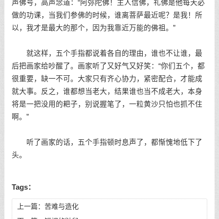
声佛号，高声念道：“阿弥陀佛！主人信佛，礼佛是他每天必
做的功课，当我们参佛的时候，谁离菩萨最近呢？是我！所
以，我才是最大的那个，因为我靠近万能的佛祖。”
就这样，五个手指都说着各自的理由，谁也不让谁，最
后把画家给吵醒了。画家听了又好气又好笑：“你们五个，都
很重要，缺一不可。大家只有齐心协力，紧密配合，才能成
就大事。反之，谁都想当老大，结果谁也当不成老大，本身
将是一把没用的耙子，别说握笔了，一粒黄沙只怕也抓不住
啊。”
听了画家的话，五个手指顿时息声了，都惭愧地低下了
头。
Tags：
上一篇：
苦难与造化