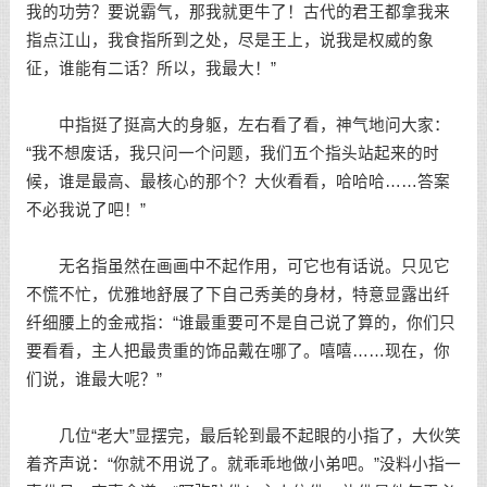
我的功劳？要说霸气，那我就更牛了！古代的君王都拿我来
指点江山，我食指所到之处，尽是王上，说我是权威的象
征，谁能有二话？所以，我最大！”
中指挺了挺高大的身躯，左右看了看，神气地问大家：
“我不想废话，我只问一个问题，我们五个指头站起来的时
候，谁是最高、最核心的那个？大伙看看，哈哈哈……答案
不必我说了吧！”
无名指虽然在画画中不起作用，可它也有话说。只见它
不慌不忙，优雅地舒展了下自己秀美的身材，特意显露出纤
纤细腰上的金戒指：“谁最重要可不是自己说了算的，你们只
要看看，主人把最贵重的饰品戴在哪了。嘻嘻……现在，你
们说，谁最大呢？”
几位“老大”显摆完，最后轮到最不起眼的小指了，大伙笑
着齐声说：“你就不用说了。就乖乖地做小弟吧。”没料小指一