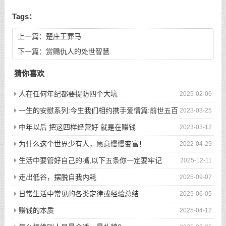
Tags：
上一篇：
楚庄王葬马
下一篇：
赏赐仇人的处世智慧
猜你喜欢
人在任何年纪都要提防四个大坑
2025-02-06
一生的安慰系列:今生我们相约携手爱情篇:前世五百
2023-03-25
次的回眸才换来今生的相遇
中年以后 把这四样经营好 就是在赚钱
2023-03-12
为什么这个世界少有人，愿意慢慢变富！
2022-04-29
生活中要管好自己的嘴,以下五条你一定要牢记
2025-12-11
走出低谷，摆脱自我内耗
2025-09-07
日常生活中常见的各类定律或经验总结
2025-06-05
赚钱的本质
2025-04-12