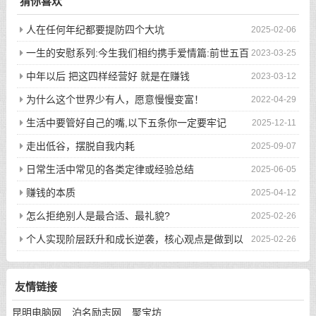
猜你喜欢
人在任何年纪都要提防四个大坑
2025-02-06
一生的安慰系列:今生我们相约携手爱情篇:前世五百
2023-03-25
次的回眸才换来今生的相遇
中年以后 把这四样经营好 就是在赚钱
2023-03-12
为什么这个世界少有人，愿意慢慢变富！
2022-04-29
生活中要管好自己的嘴,以下五条你一定要牢记
2025-12-11
走出低谷，摆脱自我内耗
2025-09-07
日常生活中常见的各类定律或经验总结
2025-06-05
赚钱的本质
2025-04-12
怎么拒绝别人是最合适、最礼貌?
2025-02-26
个人实现阶层跃升和成长逆袭，核心观点是做到以
2025-02-26
下八件事
友情链接
昆明电脑网
泊名励志网
聚宝坊