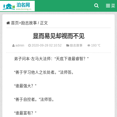
菜
单
首页
>
励志故事
/ 正文
显而易见却视而不见
admin
2020-09-28 02:10:52
励志故事
193 ℃
弟子问本·左马大法师：“天底下谁最睿智？”
“善于学习他人之长处者。”法师答。
“谁最强大？”
“善于自控者。”法师答。
“谁最富有？”