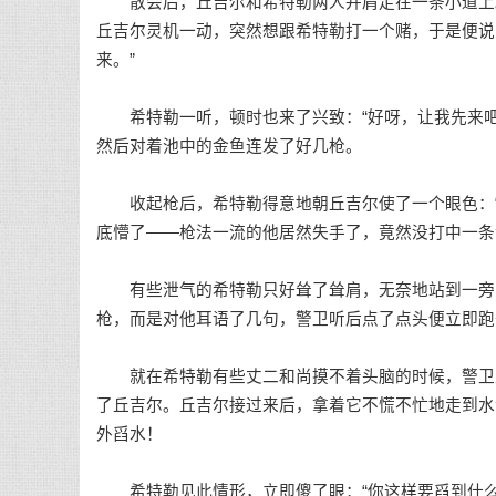
散会后，丘吉尔和希特勒两人并肩走在一条小道上。
丘吉尔灵机一动，突然想跟希特勒打一个赌，于是便说
来。”
希特勒一听，顿时也来了兴致：“好呀，让我先来吧
然后对着池中的金鱼连发了好几枪。
收起枪后，希特勒得意地朝丘吉尔使了一个眼色：“
底懵了——枪法一流的他居然失手了，竟然没打中一条
有些泄气的希特勒只好耸了耸肩，无奈地站到一旁，
枪，而是对他耳语了几句，警卫听后点了点头便立即跑
就在希特勒有些丈二和尚摸不着头脑的时候，警卫又
了丘吉尔。丘吉尔接过来后，拿着它不慌不忙地走到水
外舀水！
希特勒见此情形，立即傻了眼：“你这样要舀到什么