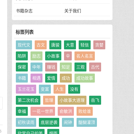
书籍杂志
关于我们
标签列表
现代文
古文
唐骏
大意
轻信
贪婪
同
陷阱
励志
小故事
伞
名人名言
保密
中年
赚钱
知足
三观
古代
书籍
相遇
爱情
成功
成功故事
玉兰花玉
变富
人生
没有
第二次机会
哲理
小故事大道理
岳飞
幸福
一花一世界
俞敏洪
败给谁
初秋读雨
底层逆袭
闹钟
醍醐灌顶
6
欣赏自己的美
烟雨