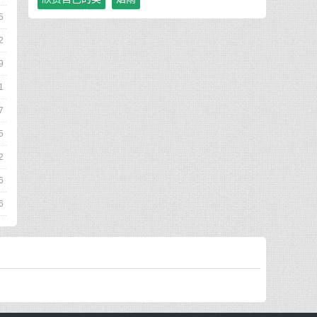
5
2
9
1
7
5
2
6
6