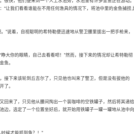
很快，他们便来到一个人工水池旁，水池里有许多金鱼正在游动
：“让我们看看谁能在不用任何渔具的情况下，将池中里的金鱼捕捞
。”说着，自视聪明的希特勒便迅速地从警卫腰里拔出一把手枪来，
睁大你的眼睛，自己去看看吧！”然而，接下来的情况却让希特勒彻
金鱼。
接下来该轮到丘吉尔了，只见他也叫来了警卫，但是没有拔他的
开了。
回来了，只见他从腰间掏出一个装咖啡的空铁罐子，然后将其递
池边，选定了一个位置坐好后，就开始用铁罐子一罐一罐地从池中
时候才能抓到鱼？！”