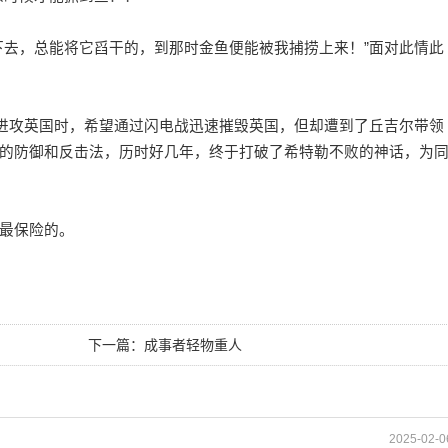
去，总能将它舀干的，到那时金鱼便能被我捕捞上来！”面对此情此
进攻英国时，希望通过闪电战迅速摧毁英国，但却遭到了丘吉尔带领
的防御和反击法，历时好几年，终于打破了希特勒不败的神话，为
最保险的。
下一篇：
成事者轻物重人
2025-02-0