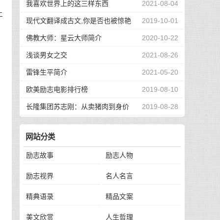
。
我喜欢世界上的这三样东西
2021-08-04
上
现代文翻译成古文,你是否也被惊艳
2019-10-01
到了
佛教大师：星云大师简介
2020-10-22
浅谈男女之交
2021-08-26
雷锋生平简介
2021-05-20
欧美励志电影排行榜
2019-08-10
长隆集团苏志刚：从卖猪肉到身价
2019-08-28
130亿，他的秘诀是？
网站分类
励志故事
励志人物
给
励志视界
名人名言
向
精典语录
精品文案
美文欣赏
人生哲理