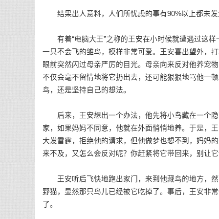
结果出人意料，人们所忧虑的事有90%以上都未发
有着“电脑大王”之称的王安在小时候就遭遇过这样
一只不会飞的雏鸟，模样非常可爱。王安喜出望外，打
眼前突然闪过母亲严厉的目光。母亲向来反对他养宠物
不仅会毫不留情地将它扔出去，还可能狠狠地骂他一顿
鸟，还是坚持自己的想法。
后来，王安想出一个办法，他先将小鸟藏在一个隐蔽
家，如果妈妈不同意，他就在外面悄悄地养。于是，王
大发雷霆，拒绝他的请求，但他做梦也想不到，妈妈的
来不及，又怎么会反对呢？你赶紧将它带回来，别让它
王安听后飞快地跑出家门，来到他藏鸟的地方，然而
野猫，显然那只鸟儿已经被它吃掉了。事后，王安非常
了。