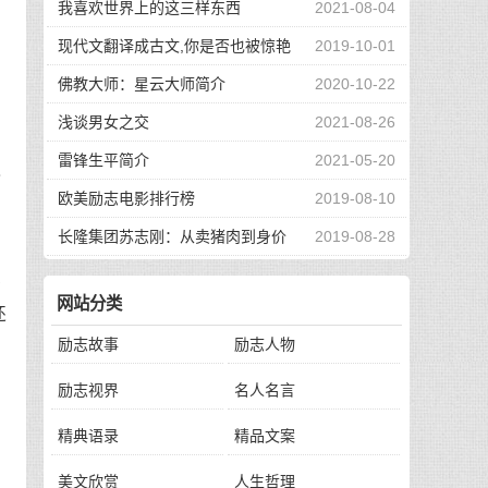
我喜欢世界上的这三样东西
2021-08-04
现代文翻译成古文,你是否也被惊艳
2019-10-01
到了
佛教大师：星云大师简介
2020-10-22
的
浅谈男女之交
2021-08-26
亲
雷锋生平简介
2021-05-20
小
欧美励志电影排行榜
2019-08-10
长隆集团苏志刚：从卖猪肉到身价
2019-08-28
回
130亿，他的秘诀是？
会
网站分类
还
励志故事
励志人物
励志视界
名人名言
的
剧
精典语录
精品文案
美文欣赏
人生哲理