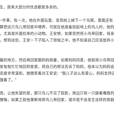
生，原来大部分的忧虑都是多余的。
一件事，有一次，他在外面玩耍，发现树上掉下一个鸟窝，里面还有
算把这只鸟儿带回家中喂养，可就在他准备拾起地上的鸟儿时，他
，尤其是外面捡来的小动物。王安想，如果贸然将小鸟带回家，母
。想到这些，王安一下子陷入了烦恼之中，他不知道自己应该放弃
的地方，然后再回家跟妈妈商量，如果妈妈同意，他就将小鸟带
安匆匆忙忙地回到家里，将自己的想法告诉了妈妈，他本以为妈妈
态度非常温和，她微笑着对王安说：“我儿子这么有爱心，妈妈支持
饿着了。”
，让他失望的是，那只鸟儿不见了踪影，旁边只有一只舔着嘴唇
懊悔，如果之前他果断地将鸟儿带回家，或许就不会发生这样的悲