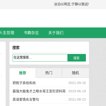
淡泊以明志,宁静以致远!
人生哲理
书籍杂志
关于我们
搜索
热门
随机
推荐
把梳子卖给和尚
2021-09-16
最强大脑鬼才之眼水哥王昱珩资料简
2019-06-19
看
介
英语爱情名言警句
2021-08-23