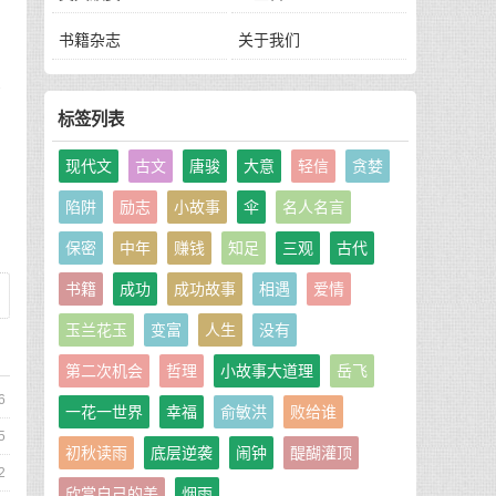
。
书籍杂志
关于我们
来
标签列表
现代文
古文
唐骏
大意
轻信
贪婪
陷阱
励志
小故事
伞
名人名言
保密
中年
赚钱
知足
三观
古代
书籍
成功
成功故事
相遇
爱情
玉兰花玉
变富
人生
没有
第二次机会
哲理
小故事大道理
岳飞
6
一花一世界
幸福
俞敏洪
败给谁
5
初秋读雨
底层逆袭
闹钟
醍醐灌顶
2
欣赏自己的美
烟雨