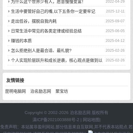
为什么这个世界少有人，愿意慢慢变富！
2022-04-29
生活中要管好自己的嘴,以下五条你一定要牢记
2025-12-11
走出低谷，摆脱自我内耗
2025-09-07
日常生活中常见的各类定律或经验总结
2025-06-05
赚钱的本质
2025-04-12
怎么拒绝别人是最合适、最礼貌?
2025-02-26
个人实现阶层跃升和成长逆袭，核心观点是做到以
2025-02-26
下八件事
友情链接
昆明电脑网
泊名励志网
聚宝坊
Copyright © 2002-2026 泊名励志网 版权所有
滇ICP备2021003888号-2
|
网站地图
|
免责声明：本站属非盈利网站,部分信息来自互联网,并不代表本站观点,若