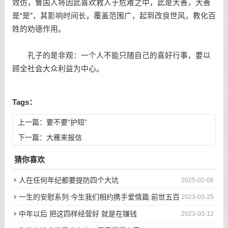
效仿，鲁国人将因此喜欢救人于危难之中，此是大善，大善
是“是”，其影响时间长，覆盖范围广，起到改良世风，教化百
姓的劝德作用。
孔子的是非观：一个人不能只随自己的喜好行事，要以
顾全社会大众利益为中心。
Tags：
上一篇：
要不要“护短”
下一篇：
大雁来报信
猜你喜欢
人在任何年纪都要提防四个大坑
2025-02-06
一生的安慰系列:今生我们相约携手爱情篇:前世五百
2023-03-25
次的回眸才换来今生的相遇
中年以后 把这四样经营好 就是在赚钱
2023-03-12