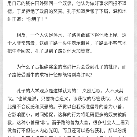
用自己的钱在国外赎回一个奴隶，他认为做好事求回报不道
德，于是拒绝了政府的奖赏。孔子知道后皱了下眉，温和地
纠正道：“你错了！”
相反，一个人失足落水，子路勇敢跳下将他救上岸。这
个人非常感激，送给子路一头牛表示谢意，子路毫不客气地
把牛牵回家，孔子见到子路对他大加赞赏。
为什么子贡拒绝奖金的高尚行为会受到孔子的批评，而
子路接受赠牛的求报行径却能得到嘉许呢？
孔子的人学观点是这样认为的：“义然后取，人不厌其
取。”也就是说，只要符合道义，该获取的尽管获取，人们对
此是不会反感和厌恶的。子贡以自我标准倡导的善为小善，
它影响面小，时间短促，这样的行为将阻碍更多的奴隶被解
救，这种小善是“非”。而子路的善为大善，很多社会人士看到
做善行不但使人内心光明，而且还可以扬名获利，所以纷纷