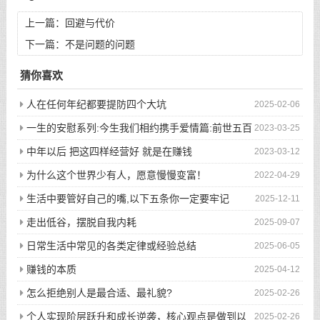
上一篇：
回避与代价
下一篇：
不是问题的问题
猜你喜欢
人在任何年纪都要提防四个大坑
2025-02-06
一生的安慰系列:今生我们相约携手爱情篇:前世五百
2023-03-25
次的回眸才换来今生的相遇
中年以后 把这四样经营好 就是在赚钱
2023-03-12
为什么这个世界少有人，愿意慢慢变富！
2022-04-29
生活中要管好自己的嘴,以下五条你一定要牢记
2025-12-11
走出低谷，摆脱自我内耗
2025-09-07
日常生活中常见的各类定律或经验总结
2025-06-05
赚钱的本质
2025-04-12
怎么拒绝别人是最合适、最礼貌?
2025-02-26
个人实现阶层跃升和成长逆袭，核心观点是做到以
2025-02-26