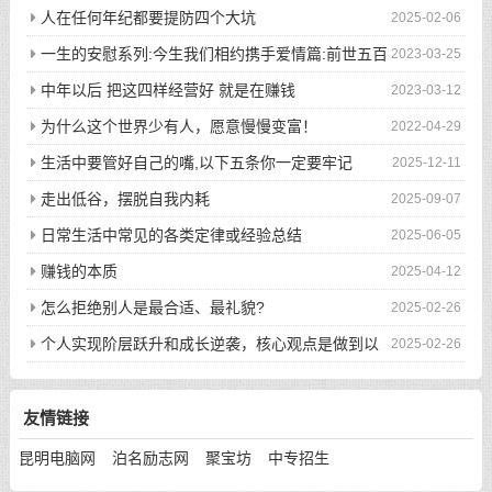
人在任何年纪都要提防四个大坑
2025-02-06
一生的安慰系列:今生我们相约携手爱情篇:前世五百
2023-03-25
次的回眸才换来今生的相遇
中年以后 把这四样经营好 就是在赚钱
2023-03-12
为什么这个世界少有人，愿意慢慢变富！
2022-04-29
生活中要管好自己的嘴,以下五条你一定要牢记
2025-12-11
走出低谷，摆脱自我内耗
2025-09-07
日常生活中常见的各类定律或经验总结
2025-06-05
赚钱的本质
2025-04-12
怎么拒绝别人是最合适、最礼貌?
2025-02-26
个人实现阶层跃升和成长逆袭，核心观点是做到以
2025-02-26
下八件事
友情链接
昆明电脑网
泊名励志网
聚宝坊
中专招生