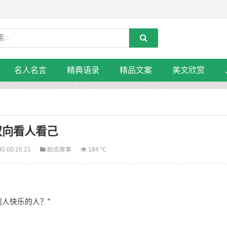
名人名言
精典语录
精品文案
美文欣赏
双向看人看己
30 00:16:21
励志故事
184 ℃
人快乐的人？”