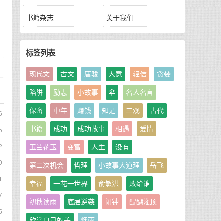
书籍杂志
关于我们
标签列表
现代文
古文
唐骏
大意
轻信
贪婪
陷阱
励志
小故事
伞
名人名言
保密
中年
赚钱
知足
三观
古代
6
书籍
成功
成功故事
相遇
爱情
5
玉兰花玉
变富
人生
没有
2
9
第二次机会
哲理
小故事大道理
岳飞
1
幸福
一花一世界
俞敏洪
败给谁
7
初秋读雨
底层逆袭
闹钟
醍醐灌顶
5
欣赏自己的美
烟雨