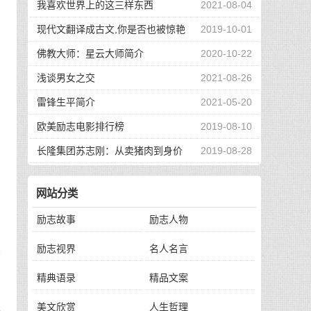
我喜欢世界上的这三样东西
2021-08-04
现代文翻译成古文,你是否也被惊艳
2019-10-01
到了
佛教大师：星云大师简介
2020-10-22
浅谈男女之交
2021-08-26
雷锋生平简介
2021-05-20
欧美励志电影排行榜
2019-08-10
长隆集团苏志刚：从卖猪肉到身价
2019-08-28
130亿，他的秘诀是？
网站分类
励志故事
励志人物
励志视界
名人名言
时
精典语录
精品文案
美文欣赏
人生哲理
把