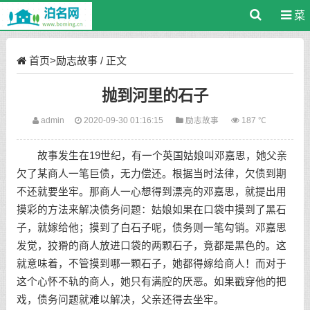
菜
单
首页
>
励志故事
/ 正文
抛到河里的石子
admin
2020-09-30 01:16:15
励志故事
187 ℃
故事发生在19世纪，有一个英国姑娘叫邓嘉思，她父亲
欠了某商人一笔巨债，无力偿还。根据当时法律，欠债到期
不还就要坐牢。那商人一心想得到漂亮的邓嘉思，就提出用
摸彩的方法来解决债务问题：姑娘如果在口袋中摸到了黑石
子，就嫁给他；摸到了白石子呢，债务则一笔勾销。邓嘉思
发觉，狡猾的商人放进口袋的两颗石子，竟都是黑色的。这
就意味着，不管摸到哪一颗石子，她都得嫁给商人！而对于
这个心怀不轨的商人，她只有满腔的厌恶。如果戳穿他的把
戏，债务问题就难以解决，父亲还得去坐牢。