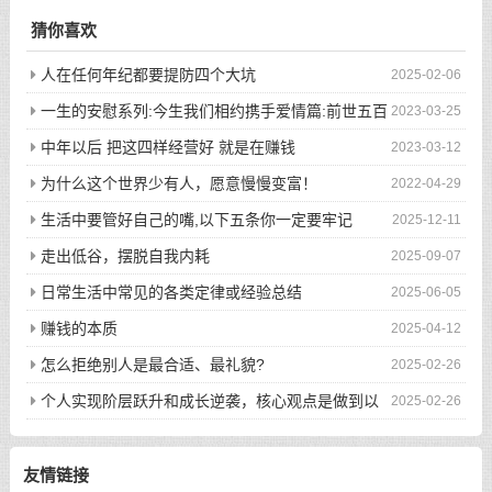
猜你喜欢
人在任何年纪都要提防四个大坑
2025-02-06
一生的安慰系列:今生我们相约携手爱情篇:前世五百
2023-03-25
次的回眸才换来今生的相遇
中年以后 把这四样经营好 就是在赚钱
2023-03-12
为什么这个世界少有人，愿意慢慢变富！
2022-04-29
生活中要管好自己的嘴,以下五条你一定要牢记
2025-12-11
走出低谷，摆脱自我内耗
2025-09-07
日常生活中常见的各类定律或经验总结
2025-06-05
赚钱的本质
2025-04-12
怎么拒绝别人是最合适、最礼貌?
2025-02-26
个人实现阶层跃升和成长逆袭，核心观点是做到以
2025-02-26
下八件事
友情链接