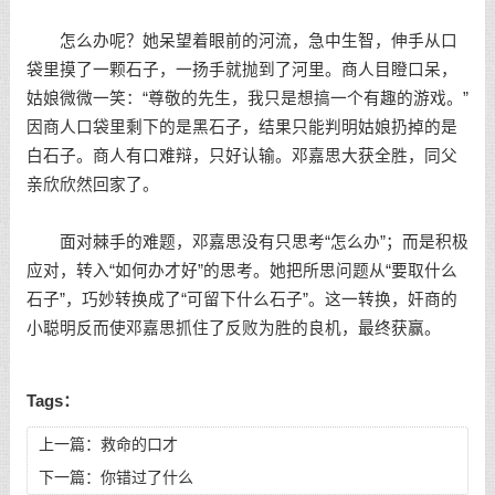
怎么办呢？她呆望着眼前的河流，急中生智，伸手从口
袋里摸了一颗石子，一扬手就抛到了河里。商人目瞪口呆，
姑娘微微一笑：“尊敬的先生，我只是想搞一个有趣的游戏。”
因商人口袋里剩下的是黑石子，结果只能判明姑娘扔掉的是
白石子。商人有口难辩，只好认输。邓嘉思大获全胜，同父
亲欣欣然回家了。
面对棘手的难题，邓嘉思没有只思考“怎么办”；而是积极
应对，转入“如何办才好”的思考。她把所思问题从“要取什么
石子”，巧妙转换成了“可留下什么石子”。这一转换，奸商的
小聪明反而使邓嘉思抓住了反败为胜的良机，最终获赢。
Tags：
上一篇：
救命的口才
下一篇：
你错过了什么