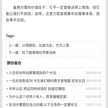
备用方案的价值在于：它不一定直接派得上用场，但它
能让我们不担忧，这样，注意力就容易集中在做事本身，就
会事半功倍。
Tags：
上一篇：
以德报怨，化敌为友，方为上策
下一篇：
吃了甜食再吃苹果没味
猜你喜欢
人在任何年纪都要提防四个大坑
2025-02-06
一生的安慰系列:今生我们相约携手爱情篇:前世五百
2023-03-25
次的回眸才换来今生的相遇
中年以后 把这四样经营好 就是在赚钱
2023-03-12
为什么这个世界少有人，愿意慢慢变富！
2022-04-29
生活中要管好自己的嘴,以下五条你一定要牢记
2025-12-11