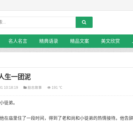
名人名言
精典语录
精品文案
美文欣赏
人生一团泥
01 10:18:19
励志故事
191 ℃
小徒弟。
在庙里住了一段时间，得到了老和尚和小徒弟的热情接待。他告