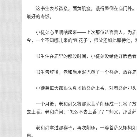
这书生表衫褴褛，面黄肌瘦，饿得晕倒在庙门外。老
最好的斋饭。
小徒弟心里嘀咕起来——上次那位达官贵人，为庙里
今，一个不知哪儿来的“叫花子”，师父还如此厚待他，
书生住在庙里的那段时间，小徒弟没给他好脸色看，
书生告辞後，老和尚用泥巴塑了一个菩萨，放在庙
小徒弟每天都很认真地给菩萨上香，对着菩萨叩头
一个月後，老和尚又将那泥菩萨削琢成一只猴子放在
去上香。老和尚问：“怎么不去上香了？”“师父，那菩
老和尚拿过那猴子，再次削琢，一尊菩萨又栩栩如生
思。