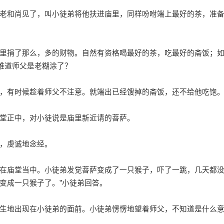
和尚见了，叫小徒弟将他扶进庙里，同样吩咐端上最好的茶，准
捐了那么，多的财物。自然有资格喝最好的茶，吃最好的斋饭；
难道师父是老糊涂了？
有时候趁着师父不注意。就端出已经馊掉的斋饭，还不给他吃饱
堂正中，对小徒说是庙里新近请的菩萨。
，虔诚地念经。
庙堂当中。小徒弟发觉菩萨变成了一只猴子，吓了一跳，几天都
萨变成一只猴子了。”小徒弟回答。
地出现在小徒弟的面前。小徒弟愣愣地望着师父，不知道是什么