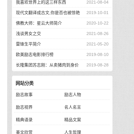
我喜欢世界上的这三样东西
2021-08-04
备
现代文翻译成古文,你是否也被惊艳
2019-10-01
到了
佛教大师：星云大师简介
2020-10-22
如
浅谈男女之交
2021-08-26
雷锋生平简介
2021-05-20
欧美励志电影排行榜
2019-08-10
。
长隆集团苏志刚：从卖猪肉到身价
2019-08-28
130亿，他的秘诀是？
网站分类
励志故事
励志人物
没
励志视界
名人名言
精典语录
精品文案
意
美文欣赏
人生哲理