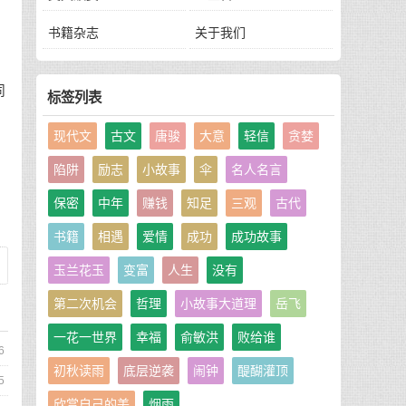
书籍杂志
关于我们
同
标签列表
现代文
古文
唐骏
大意
轻信
贪婪
陷阱
励志
小故事
伞
名人名言
保密
中年
赚钱
知足
三观
古代
书籍
相遇
爱情
成功
成功故事
玉兰花玉
变富
人生
没有
第二次机会
哲理
小故事大道理
岳飞
一花一世界
幸福
俞敏洪
败给谁
6
初秋读雨
底层逆袭
闹钟
醍醐灌顶
5
欣赏自己的美
烟雨