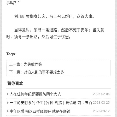
事吗？”
刘邦听罢翻身起床，马上召见群臣，商议大事。
当得意时，须寻一条退路，然后不死于安乐；当失意
时，须寻一条出路，然后可生于忧患。
Tags：
上一篇：
为失败而笑
下一篇：
对没来到的事不要想太多
猜你喜欢
人在任何年纪都要提防四个大坑
2025-02-06
一生的安慰系列:今生我们相约携手爱情篇:前世五百
2023-03-25
次的回眸才换来今生的相遇
中年以后 把这四样经营好 就是在赚钱
2023-03-12