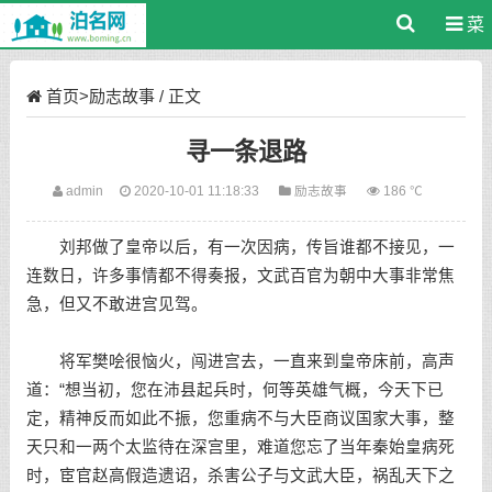
菜
单
首页
>
励志故事
/ 正文
寻一条退路
admin
2020-10-01 11:18:33
励志故事
186 ℃
刘邦做了皇帝以后，有一次因病，传旨谁都不接见，一
连数日，许多事情都不得奏报，文武百官为朝中大事非常焦
急，但又不敢进宫见驾。
将军樊哙很恼火，闯进宫去，一直来到皇帝床前，高声
道：“想当初，您在沛县起兵时，何等英雄气概，今天下已
定，精神反而如此不振，您重病不与大臣商议国家大事，整
天只和一两个太监待在深宫里，难道您忘了当年秦始皇病死
时，宦官赵高假造遗诏，杀害公子与文武大臣，祸乱天下之