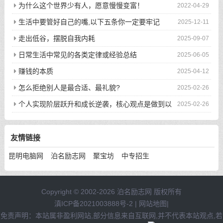
为什么这个世界少有人，愿意慢慢变富！
2022-04-29
生活中要管好自己的嘴,以下五条你一定要牢记
2025-12-11
走出低谷，摆脱自我内耗
2025-09-07
日常生活中常见的各类定律或经验总结
2025-06-05
赚钱的本质
2025-04-12
怎么拒绝别人是最合适、最礼貌?
2025-02-26
个人实现阶层跃升和成长逆袭，核心观点是做到以
2025-02-26
下八件事
友情链接
昆明电脑网
泊名励志网
聚宝坊
中专招生
Copyright © 2002-2026 泊名励志网 版权所有
滇ICP备2021003888号-2
|
网站地图
|
免责声明：本站属非盈利网站,部分信息来自互联网,并不代表本站观点,若