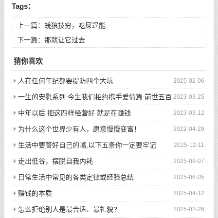
Tags：
上一篇：
蜣狼技穷，吃屎逞能
下一篇：
那就让它过去
猜你喜欢
人在任何年纪都要提防四个大坑
2025-02-06
一生的安慰系列:今生我们相约携手爱情篇:前世五百
2023-03-25
次的回眸才换来今生的相遇
中年以后 把这四样经营好 就是在赚钱
2023-03-12
为什么这个世界少有人，愿意慢慢变富！
2022-04-29
生活中要管好自己的嘴,以下五条你一定要牢记
2025-12-11
走出低谷，摆脱自我内耗
2025-09-07
日常生活中常见的各类定律或经验总结
2025-06-05
赚钱的本质
2025-04-12
怎么拒绝别人是最合适、最礼貌?
2025-02-26