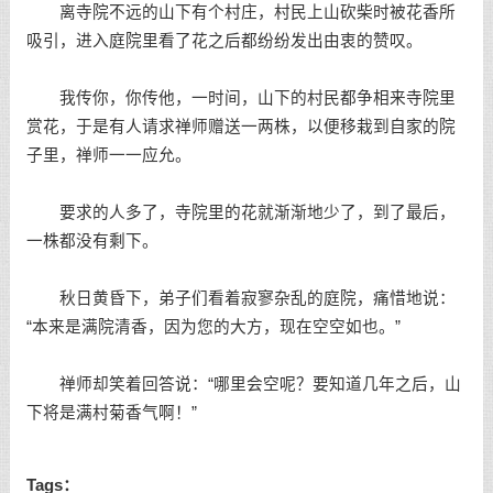
离寺院不远的山下有个村庄，村民上山砍柴时被花香所
吸引，进入庭院里看了花之后都纷纷发出由衷的赞叹。
我传你，你传他，一时间，山下的村民都争相来寺院里
赏花，于是有人请求禅师赠送一两株，以便移栽到自家的院
子里，禅师一一应允。
要求的人多了，寺院里的花就渐渐地少了，到了最后，
一株都没有剩下。
秋日黄昏下，弟子们看着寂寥杂乱的庭院，痛惜地说：
“本来是满院清香，因为您的大方，现在空空如也。”
禅师却笑着回答说：“哪里会空呢？要知道几年之后，山
下将是满村菊香气啊！”
Tags：