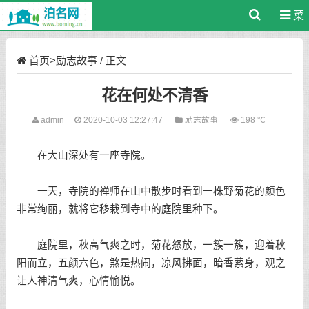
菜
单
首页
>
励志故事
/ 正文
花在何处不清香
admin
2020-10-03 12:27:47
励志故事
198 ℃
在大山深处有一座寺院。
一天，寺院的禅师在山中散步时看到一株野菊花的颜色
非常绚丽，就将它移栽到寺中的庭院里种下。
庭院里，秋高气爽之时，菊花怒放，一簇一簇，迎着秋
阳而立，五颜六色，煞是热闹，凉风拂面，暗香萦身，观之
让人神清气爽，心情愉悦。