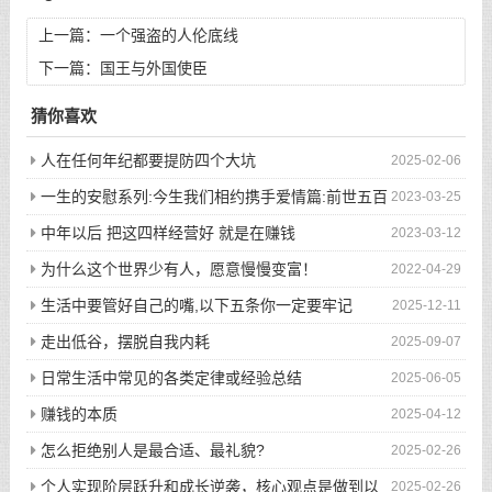
上一篇：
一个强盗的人伦底线
下一篇：
国王与外国使臣
猜你喜欢
人在任何年纪都要提防四个大坑
2025-02-06
一生的安慰系列:今生我们相约携手爱情篇:前世五百
2023-03-25
次的回眸才换来今生的相遇
中年以后 把这四样经营好 就是在赚钱
2023-03-12
为什么这个世界少有人，愿意慢慢变富！
2022-04-29
生活中要管好自己的嘴,以下五条你一定要牢记
2025-12-11
走出低谷，摆脱自我内耗
2025-09-07
日常生活中常见的各类定律或经验总结
2025-06-05
赚钱的本质
2025-04-12
怎么拒绝别人是最合适、最礼貌?
2025-02-26
个人实现阶层跃升和成长逆袭，核心观点是做到以
2025-02-26