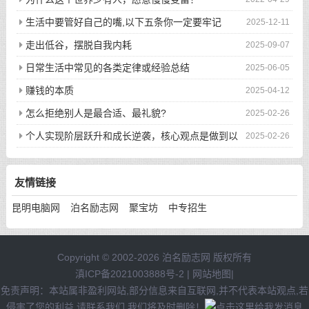
生活中要管好自己的嘴,以下五条你一定要牢记
2025-12-11
走出低谷，摆脱自我内耗
2025-09-07
日常生活中常见的各类定律或经验总结
2025-06-05
赚钱的本质
2025-04-12
怎么拒绝别人是最合适、最礼貌?
2025-02-26
个人实现阶层跃升和成长逆袭，核心观点是做到以
2025-02-26
下八件事
友情链接
昆明电脑网
泊名励志网
聚宝坊
中专招生
Copyright © 2002-2026 泊名励志网 版权所有
滇ICP备2021003888号-2
|
网站地图
|
免责声明：本站属非盈利网站,部分信息来自互联网,并不代表本站观点,若
侵害了您的利益,请联系我们,我们将及时删除！