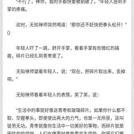
“不行了，禅师，我的手都快要被割破了。”年轻人感到手
掌的疼痛。
这时，无知禅师突然喝道：“那你还不赶快把拳头松开！”
()
年轻人吓了一跳，舒开手掌，看着手掌有些微红的硌
痕，碎片已经扎到青枣里了。
无知禅师望着年轻人，说：“现在，把碎片取出来，丢掉
吧。”
无知禅师看着年轻人的表情，笑了笑，说：
“生活中的事就好像这青枣和玻璃碎片。如果你什么都不
取、空握拳头，即使使出再大的力气，也是一无所获，这叫
徒劳无功。青枣就像你生活中一切美好的事物，而碎片就是
困扰你的烦恼，人们在做事时难免要产生烦恼。你将它们握