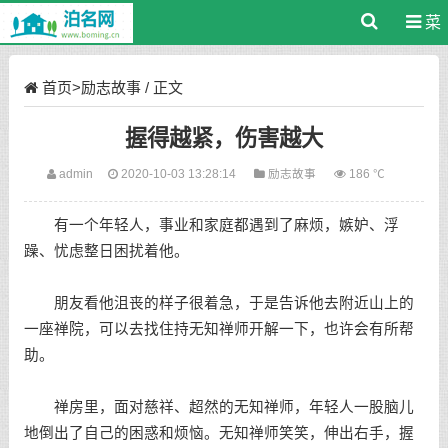
菜
单
首页
>
励志故事
/ 正文
握得越紧，伤害越大
admin
2020-10-03 13:28:14
励志故事
186 ℃
有一个年轻人，事业和家庭都遇到了麻烦，嫉妒、浮
躁、忧虑整日困扰着他。
朋友看他沮丧的样子很着急，于是告诉他去附近山上的
一座禅院，可以去找住持无知禅师开解一下，也许会有所帮
助。
禅房里，面对慈祥、超然的无知禅师，年轻人一股脑儿
地倒出了自己的困惑和烦恼。无知禅师笑笑，伸出右手，握