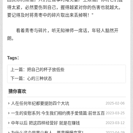
得太紧，必然要伤到自己，握得越紧对你的伤害也就越大。
要记得及时将青枣中的碎片取出来丢掉啊！”
看着青枣与碎片，听无知禅师一席话，年轻人豁然开
朗。
Tags：
上一篇：
把自己的杯子放低些
下一篇：
心的三种状态
猜你喜欢
人在任何年纪都要提防四个大坑
2025-02-06
一生的安慰系列:今生我们相约携手爱情篇:前世五百
2023-03-25
次的回眸才换来今生的相遇
中年以后 把这四样经营好 就是在赚钱
2023-03-12
为什么这个世界少有人，愿意慢慢变富！
2022-04-29