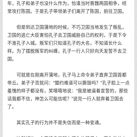
年，孔子和弟子也没什么作为，恰逢当时晋魏两国相争，经
常攻打陈国。于是孔子带领弟子们离开了陈国，前往卫国。
但是到达卫国蒲地的时候，不巧卫国当地发生了叛乱，
卫国的逃亡大臣害怕孔子去卫国威胁自己的权利，于是下令
不准孔子入城。叛军们只知道孔子的大名，不知道长什么
样。为了摆脱叛军的纠缠，孔子一行人只好向天发誓不去卫
国。
可就是在刚离开蒲地，孔子马上命令弟子直奔卫国首都
帝丘。弟子子贡就问：“盟约难道可以撕毁吗？”孔子脸上一点
羞愧的样子都没有，笑嘻嘻地说：“我是被逼着宣誓的，那些
话我都不信，神怎么可能信呢？”说完一行人就奔着卫国去
了。
其实孔子的行为并不是失信而是一种变通。