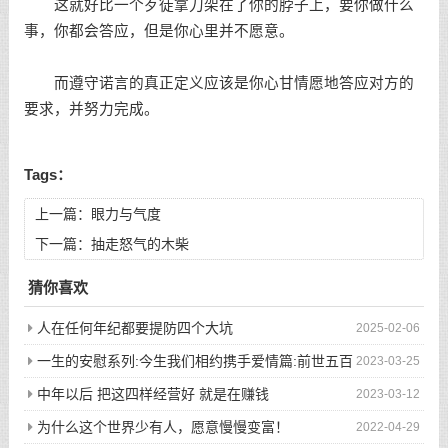
这就好比一个歹徒拿刀架在了你的脖子上，要你做什么
事，你都会答应，但是你心里并不愿意。
而遵守诺言的真正定义应该是你心甘情愿地答应对方的
要求，并努力完成。
Tags：
上一篇：
眼力与气度
下一篇：
抽走怒气的木柴
猜你喜欢
人在任何年纪都要提防四个大坑
2025-02-06
一生的安慰系列:今生我们相约携手爱情篇:前世五百
2023-03-25
次的回眸才换来今生的相遇
中年以后 把这四样经营好 就是在赚钱
2023-03-12
为什么这个世界少有人，愿意慢慢变富！
2022-04-29