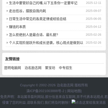
生活中要管好自己的嘴,以下五条你一定要牢记
2025-12-11
走出低谷，摆脱自我内耗
2025-09-07
日常生活中常见的各类定律或经验总结
2025-06-05
赚钱的本质
2025-04-12
怎么拒绝别人是最合适、最礼貌?
2025-02-26
个人实现阶层跃升和成长逆袭，核心观点是做到以
2025-02-26
下八件事
友情链接
昆明电脑网
泊名励志网
聚宝坊
中专招生
Copyright © 2002-2026 泊名励志网 版权所有
滇ICP备2021003888号-2
|
网站地图
|
免责声明：本站属非盈利网站,部分信息来自互联网,并不代表本站观点,若
侵害了您的利益,请联系我们,我们将及时删除！