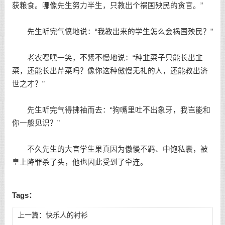
获粮食。哪像先生努力半生，只教出个祸国殃民的贪官。”
先生听完气愤地说：“我教出来的学生怎么会祸国殃民？”
老农嘿嘿一笑，不紧不慢地说：“种韭菜子只能长出韭
菜，还能长出芹菜吗？像你这种傲慢无礼的人，还能教出济
世之才？”
先生听完气得拂袖而去：“狗嘴里吐不出象牙，我岂能和
你一般见识？”
不久先生的大官学生果真因为傲慢不羁、中饱私囊，被
皇上降罪杀了头，他也因此受到了牵连。
Tags：
上一篇：
快乐人的衬衫