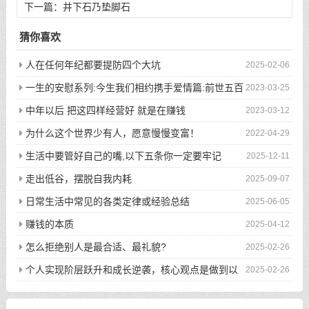
下一篇：
井下石乃垫脚石
猜你喜欢
人在任何年纪都要提防四个大坑
2025-02-06
一生的安慰系列:今生我们相约携手爱情篇:前世五百
2023-03-25
次的回眸才换来今生的相遇
中年以后 把这四样经营好 就是在赚钱
2023-03-12
为什么这个世界少有人，愿意慢慢变富！
2022-04-29
生活中要管好自己的嘴,以下五条你一定要牢记
2025-12-11
走出低谷，摆脱自我内耗
2025-09-07
日常生活中常见的各类定律或经验总结
2025-06-05
赚钱的本质
2025-04-12
怎么拒绝别人是最合适、最礼貌?
2025-02-26
个人实现阶层跃升和成长逆袭，核心观点是做到以
2025-02-26
下八件事