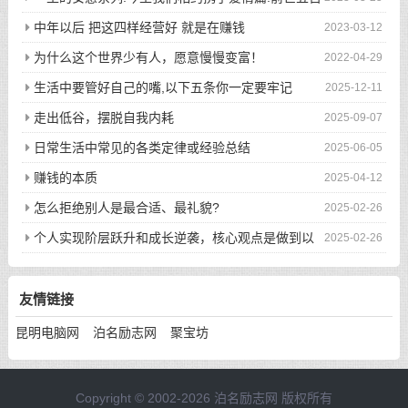
次的回眸才换来今生的相遇
中年以后 把这四样经营好 就是在赚钱
2023-03-12
为什么这个世界少有人，愿意慢慢变富！
2022-04-29
生活中要管好自己的嘴,以下五条你一定要牢记
2025-12-11
走出低谷，摆脱自我内耗
2025-09-07
日常生活中常见的各类定律或经验总结
2025-06-05
赚钱的本质
2025-04-12
怎么拒绝别人是最合适、最礼貌?
2025-02-26
个人实现阶层跃升和成长逆袭，核心观点是做到以
2025-02-26
下八件事
友情链接
昆明电脑网
泊名励志网
聚宝坊
Copyright © 2002-2026 泊名励志网 版权所有