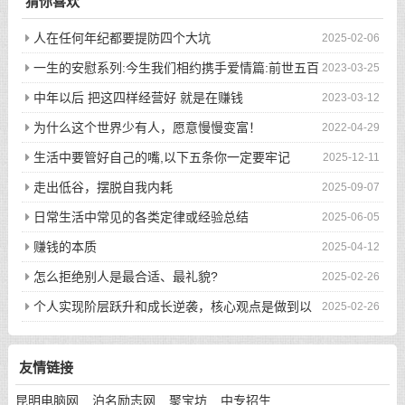
猜你喜欢
人在任何年纪都要提防四个大坑
2025-02-06
一生的安慰系列:今生我们相约携手爱情篇:前世五百
2023-03-25
次的回眸才换来今生的相遇
中年以后 把这四样经营好 就是在赚钱
2023-03-12
为什么这个世界少有人，愿意慢慢变富！
2022-04-29
生活中要管好自己的嘴,以下五条你一定要牢记
2025-12-11
走出低谷，摆脱自我内耗
2025-09-07
日常生活中常见的各类定律或经验总结
2025-06-05
赚钱的本质
2025-04-12
怎么拒绝别人是最合适、最礼貌?
2025-02-26
个人实现阶层跃升和成长逆袭，核心观点是做到以
2025-02-26
下八件事
友情链接
昆明电脑网
泊名励志网
聚宝坊
中专招生