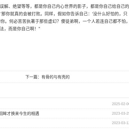
误解、绝望等等，都是你自己内心世界的影子，都是你自己给自己
’那你就真的会被打败。同样，假如你告诉自己：‘没什么好怕的，只
倒你。何必苦苦执著于那些虚幻？傻徒弟啊，一个人若连自己都不怕
法，而是你自己啊！”
下一篇：
有骨的与有壳的
2025-02-0
的回眸才换来今生的相遇
2023-03-2
2023-03-1