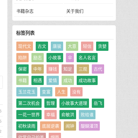
的
书籍杂志
关于我们
，
标签列表
现代文
古文
唐骏
大意
轻信
贪婪
陷阱
励志
小故事
伞
名人名言
保密
中年
赚钱
知足
三观
古代
书籍
相遇
爱情
成功
成功故事
玉兰花玉
变富
人生
没有
第二次机会
哲理
小故事大道理
岳飞
6
一花一世界
幸福
俞敏洪
败给谁
5
初秋读雨
底层逆袭
闹钟
醍醐灌顶
2
欣赏自己的美
烟雨