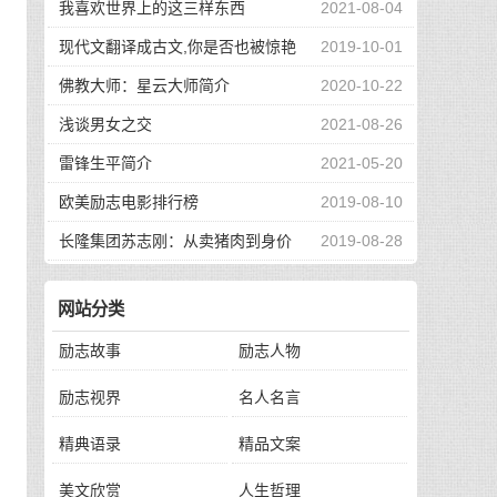
我喜欢世界上的这三样东西
2021-08-04
现代文翻译成古文,你是否也被惊艳
2019-10-01
到了
佛教大师：星云大师简介
2020-10-22
浅谈男女之交
2021-08-26
雷锋生平简介
2021-05-20
欧美励志电影排行榜
2019-08-10
长隆集团苏志刚：从卖猪肉到身价
2019-08-28
130亿，他的秘诀是？
网站分类
励志故事
励志人物
励志视界
名人名言
精典语录
精品文案
美文欣赏
人生哲理