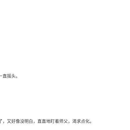
一直摇头。
了，又好像没明白，直直地盯着师父，渴求点化。