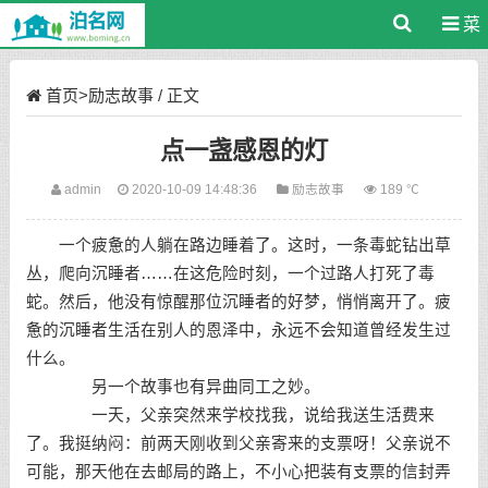
菜
单
首页
>
励志故事
/ 正文
点一盏感恩的灯
admin
2020-10-09 14:48:36
励志故事
189 ℃
一个疲惫的人躺在路边睡着了。这时，一条毒蛇钻出草
丛，爬向沉睡者……在这危险时刻，一个过路人打死了毒
蛇。然后，他没有惊醒那位沉睡者的好梦，悄悄离开了。疲
惫的沉睡者生活在别人的恩泽中，永远不会知道曾经发生过
什么。
另一个故事也有异曲同工之妙。
一天，父亲突然来学校找我，说给我送生活费来
了。我挺纳闷：前两天刚收到父亲寄来的支票呀！父亲说不
可能，那天他在去邮局的路上，不小心把装有支票的信封弄