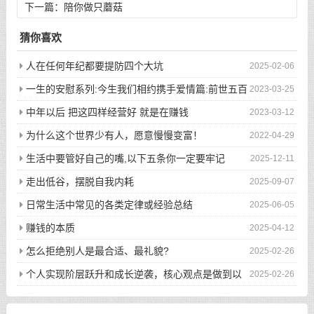
下一篇：
陪你做只蘑菇
猜你喜欢
人在任何年纪都要提防四个大坑
2025-02-06
一生的安慰系列:今生我们相约携手爱情篇:前世五百
2023-03-25
次的回眸才换来今生的相遇
中年以后 把这四样经营好 就是在赚钱
2023-03-12
为什么这个世界少有人，愿意慢慢变富！
2022-04-29
生活中要管好自己的嘴,以下五条你一定要牢记
2025-12-11
走出低谷，摆脱自我内耗
2025-09-07
日常生活中常见的各类定律或经验总结
2025-06-05
赚钱的本质
2025-04-12
怎么拒绝别人是最合适、最礼貌?
2025-02-26
个人实现阶层跃升和成长逆袭，核心观点是做到以
2025-02-26
下八件事