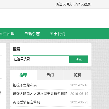
淡泊以明志,宁静以致远!
人生哲理
书籍杂志
关于我们
搜索
热门
随机
推荐
把梳子卖给和尚
2021-09-16
他
最强大脑鬼才之眼水哥王昱珩资料简
2019-06-19
但
介
英语爱情名言警句
2021-08-23