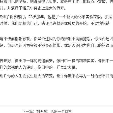
着自己的坚持，别说获得诺贝尔，就是在工作上能取点小突破，
儿，并演绎了诺贝尔奖史上最大的传奇。
到了化学部门，28岁那年，他犯了一个巨大的化学实验错误，于是
时候，我们要相信自己，错误也许就是你成功的开始，不要怕犯错
不佳而郁郁寡欢，你是否还因为你的婚姻不满而抱怨，你是否还
绪，你是否还因为金钱不够多而惆怅，你是否还因为你自己的错误
也好，像田中一样的随遇而安，像田中一样的踏踏实实，像田中
样的忽视他人的评价，像田中的一样宽宏大量。
许你的人生会发生巨大的转变，也许你就不会再为一时的想不开
下一篇：
刘强东：活出一个京东