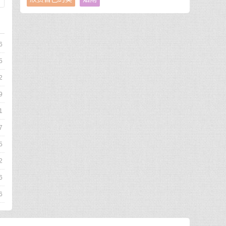
6
5
2
9
1
7
5
2
6
6