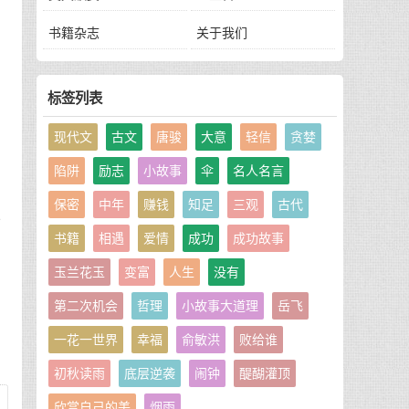
也
书籍杂志
关于我们
标签列表
现代文
古文
唐骏
大意
轻信
贪婪
因
而
陷阱
励志
小故事
伞
名人名言
保密
中年
赚钱
知足
三观
古代
一
书籍
相遇
爱情
成功
成功故事
玉兰花玉
变富
人生
没有
而
第二次机会
哲理
小故事大道理
岳飞
一花一世界
幸福
俞敏洪
败给谁
初秋读雨
底层逆袭
闹钟
醍醐灌顶
欣赏自己的美
烟雨