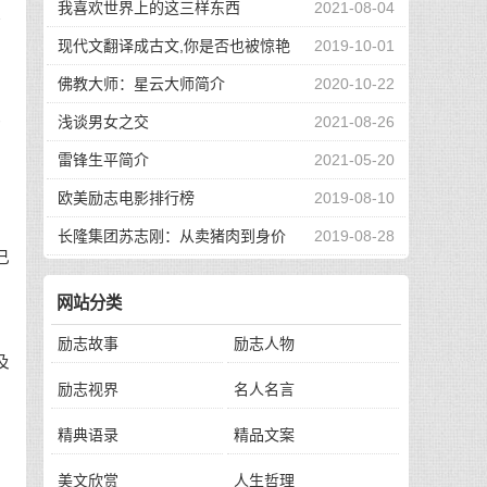
我喜欢世界上的这三样东西
2021-08-04
企
现代文翻译成古文,你是否也被惊艳
2019-10-01
自
到了
佛教大师：星云大师简介
2020-10-22
夜
浅谈男女之交
2021-08-26
雷锋生平简介
2021-05-20
欧美励志电影排行榜
2019-08-10
长隆集团苏志刚：从卖猪肉到身价
2019-08-28
己
130亿，他的秘诀是？
网站分类
励志故事
励志人物
及
励志视界
名人名言
精典语录
精品文案
美文欣赏
人生哲理