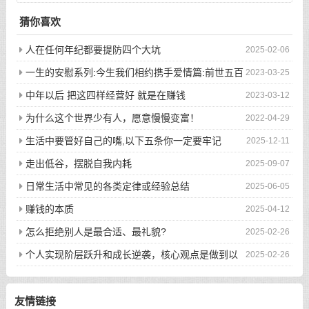
猜你喜欢
人在任何年纪都要提防四个大坑
2025-02-06
一生的安慰系列:今生我们相约携手爱情篇:前世五百
2023-03-25
次的回眸才换来今生的相遇
中年以后 把这四样经营好 就是在赚钱
2023-03-12
为什么这个世界少有人，愿意慢慢变富！
2022-04-29
生活中要管好自己的嘴,以下五条你一定要牢记
2025-12-11
走出低谷，摆脱自我内耗
2025-09-07
日常生活中常见的各类定律或经验总结
2025-06-05
赚钱的本质
2025-04-12
怎么拒绝别人是最合适、最礼貌?
2025-02-26
个人实现阶层跃升和成长逆袭，核心观点是做到以
2025-02-26
下八件事
友情链接