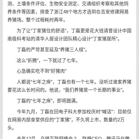
测、土壤条件评估、生物安全测定、交通组织考察和其他饲
养条件等因素，排查了浙江48个地方才选到在吉安修建网易
养猪场。整个过程耗时两年。
为了让“丁家猪住的舒适”，丁磊更是花大钱请曾设计中国
南极科考站的清华人居设计团队精心设计“丁家猪居所”。
丁磊的严苛甚至延及“养猪三人组”。
这么“折腾”，一下就过了七年。
心急确实吃不到“好猪肉”
人都说“七年之痒”，丁磊也有一个七年。没听过谁家养猪
要花这么长时间的。他说，“我们养猪是一个长期的事业”。
丁磊的“七年之痒”，即将圆满。
今年九月，丁磊在回电子科大参加校庆时“喊话”：目前仅
在网易内部食堂供应的“丁家猪”，不久将上市，数量约2万
头。
去年12月，乌镇互联网峰会上，联想CEO、腾讯马化腾