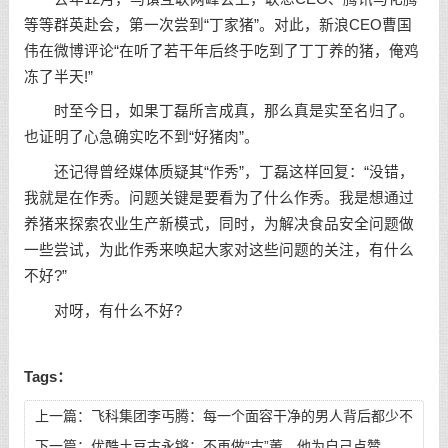
等等群英赴会，第一次尝到“丁家猪”。对此，新浪CEO曹国
伟在微博评论“在听了若干年后终于吃到了丁丁养的猪，俺鸡
冻了半天!”
时至今日，如果丁磊所言成真，那么真是实至名归了。
也证明了心急确实吃不到“好猪肉”。
还记得曾经媒体质疑其“作秀”，丁磊这样回复：“没错，
我就是在作秀。问题关键是要看为了什么作秀。我是想通过
养猪来探索农业生产新模式，同时，为解决食品安全问题做
一些尝试，为此作秀来唤起大家对这些问题的关注，有什么
不好?”
对呀，有什么不好?
Tags：
上一篇：
飞科集团李丐腾：每一个面容干净的男人背后都少不
了他
下一篇：
优酷土豆古永锵：不再做“古”董，他为自己点赞