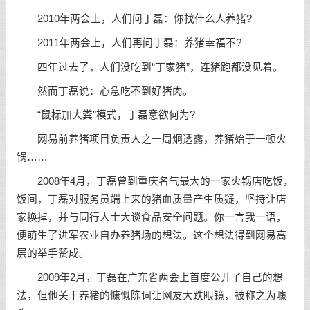
2010年两会上，人们问丁磊：你找什么人养猪?
2011年两会上，人们再问丁磊：养猪幸福不?
四年过去了，人们没吃到“丁家猪”，连猪跑都没见着。
然而丁磊说：心急吃不到好猪肉。
“鼠标加大粪”模式，丁磊意欲何为?
网易前养猪项目负责人之一周炯透露，养猪始于一顿火
锅……
2008年4月，丁磊曾到重庆名气最大的一家火锅店吃饭，
饭间，丁磊对服务员端上来的猪血质量产生质疑，坚持让店
家换掉，并与同行人士大谈食品安全问题。你一言我一语，
便萌生了进军农业自办养猪场的想法。这个想法得到网易高
层的举手赞成。
2009年2月，丁磊在广东省两会上首度公开了自己的想
法，但他关于养猪的慷慨陈词让网友大跌眼镜，被称之为噱