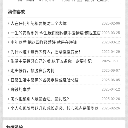
猜你喜欢
人在任何年纪都要提防四个大坑
2025-02-06
一生的安慰系列:今生我们相约携手爱情篇:前世五百
2023-03-25
次的回眸才换来今生的相遇
中年以后 把这四样经营好 就是在赚钱
2023-03-12
为什么这个世界少有人，愿意慢慢变富！
2022-04-29
生活中要管好自己的嘴,以下五条你一定要牢记
2025-12-11
走出低谷，摆脱自我内耗
2025-09-07
日常生活中常见的各类定律或经验总结
2025-06-05
赚钱的本质
2025-04-12
怎么拒绝别人是最合适、最礼貌?
2025-02-26
个人实现阶层跃升和成长逆袭，核心观点是做到以
2025-02-26
下八件事
友情链接