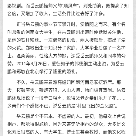
影视剧。而岳云鹏搭师父的“顺风车”，到处助演，既提高了知
名度，又增加了收入，生活条件比过去好了许多。
正当岳云鹏的事业节节攀升时，爱情随之而来。有个名
叫郑敏的河南女大学生，在岳云鹏刚出道时便默默关注他，
是他的铁杆粉丝。一次偶然的机会，两人接触后，擦出了爱
的火花。郑敏出生于知识分子家庭，大学毕业后做了一名护
士。温柔美丽、性格大方的她，深受岳云鹏师父和同事的夸
赞。2011年4月26日，爱徒如子的郭德纲主动出资，为岳云
鹏和郑敏在北京举行了隆重的婚礼。
不久，岳云鹏带着漂亮媳妇回到河南老家摆酒席。那
天，锣鼓喧天，鞭炮齐鸣，人山人海，场面极其热闹。岳云
鹏还现场说了一段单口相声，逗得父老乡亲们乐开了花……
乡亲们个个感慨不已，说岳云鹏是“村里飞出的金凤凰”。
岳云鹏是个不忘本、不虚荣的人。最初，他每次上台说
相声，都觉得很尴尬，因为来茶馆听相声的观众，大多是文
化素质很高的人，有大学生、博士生甚至教授，而他文化程