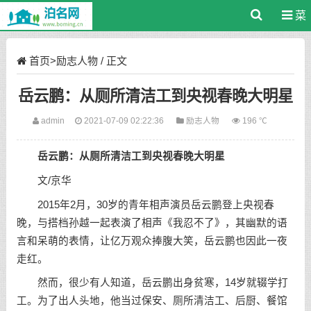
菜
单
首页
>
励志人物
/ 正文
岳云鹏：从厕所清洁工到央视春晚大明星
admin
2021-07-09 02:22:36
励志人物
196 ℃
岳云鹏：从厕所清洁工到央视春晚大明星
文/京华
2015年2月，30岁的青年相声演员岳云鹏登上央视春
晚，与搭档孙越一起表演了相声《我忍不了》，其幽默的语
言和呆萌的表情，让亿万观众捧腹大笑，岳云鹏也因此一夜
走红。
然而，很少有人知道，岳云鹏出身贫寒，14岁就辍学打
工。为了出人头地，他当过保安、厕所清洁工、后厨、餐馆