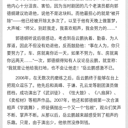
他内心十分沮丧、害怕，因为当时剧团的几个老演员都向郭
德纲建议劝退他，说他不是这块料。而他最担心的就是“被开
除”——他已经被开除太多次了，以至于他有天晚上做噩梦，
大声喊：“师父，别赶我走，我喜欢相声，我会努力的……”
郭德纲听说后很感动，考虑到岳云鹏执着、勤奋、为人
厚道，因此不但没有劝退他，反而鼓励他：“事在人为，你只
要努力了，车、房就离你近一天，如果不努力，车、房就离
你远两天……”一次，郭德纲得知有人议论岳云鹏，就宣称：
“我就是让他给我扫地，也不会让他走！”岳云鹏感激不已。
2006年，在无数次的磨练之后，岳云鹏终于能够在台上
把观众逗乐了。他先后和高峰、于谦、孔云龙等剧团演员做
搭档，成功演出了《武训徒》、《怯大鼓》、《八扇屏》、
《卖棺材》等相声作品。2007年，他还和郭德纲第一次合演
相声《学跳舞》，师徒俩抛出一个又一个“包袱”，观众们笑声
不断、掌声不断。从那以后，岳云鹏越来越感受到了相声的
乐趣。只是，由于演出少，他依然没挣到钱。