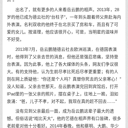
出名了，就有更多的人来看岳云鹏的相声。2013年，28
岁的他已成为德云社的“台柱子”，一年到头跟着师父奔赴海内
外表演。名利双收的他终于在北京买了房和车，而且有了可
爱的女儿。按道理，他应该很开心，可是，当明星的滋味并
不好受。
2013年7月，岳云鹏随德云社去欧洲巡演，在德国表演
时，他得到了父亲去世的消息，但他还是强忍悲痛，坚持登
台表演。因为此事，他上了各大媒体的头条，网友们争议很
大。有的支持他，认为生前尽孝比死后尽孝更重要；有的人
则在网上质疑他：“你还是个人吗？真替你死去的父亲寒心！”
没人知道，父亲去世那天，岳云鹏表演完回到宾馆后，打开
IPad里的一张父亲的照片，摆在桌子上，往地上一跪，泪如
泉涌：“爸，儿子不孝，对不起，我现在真的赶不回去……”
没有见到父亲最后一面，成为岳云鹏这辈子最大的遗
憾。但俗话说“戏比天大”，他的艺德在相声界有口皆碑，很多
老前辈对他十分看好。2014年春晚，他和蔡明、大鹏、华少