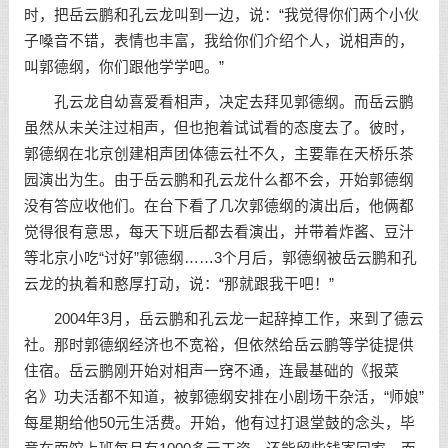
时，把岳云鹏和孔云龙叫到一边，说：“我觉得你们两个小伙
子嗓音不错，表情也丰富，我给你们介绍个人，说相声的，
叫郭德纲，你们跟他学学吧。”
孔云龙自幼喜爱看相声，决定去拜见郭德纲。而岳云鹏
虽然从未关注过相声，但也抱着试试看的态度去了。彼时，
郭德纲在北京创建相声团体德云社不久，主要靠在天桥乐茶
园演出为生。由于岳云鹏和孔云龙什么都不会，开始郭德纲
没有答应收他们。在台下看了几次郭德纲的演出后，他俩都
觉得很有意思，每天下班后都去看演出，并带着炸酱、豆汁
等北京小吃“讨好”郭德纲……3个月后，郭德纲被岳云鹏和孔
云龙的执着和憨厚打动，说：“那就跟我干吧！”
2004年3月，岳云鹏和孔云龙一起辞掉工作，来到了德云
社。那时郭德纲经济也不宽裕，但依然给岳云鹏等学徒提供
住宿。岳云鹏刚开始对相声一窍不通，连最基础的《报菜
名》功夫活都不知道，被郭德纲安排在小剧场干杂活，“师娘”
每星期给他50元生活费。开始，他有过打退堂鼓的念头，毕