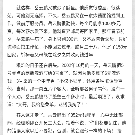
就这样，岳云鹏又被炒了鱿鱼。他感觉很委屈、很迷
茫，可他别无选择。不久，岳云鹏又在一家炸酱面馆找到工
作，做前厅服务员。岳云鹏很勤快，每个月能拿1000多元工
资，每次薪水发下来，他就直奔邮局寄回家里。那年春节前
夕，岳云鹏生病了，身上只剩300元，又不敢告诉父母，只好
谎称面馆工作忙，不能回去过年。腊月二十八，他寄了150元
回家，祈祷着父母能在除夕之前收到钱过年……
艰难的日子还在后头。2002年10月的一天，岳云鹏把5
号桌点的两瓶啤酒写给3号桌了，就因为他多算了6元啤酒
钱，3号桌的一个中年男子不仅不埋单，还用各种脏话辱骂
他。当时，那一桌五六个客人，全听那名男子骂他，没有一
个人劝。岳云鹏被骂了整整三个多小时，最后崩溃了，哀求
道：“大哥，我给您免单，这钱我掏了！”
客人这才走了。岳云鹏出了352元钱埋单，心中无比郁
闷。经理随即召开员工大会，指着他说：“你们都要记住，他
的错误大家以后不要犯，否则，就会跟他一样的下场！”接