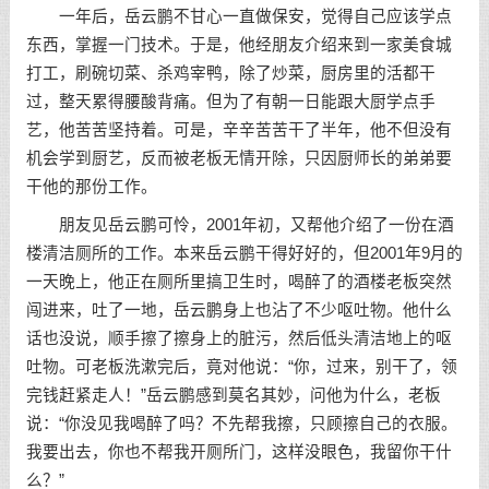
一年后，岳云鹏不甘心一直做保安，觉得自己应该学点
东西，掌握一门技术。于是，他经朋友介绍来到一家美食城
打工，刷碗切菜、杀鸡宰鸭，除了炒菜，厨房里的活都干
过，整天累得腰酸背痛。但为了有朝一日能跟大厨学点手
艺，他苦苦坚持着。可是，辛辛苦苦干了半年，他不但没有
机会学到厨艺，反而被老板无情开除，只因厨师长的弟弟要
干他的那份工作。
朋友见岳云鹏可怜，2001年初，又帮他介绍了一份在酒
楼清洁厕所的工作。本来岳云鹏干得好好的，但2001年9月的
一天晚上，他正在厕所里搞卫生时，喝醉了的酒楼老板突然
闯进来，吐了一地，岳云鹏身上也沾了不少呕吐物。他什么
话也没说，顺手擦了擦身上的脏污，然后低头清洁地上的呕
吐物。可老板洗漱完后，竟对他说：“你，过来，别干了，领
完钱赶紧走人！”岳云鹏感到莫名其妙，问他为什么，老板
说：“你没见我喝醉了吗？不先帮我擦，只顾擦自己的衣服。
我要出去，你也不帮我开厕所门，这样没眼色，我留你干什
么？”