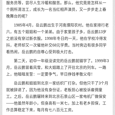
服务员等，尝尽人生冷暖和酸苦。那么，他究竟是怎样从一
个厕所清洁工，成长为一名当红相声演员，又一步步走上春
晚舞台的呢？
1985年4月，岳云鹏出生于河南濮阳农村。他在家排行老
六，有五个姐姐和一个弟弟。由于家里孩子多，岳云鹏13岁
之前没有穿过新衣服。1998年冬日的一天，他在学校冷得发
抖，老师却又一次催他补交68元学费。当时旁边有很多同学
看热闹，岳云鹏的自尊心受到极大打击。
第二天，初中一年级没读完的岳云鹏就辍学了。1999年3
月，岳云鹏冒着风雪，和大姐踏上了开往北京的列车。一路
上，他暗暗发誓：一定要争气，早日挣钱孝敬父母！
岳云鹏和姐姐到北京一家纺织厂打杂。但他只干了3个月
就被辞退了，因为他没有身份证，老板担心被投诉雇佣童
工。之后，岳云鹏辗转来到北京石景山区一家电机厂做保安
——他虽然年龄小，但身高有一米七，加上有老乡担保，工
作总算稳定下来，每月有七八百元工资。