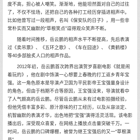
度不高，担心被人嘲笑。渐渐地，他能坦然面对自己的过往
了，不仅不怯场，还把自己的各种打工经历穿插进相声中。
比如他曾写过一段相声，名叫《保安队的日子》，用一些非
常朴实而又幽默的“草根笑点”逗得观众笑声不断。
随着时间推移，岳云鹏的相声水平不断提高，先后表演
过《卖吊票》、《五环之歌》、《车在囧途》、《黄鹤楼》
等40多部脍炙人口的相声作品。
2012年初，岳云鹏首次跨界出演贺岁喜剧电影《就是闹
着玩的》，他在剧中饰演一心想要上春晚的打工返乡青年宝
强。这一角色原本是导演卢卫国为平民影帝王宝强量身设计
的角色，但由于档期不合等原因，王宝强没来，导演就看中
了人气颇高的岳云鹏。尽管岳云鹏从未有过电影拍摄经验，
但他凭借丰富多彩、原汁原味的打工经历，以及从容淡定、
机智幽默的表演才华，出色地把“宝强”演得活灵活现。该电影
播出后，深受观众喜爱，在网络上播放点击量突破千万。一
时间，岳云鹏的口碑爆棚，被誉为继王宝强后的又一“草根演
员”。