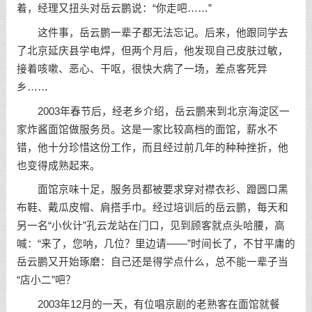
着，经理又扭头对岳云鹏说：“你走吧……”
这件事，岳云鹏一辈子都无法忘记。后来，他跟同学去
了北京延庆县学电焊，但两个月后，他发现自己皮肤过敏，
接着咳嗽、恶心、干呕，很快大病了一场，差点客死异
乡……
2003年春节后，经老乡介绍，岳云鹏来到北京海淀区一
家炸酱面馆做服务员。这是一家比较高档的面馆，薪水不
错，他十分珍惜这份工作，而且经过前几年的种种挫折，他
也变得成熟起来。
面馆京味十足，服务员都被要求穿对襟衣衫、蹬圆口黑
布鞋、戴瓜皮帽、肩搭手巾。经过培训后的岳云鹏，每天和
另一名“小伙计”孔云龙站在门口，见到顾客就点头哈腰，高
喊：“来了，您呐，几位？里边请——”时间长了，不甘平庸的
岳云鹏又开始琢磨：自己还是得学点什么，总不能一辈子当
“店小二”吧？
2003年12月的一天，有位唱京剧的老熟客在面馆就餐