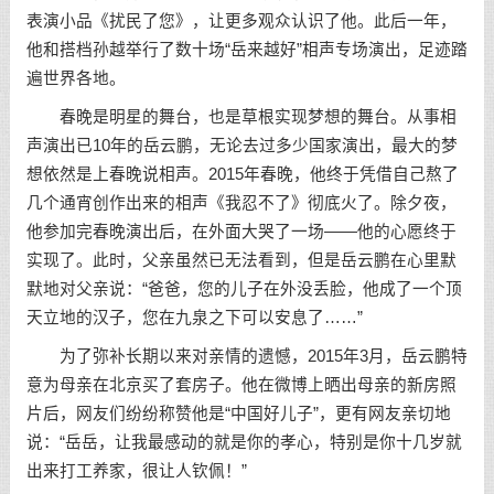
表演小品《扰民了您》，让更多观众认识了他。此后一年，
他和搭档孙越举行了数十场“岳来越好”相声专场演出，足迹踏
遍世界各地。
春晚是明星的舞台，也是草根实现梦想的舞台。从事相
声演出已10年的岳云鹏，无论去过多少国家演出，最大的梦
想依然是上春晚说相声。2015年春晚，他终于凭借自己熬了
几个通宵创作出来的相声《我忍不了》彻底火了。除夕夜，
他参加完春晚演出后，在外面大哭了一场——他的心愿终于
实现了。此时，父亲虽然已无法看到，但是岳云鹏在心里默
默地对父亲说：“爸爸，您的儿子在外没丢脸，他成了一个顶
天立地的汉子，您在九泉之下可以安息了……”
为了弥补长期以来对亲情的遗憾，2015年3月，岳云鹏特
意为母亲在北京买了套房子。他在微博上晒出母亲的新房照
片后，网友们纷纷称赞他是“中国好儿子”，更有网友亲切地
说：“岳岳，让我最感动的就是你的孝心，特别是你十几岁就
出来打工养家，很让人钦佩！”