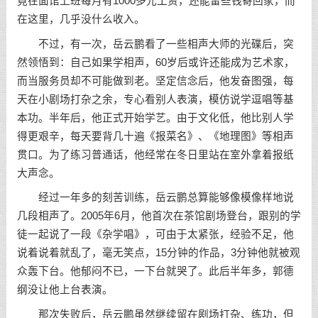
竟在面馆上班每月有1000多元工资，还能留些钱寄回家，而
在这里，几乎没什么收入。
不过，有一次，岳云鹏看了一些相声大师的光碟后，突
然领悟到：自己如果学相声，60岁后或许还能成为艺术家，
而当服务员却不可能做到老。坚定信念后，他发奋图强，每
天在小剧场打杂之余，专心看别人表演，模仿说学逗唱等基
本功。半年后，他正式开始学艺。由于文化低，他比别人学
得更艰辛，每天要背几十遍《报菜名》、《地理图》等相声
贯口。为了练习普通话，他经常在冬日里站在室外拿着报纸
大声念。
经过一年多的刻苦训练，岳云鹏总算能够像模像样地说
几段相声了。2005年6月，他首次在茶馆剧场登台，跟别的学
徒一起说了一段《杂学唱》，可由于太紧张，经验不足，他
说着说着就乱了，毫无笑点，15分钟的作品，3分钟他就被观
众轰下台。他郁闷不已，一下台就哭了。此后半年多，郭德
纲没让他上台表演。
那次失败后，岳云鹏虽然继续留在剧场打杂、练功，但