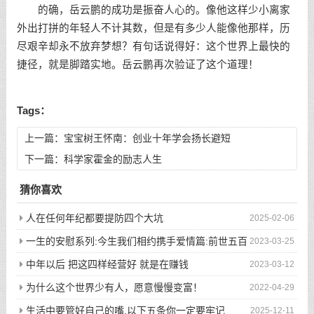
的确，岳云鹏的成功是振奋人心的。像他这样少小离家
外出打拼的年轻人不计其数，但是有多少人能像他那样，历
尽艰辛却永不放弃梦想？有句话说得好：这个世界上最快的
捷径，就是脚踏实地。岳云鹏再次验证了这个道理！
Tags：
上一篇：
宝宝树王怀南：创业十年学会扬长避短
下一篇：
科学家霍金的励志人生
猜你喜欢
人在任何年纪都要提防四个大坑
2025-02-06
一生的安慰系列:今生我们相约携手爱情篇:前世五百
2023-03-25
次的回眸才换来今生的相遇
中年以后 把这四样经营好 就是在赚钱
2023-03-12
为什么这个世界少有人，愿意慢慢变富！
2022-04-29
生活中要管好自己的嘴,以下五条你一定要牢记
2025-12-11