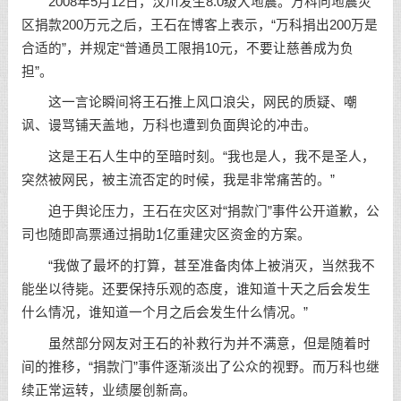
2008年5月12日，汶川发生8.0级大地震。万科向地震灾
区捐款200万元之后，王石在博客上表示，“万科捐出200万是
合适的”，并规定“普通员工限捐10元，不要让慈善成为负
担”。
这一言论瞬间将王石推上风口浪尖，网民的质疑、嘲
讽、谩骂铺天盖地，万科也遭到负面舆论的冲击。
这是王石人生中的至暗时刻。“我也是人，我不是圣人，
突然被网民，被主流否定的时候，我是非常痛苦的。”
迫于舆论压力，王石在灾区对“捐款门”事件公开道歉，公
司也随即高票通过捐助1亿重建灾区资金的方案。
“我做了最坏的打算，甚至准备肉体上被消灭，当然我不
能坐以待毙。还要保持乐观的态度，谁知道十天之后会发生
什么情况，谁知道一个月之后会发生什么情况。”
虽然部分网友对王石的补救行为并不满意，但是随着时
间的推移，“捐款门”事件逐渐淡出了公众的视野。而万科也继
续正常运转，业绩屡创新高。