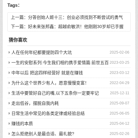
Tags：
上一篇：
分答创始人姬十三：创业必须找到不断尝试的勇气
下一篇：
好未来张邦鑫：超越俞敏洪！他刚刚30岁却已手握
288亿
猜你喜欢
人在任何年纪都要提防四个大坑
2025-02-06
一生的安慰系列:今生我们相约携手爱情篇:前世五百
2023-03-25
次的回眸才换来今生的相遇
中年以后 把这四样经营好 就是在赚钱
2023-03-12
为什么这个世界少有人，愿意慢慢变富！
2022-04-29
生活中要管好自己的嘴,以下五条你一定要牢记
2025-12-11
走出低谷，摆脱自我内耗
2025-09-07
日常生活中常见的各类定律或经验总结
2025-06-05
赚钱的本质
2025-04-12
怎么拒绝别人是最合适、最礼貌?
2025-02-26