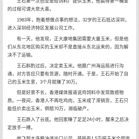
王石第一次创业是给饲料厂提供玉米，他掘得第一桶金
的过程可谓大悲大喜。
1983年，抱着想做点事的想法，32岁的王石抵达深圳，
进入深圳经济特区发展公司工作。
有一天，他发现，正大康地集团需要大量玉米，但是他
们从东北地区购买的玉米却不是直接从东北运来的，因为解
决不了运输。
王石斟酌过后，决定卖玉米。他跟广州海运局进行沟
通，对方答应只要有货源，随时开通。于是，王石开始了自
己的玉米生意，3个月就赚了30万。
但是好景不长，香港媒体报道说鸡饲料中发现致癌物
质。一夜间，香港人不再吃鸡肉，玉米成了滞销货，王石只
能低价卖出玉米，倒赔70万，濒临破产。
王石跌入了谷底。他回家睡了足足24小时，醒来之后决
定放手一搏。
他飞到大连粮油进出口公司，将所有1.5万吨玉米全部收