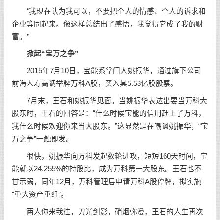
“我现在认为我可以，不要把个人的情感、个人的诉求和
企业等同起来。像这样总结出了感悟，我觉得它成了我的财
富。”
掀起“宝万之争”
2015年7月10日，宝能系掌门人姚振华，通过旗下公司
前海人寿高调举牌万科A股，买入其5.53亿股股票。
7月末，王石和姚振华见面。当姚振华表达出要当万科大
股东时，王石的回答是：“什么时候宝能的信用赶上了万科，
我什么时候欢迎你来当大股东。”这显然是在嘲讽姚振华，“宝
万之争”一触即发。
很快，姚振华向万科发起数轮进攻，短短160天时间，宝
能就以24.255%的持股比，成为万科第一大股东。王石也不
甘示弱，同年12月，万科管理层申请万科A股停牌，拟实施
“重大资产重组”。
两人你来我往，刀光剑影，硝烟弥漫，王石的人生再次