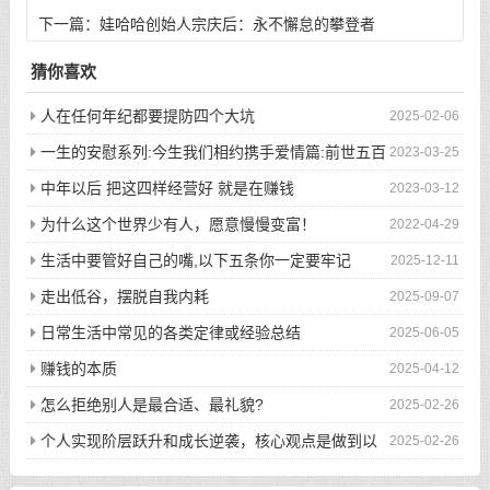
国
下一篇：
娃哈哈创始人宗庆后：永不懈怠的攀登者
猜你喜欢
人在任何年纪都要提防四个大坑
2025-02-06
一生的安慰系列:今生我们相约携手爱情篇:前世五百
2023-03-25
次的回眸才换来今生的相遇
中年以后 把这四样经营好 就是在赚钱
2023-03-12
为什么这个世界少有人，愿意慢慢变富！
2022-04-29
生活中要管好自己的嘴,以下五条你一定要牢记
2025-12-11
走出低谷，摆脱自我内耗
2025-09-07
日常生活中常见的各类定律或经验总结
2025-06-05
赚钱的本质
2025-04-12
怎么拒绝别人是最合适、最礼貌?
2025-02-26
个人实现阶层跃升和成长逆袭，核心观点是做到以
2025-02-26
下八件事