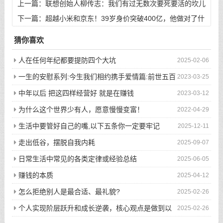
上一篇：
联想创始人柳传志：我们有过无数次要死要活的坎儿
下一篇：
超越小米和京东！39岁身价突破400亿，他做对了什
么？
猜你喜欢
人在任何年纪都要提防四个大坑
2025-02-06
一生的安慰系列:今生我们相约携手爱情篇:前世五百
2023-03-25
次的回眸才换来今生的相遇
中年以后 把这四样经营好 就是在赚钱
2023-03-12
为什么这个世界少有人，愿意慢慢变富！
2022-04-29
生活中要管好自己的嘴,以下五条你一定要牢记
2025-12-11
走出低谷，摆脱自我内耗
2025-09-07
日常生活中常见的各类定律或经验总结
2025-06-05
赚钱的本质
2025-04-12
怎么拒绝别人是最合适、最礼貌?
2025-02-26
个人实现阶层跃升和成长逆袭，核心观点是做到以
2025-02-26