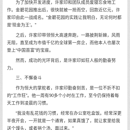
为了加快开发进度，许家印和团队成员废寝忘食地工
作。金碧花园推出后，很快就被一抢而空，回款近亿元，许
家印由此一战成名。“金碧花园的实践让我明白，无论何时都
是‘现金为王’。”
之后，许家印带领恒大高速奔跑，一路披荆斩棘，风雨
无阻，直至成为市值千亿的全球第一房企，而他本人也屡次
登上“中国首富”的宝座。
然而，成功的光环背后，是许家印如狂人般的勤奋努
力。
三、不懈奋斗
作为恒大的掌舵者，许家印勤奋刻苦，是一位不折不扣
的“工作狂”。他一周有90多个小时在工作，至今仍保持着每
天工作到凌晨的习惯。
“我没有乱花钱的习惯，经常在办公室吃盒饭。经常深更
半夜开会，一开就是一个通宵，如果真饿了，就让家里给我
送个馒头，或者捎个汤、面过来。”