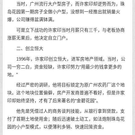
当时，广州流行大户型房子，而许家印却逆势而为，珠
岛花园第一期房子全做小户型，没想到一经推出就销量火
爆，公司赚得盆满钵满。
可是立下战功的许家印当时月薪只有三千，与老板协商
涨薪无果后，他决定自立门户。
二、创立恒大
1996年，许家印创立恒大，进军房地产领域。当时，公
司一穷二白，资金短缺，许家印努力“用最少的钱拿更多的
地。”
经过严密的调研，他将目标锁定为原广州农药厂这个地
块。这个地块位置偏僻，房产开发商普遍不看好，但是许家
印却始终坚持，才有了后来著名的“金碧花园”。
他先是凭借过人的商务谈判技能，从银行拿到贷款，支
付了首期土地使用金；随后迅速破土动工，如法炮制珠岛花
园的小户型模式，以便薄利多销、快速回笼资金。