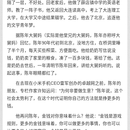
隔了一层，不好处。回老家后，他做了薛店镇中学的英语老
师。教了一阵子书，他又返回大连读高中，考上了大连理工
大学，在大学又中途结果辍学。之后，他去了北京，追逐他
的文学青年梦。
据陈年大舅妈（实际是他堂兄的大舅妈，陈年亦称呼大
舅妈）回忆，陈年90年代初到北京，没地方住，在桥洞里睡
了半个月，每天买些榨菜、方便面吃。他给奶奶写信说没
钱，奶奶卖了家里的粮食，凑了一百多块钱，寄给了他。这
是奶奶去世后，一年清明节陈年回来，讲给大舅妈听的。说
起这事，陈年眼睛都红了。
在去现在小米手机CEO雷军创办的卓越网之前，陈年的
朋友、专栏作家许知远问：“为何非要做生意？”陈年说，这个
社会太势利了，在这个时代证明你自己的方法就是挣更多的
钱。
他再问陈年，金钱对你意味着什么？他说：“金钱是游戏
规则，更多的金钱意味着，你可以做更多的事情，你也可以