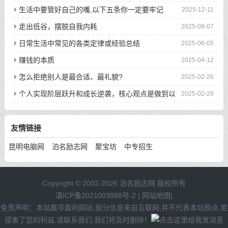
生活中要管好自己的嘴,以下五条你一定要牢记
2025-12-11
走出低谷，摆脱自我内耗
2025-09-07
日常生活中常见的各类定律或经验总结
2025-06-05
赚钱的本质
2025-04-12
怎么拒绝别人是最合适、最礼貌?
2025-02-26
个人实现阶层跃升和成长逆袭，核心观点是做到以
2025-02-26
下八件事
友情链接
昆明电脑网
泊名励志网
聚宝坊
中专招生
Copyright © 2002-2026 泊名励志网 版权所有
滇ICP备2021003888号-2
|
网站地图
|
免责声明：本站属非盈利网站,部分信息来自互联网,并不代表本站观点,若
侵害了您的利益,请联系我们,我们将及时删除！