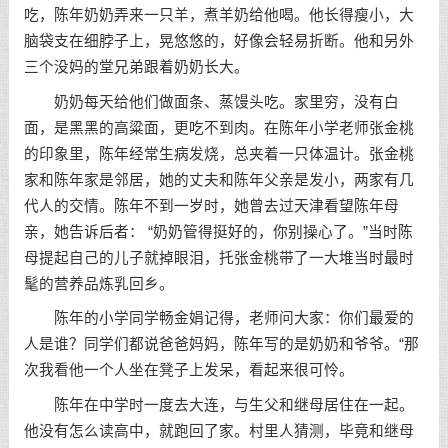
吃，陈年奶奶弄来一只羊，煮羊奶给他喝。他长得瘦小，大
脑袋支在细脖子上，晃悠悠的，好像会轻易折断。他和另外
三个没妈的堂兄弟跟着奶奶长大。
奶奶每天给他们做面条、蒸馒头吃。家里穷，没有白
面，是黑黑的高粱面，更吃不到肉。在陈年小学老师张金桃
的印象里，陈年经常生病发烧，总夹着一只体温计。张金桃
家和陈年家是邻居，她的丈夫和陈年父亲是发小，两家有几
代人的交情。陈年不到一岁时，她曾去过天津看望陈年母
亲，她告诉后者： “奶奶管得挺好的，你别操心了。”当时陈
母提起自己的儿子就掉眼泪，托张金桃带了一大堆当时最时
髦的营养品炼乳回乡。
陈年的小学同学畅金娟记得，老师问大家：你们最爱的
人是谁？同学们都说爸爸妈妈，陈年写的是奶奶和爷爷。“那
次我看他一个人坐在凳子上发呆，看起来很可怜。
陈年在中学时一度去大连，与生父和继母居住在一起。
他没有怎么读高中，就跑回了家。村里人猜测，毕竟和继母