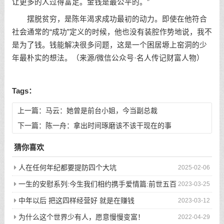
让更多的人过得富足。金钱是最公平的。”
摆脱贫穷，是陈年渴求成功最初的动力。即使在他符合
社会通常的“成功”定义的时候，他也没有装腔作势地说，我不
是为了钱。钱能解决很多问题，这是一个困居塬上窑洞的少
年最朴实的想法。（来源/微信公众号·名人传记财富人物）
Tags：
上一篇：
马云：她曾是前台小姐，今当副总裁
下一篇：
陈一舟：拿出时间琢磨该不该干现在的事
猜你喜欢
人在任何年纪都要提防四个大坑
2025-02-06
一生的安慰系列:今生我们相约携手爱情篇:前世五百
2023-03-25
次的回眸才换来今生的相遇
中年以后 把这四样经营好 就是在赚钱
2023-03-12
为什么这个世界少有人，愿意慢慢变富！
2022-04-29