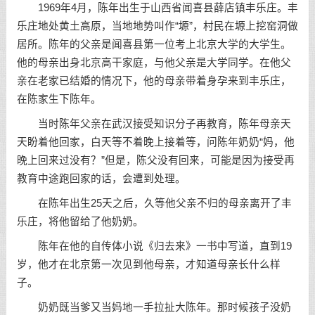
1969年4月，陈年出生于山西省闻喜县薛店镇丰乐庄。丰
乐庄地处黄土高原，当地地势叫作“塬”，村民在塬上挖窑洞做
居所。陈年的父亲是闻喜县第一位考上北京大学的大学生。
他的母亲出身北京高干家庭，与他父亲是大学同学。在他父
亲在老家已结婚的情况下，他的母亲带着身孕来到丰乐庄，
在陈家生下陈年。
当时陈年父亲在武汉接受知识分子再教育，陈年母亲天
天盼着他回家，白天等不着晚上接着等，问陈年奶奶“妈，他
晚上回来过没有？”但是，陈父没有回来，可能是因为接受再
教育中途跑回家的话，会遭到处理。
在陈年出生25天之后，久等他父亲不归的母亲离开了丰
乐庄，将他留给了他奶奶。
陈年在他的自传体小说《归去来》一书中写道，直到19
岁，他才在北京第一次见到他母亲，才知道母亲长什么样
子。
奶奶既当爹又当妈地一手拉扯大陈年。那时候孩子没奶