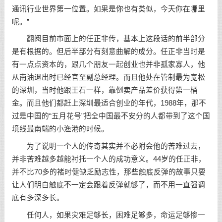
通讯行业世界第一位置。如果是你也有类似，今天你在哪里
呢。”
翻阅目前市面上的任正非传，基本上这段话的前半部分
是有根据的。但后半部分有刻意曲解的成分。任正非当时是
有一点点资本的，跟几个朋友一起创业也并非孤家寡人，他
从南油退出时已经官至副总经理。而且他处在管制最为宽松
的深圳，当时他跟王石一样，靠倒卖产品差价获得第一桶
金。而且他们都赶上深圳最适合创业的年代，1988年，那不
过是中国的“五月花号”把全中国最不安分的人都带到了这个国
境线最南端的小渔港的时候。
为了说明一个人的传奇其实并不必附会他的苦难过去，
并非苦难越多越能衬托一个人的成功意义。44岁的任正非，
并不比70多的褚时健缺乏励志性，那些触底反弹的故事只要
让人们明白触底不一定会跟着反弹就够了，而不用一直强调
底有多深多长。
任何人，如果灾难足够长，困难足够多，命运足够惨一