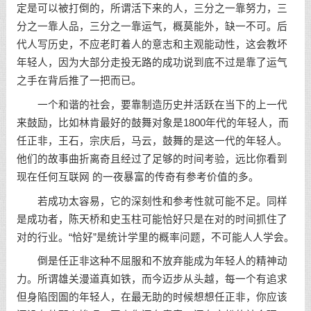
定是可以被打倒的，所谓活下来的人，三分之一靠努力，三
分之一靠人品，三分之一靠运气，概莫能外，缺一不可。后
代人写历史，不应老盯着人的意志和主观能动性，这会教坏
年轻人，因为大部分走投无路的成功说到底不过是靠了运气
之手在背后推了一把而已。
一个和谐的社会，要靠制造历史并活跃在当下的上一代
来鼓励，比如林肯最好的鼓舞对象是1800年代的年轻人，而
任正非，王石，宗庆后，马云，鼓舞的是这一代的年轻人。
他们的故事曲折离奇且经过了足够的时间考验，远比你看到
现在任何互联网 的一夜暴富的传奇有参考价值的多。
若成功太容易，它的深刻性和参考性就可能不足。同样
是成功者，陈天桥和史玉柱可能恰好只是在对的时间抓住了
对的行业。“恰好”是统计学里的概率问题，不可能人人学会。
倒是任正非这种不屈服和不放弃能成为年轻人的精神动
力。所谓雄关漫道真如铁，而今迈步从头越，每一个有追求
但身陷囹圄的年轻人，在最无助的时候想想任正非，你应该