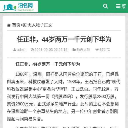
菜
单
首页
>
励志人物
/ 正文
任正非，44岁两万一千元创下华为
admin
2021-09-03 06:26:15
励志人物
372 ℃
任正非，44岁两万一千元创下华为
1988年，深圳。同样是从国营单位离职的王石，已经靠
倒卖玉米，科教仪器发了大财。1988年，王石把自己的“现代
科教仪器展销中心”更名为“万科”，正式洗白。同年12月，万
科发行中国大陆第一份《招股通函》，发行股票2800万股，
集资2800万元，正式涉足房地产行业。此时的王石不会想到
在深圳湾畔一个杂草丛生的地方，另一位中年创业者才刚刚
搭起两间简易房舍。