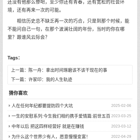
还没有他那么惨吧，至少你还有青春，还有宽松的社会环
境，还有再来一次的可能。
相信历史总不缺乏再一次的巧合，只是到那个时候，能
不能问自己一句，在那个波澜壮阔的年份，当时的你在哪
里？跟谁风云际会？
Tags：
上一篇：
陈一舟：拿出时间琢磨该不该干现在的事
下一篇：
许家印：我的人生轨迹
猜你喜欢
人在任何年纪都要提防四个大坑
2025-02-06
一生的安慰系列:今生我们相约携手爱情篇:前世五百
2023-03-25
次的回眸才换来今生的相遇
中年以后 把这四样经营好 就是在赚钱
2023-03-12
为什么这个世界少有人，愿意慢慢变富！
2022-04-29