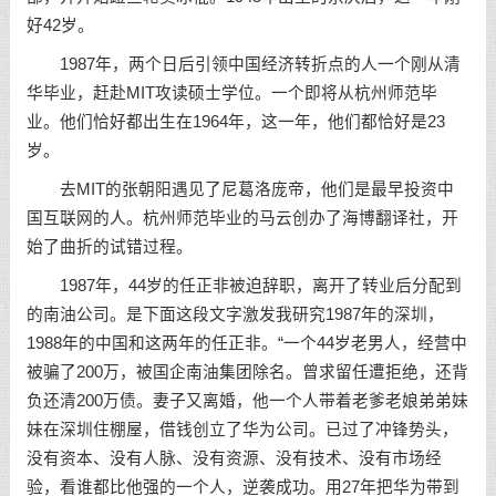
好42岁。
1987年，两个日后引领中国经济转折点的人一个刚从清
华毕业，赶赴MIT攻读硕士学位。一个即将从杭州师范毕
业。他们恰好都出生在1964年，这一年，他们都恰好是23
岁。
去MIT的张朝阳遇见了尼葛洛庞帝，他们是最早投资中
国互联网的人。杭州师范毕业的马云创办了海博翻译社，开
始了曲折的试错过程。
1987年，44岁的任正非被迫辞职，离开了转业后分配到
的南油公司。是下面这段文字激发我研究1987年的深圳，
1988年的中国和这两年的任正非。“一个44岁老男人，经营中
被骗了200万，被国企南油集团除名。曾求留任遭拒绝，还背
负还清200万债。妻子又离婚，他一个人带着老爹老娘弟弟妹
妹在深圳住棚屋，借钱创立了华为公司。已过了冲锋势头，
没有资本、没有人脉、没有资源、没有技术、没有市场经
验，看谁都比他强的一个人，逆袭成功。用27年把华为带到