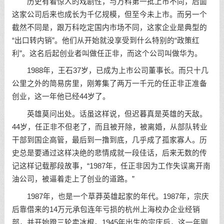
历史有着惊人的戏剧性，与万科第一批上市不同，后面
这家公司后来也成长为千亿规模，但至今未上市。而另一个
截然不同是，跟万科吃定国内市场不同，这家企业是典型的
“出口转内销”。他们从开始就没享受到什么特别的“政策红
利”。这名后起创业者叫做任正非，而这个公司叫做华为。
1988年，王石37岁，已成为上市公司董事长。而只十几
公里之外的简易房里，刚筹集了两万一千元的任正非正准备
创业，这一年他已经44岁了。
英雄莫问出处。话虽这样说，但迟暮真是英雄的天敌。
44岁，任正非不但老了，而且被开除，被离婚，从部队转业
干部到国企高管，最后到一撸到底，几乎成了孤家寡人。历
史总是要通过这样决绝的悲情成就一段佳话，后来无数的传
记这样记载那段故事，“1987年，任正非因为工作失误离开南
油公司，被逼着走上了创业的道路。”
1987年，也是一个草莽英雄起家的年代。1987年，宗庆
后靠借来的14万元承包连年亏损的杭州上海校办企业经销
部，并开始蹬三轮卖冰棍。1945年出生的宗庆后，这一年刚