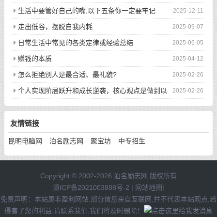
生活中要管好自己的嘴,以下五条你一定要牢记
2025-12-11
走出低谷，摆脱自我内耗
2025-09-07
日常生活中常见的各类定律或经验总结
2025-06-05
赚钱的本质
2025-04-12
怎么拒绝别人是最合适、最礼貌?
2025-02-26
个人实现阶层跃升和成长逆袭，核心观点是做到以
2025-02-26
下八件事
友情链接
昆明电脑网
泊名励志网
聚宝坊
中专招生
Copyright © 2002-2026 泊名励志网 版权所有
滇ICP备2021003888号-2
|
网站地图
|
免责声明：本站属非盈利网站,部分信息来自互联网,并不代表本站观点,若
侵害了您的利益,请联系我们,我们将及时删除！