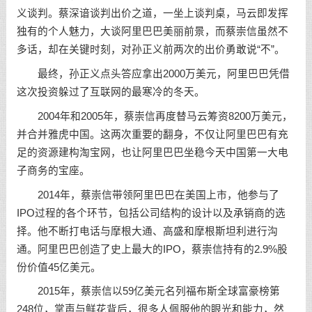
义谈判。蔡深谙谈判出价之道，一坐上谈判桌，马云即发挥
独有的个人魅力，大谈阿里巴巴美丽前景，而蔡崇信虽然不
多话，却在关键时刻，对孙正义前两次的出价勇敢说“不”。
最终，孙正义点头答应拿出2000万美元，阿里巴巴凭借
这次投资躲过了互联网的最寒冷的冬天。
2004年和2005年，蔡崇信再度替马云筹资8200万美元，
并合并雅虎中国。这两次重要的翻身，不仅让阿里巴巴有充
足的资源建构淘宝网，也让阿里巴巴坐稳今天中国第一大电
子商务的宝座。
2014年，蔡崇信带领阿里巴巴在美国上市，他参与了
IPO过程的各个环节，包括公司结构的设计以及承销商的选
择。他不断打电话与摩根大通、高盛和摩根斯坦利进行沟
通。阿里巴巴创造了史上最大的IPO，蔡崇信持有的2.9%股
份价值45亿美元。
2015年，蔡崇信以59亿美元名列福布斯全球富豪榜第
248位，掌声与鲜花背后，很多人佩服他的眼光和能力，然