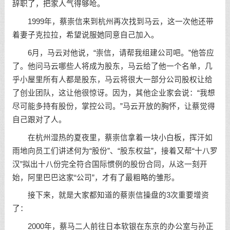
辞职了，把家人气得够呛。
1999年，蔡崇信来到杭州再次找到马云，这一次他还带
着妻子克拉拉，希望说服她同意自己加入。
6月，马云对他说，“崇信，请帮我组建公司吧。”他答应
了。他问马云哪些人将成为股东，马云给了他一个名单，几
乎小屋里所有人都是股东，马云将很大一部分公司股权让给
了创业团队，这让他很惊讶。因为，其他企业家会说：“我想
尽可能多持有股份，掌控公司。”马云开放的胸怀，让蔡觉得
自己跟对了人。
在杭州湿热的夏夜里，蔡崇信拿着一块小白板，挥汗如
雨地向员工们讲述何为“股份”、“股东权益”，接着又帮“十八罗
汉”拟出十八份完全符合国际惯例的股份合同，从这一刻开
始，阿里巴巴这家“公司”，才有了最粗略的雏形。
接下来，就是大家都知道的蔡崇信操盘的3次重要增资
了：
2000年，蔡马二人前往日本软银在东京的办公室与孙正