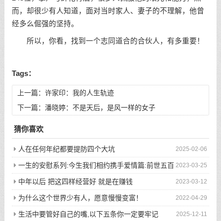
而，却很少有人知道，面对当时家人、妻子的不理解，他曾
经多么倔强的坚持。
所以，你看，找到一个志同道合的合伙人，有多重要！
Tags：
上一篇：
许家印：我的人生轨迹
下一篇：
潘晓婷：不是天后，是风一样的女子
猜你喜欢
人在任何年纪都要提防四个大坑
2025-02-06
一生的安慰系列:今生我们相约携手爱情篇:前世五百
2023-03-25
次的回眸才换来今生的相遇
中年以后 把这四样经营好 就是在赚钱
2023-03-12
为什么这个世界少有人，愿意慢慢变富！
2022-04-29
生活中要管好自己的嘴,以下五条你一定要牢记
2025-12-11