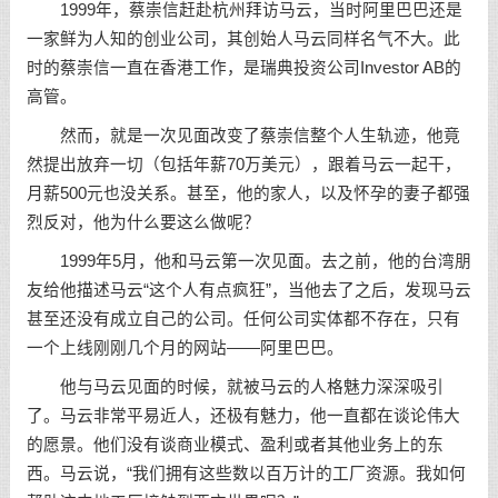
1999年，蔡崇信赶赴杭州拜访马云，当时阿里巴巴还是
一家鲜为人知的创业公司，其创始人马云同样名气不大。此
时的蔡崇信一直在香港工作，是瑞典投资公司Investor AB的
高管。
然而，就是一次见面改变了蔡崇信整个人生轨迹，他竟
然提出放弃一切（包括年薪70万美元），跟着马云一起干，
月薪500元也没关系。甚至，他的家人，以及怀孕的妻子都强
烈反对，他为什么要这么做呢？
1999年5月，他和马云第一次见面。去之前，他的台湾朋
友给他描述马云“这个人有点疯狂”，当他去了之后，发现马云
甚至还没有成立自己的公司。任何公司实体都不存在，只有
一个上线刚刚几个月的网站——阿里巴巴。
他与马云见面的时候，就被马云的人格魅力深深吸引
了。马云非常平易近人，还极有魅力，他一直都在谈论伟大
的愿景。他们没有谈商业模式、盈利或者其他业务上的东
西。马云说，“我们拥有这些数以百万计的工厂资源。我如何