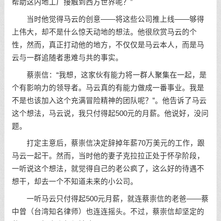
帮助这内地工厂接触到西方世界呢？”
当时他觉得马云的创意——将这些公司推上线——够得
上伟大，却不是什么惊天动地的想法。他很欣赏马云的个
性，然而，真正打动他的地方，不仅仅是马云本人，而是马
云与一群追随者患难与共的事实。
蔡崇信：“我想，这家伙有能力将一群人聚集在一起，是
个有影响力的领导者。马云真的有能力做成一番事业。我是
不是也该加入这个充满冒险精神的团队呢？”。他告诉了马云
这个想法，马云说，我只付得起500元的月薪。他说好，没问
题。
打定主意后，蔡崇信决定辞掉年薪70万美元的工作，跟
马云一起干。然而，当时他的妻子克拉拉正处于怀孕阶段，
一听说这个想法，就觉得自己的老公疯了，这么好的待遇不
想干，却去一个不知道未来的小公司。
一听马云只付得起500元月薪，就连蔡崇信的老爸——蔡
中曾（台湾知名律师）也连连摇头。不过，蔡崇信却坚定的