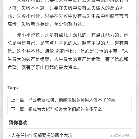
失败不可怕，只要在失败中没有丢失做事的那份执着与
坚持；失败不可悲，只要在失败中没有丢失做人的磊落坦
荡；失败不可怜，只要在失败中没有丢失生命中那股气节与
高贵。失败者亦英雄，至少你努力过。
邓小平说过：凡是有点儿干劲儿的，有点儿能力的，他
总是相信自己，是有点儿主见的人。越有主见的人，越有自
信。这个并不坏。海伦·凯勒也说：“信心是命运的主宰。”人
生最大的破产是绝望，人生最大的资产是希望。有了信心和
希望，就有了东山再起的最大资本。
Tags：
上一篇：
马云老婆张瑛：他能做很多帅男人做不了的事
下一篇：
想成为大佬？知道大佬们起的有多早么！
猜你喜欢
人在任何年纪都要提防四个大坑
2025-02-06