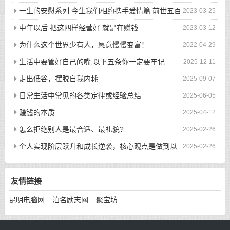
一生的安慰系列:今生我们相约携手爱情篇:前世五百
2023-03-25
次的回眸才换来今生的相遇
中年以后 把这四样经营好 就是在赚钱
2023-03-12
为什么这个世界少有人，愿意慢慢变富！
2022-04-29
生活中要管好自己的嘴,以下五条你一定要牢记
2025-12-11
走出低谷，摆脱自我内耗
2025-09-07
日常生活中常见的各类定律或经验总结
2025-06-05
赚钱的本质
2025-04-12
怎么拒绝别人是最合适、最礼貌?
2025-02-26
个人实现阶层跃升和成长逆袭，核心观点是做到以
2025-02-26
下八件事
友情链接
昆明电脑网
泊名励志网
聚宝坊