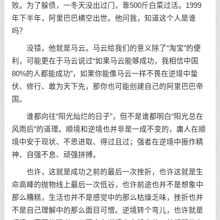
败。为了躲债，一冬天没出过门，靠500斤白菜过活。1999
年下半年，阿里巴巴横空出世。他问我，知道这个人是谁
吗？
没错，他就是马云。马云给我们的意义除了“淘宝”的便
利，可能更在于马云说过“如果马云能够成功，我相信中国
80%的人都能成功”，如果你能像马云一样不畏在逆境中蛰
伏、修行、敢为天下先，那你也可能创建自己的阿里巴巴帝
国。
谁都向往“阳光灿烂的日子”，但不是谁都明白“阳光总在
风雨后”的道理。顺境和逆境也并非是一成不变的，庸人在顺
境中安于现状、不思进取、得过且过；强者在逆境中振作精
神、自强不息、顽强拼搏。
也许，这就是成功之前的最后一次挫折，也许这就是生
命高峰的抛物线上最后一次低谷，也许前途也并不是想象中
那么糟糕，生活也并不是感觉中的那么枯燥乏味，挫折也并
不是自己理解中的那么面目可憎。逆境转个弯儿，也许就是