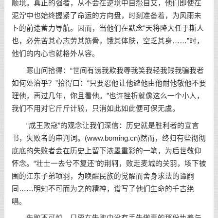
顺境。真正的强者，从不会在逆境中自怨自艾，他们即使在
泥泞中也始终握紧了命运的方向盘，时刻准备着，为风雨未
卜的前途蓄力导航。因而，当他们在默念“天将降大任于斯人
也，必先苦其心志劳其筋骨，饿其体肤，空乏其身……”时，
他们的内心也就格外从容。
寒山问拾得：“世间有谤我欺我辱我笑我轻我贱我骗我者
如何处治乎？”拾得曰：“只要忍他让他避他由他耐他敬他不要
理他，再过几年，你且看他。”也许挫折就像这么一个小人，
我们不用对它斤斤计较，只消如此如此便可保无虞。
“成王败寇”的观念让我们深信：历史就是胜利者的宣言
书，失败者的审判词。(www.boming.cn)然而，终归有些彻彻
底底的失败者会在历史上留下浓墨重彩的一笔，为后世敬仰
怀念。“壮士一去兮不复还”的荆轲，败走麦城的关羽，垓下被
围的江东子弟项羽，为唤醒民族的觉醒而舍身求法的谭嗣
同……明知不可而为之的精神，谱写了他们生命的千古绝
唱。