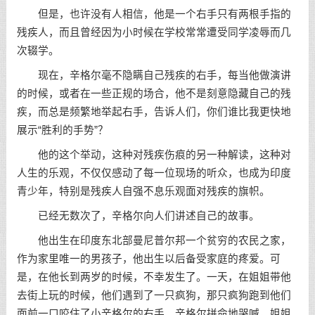
但是，也许没有人相信，他是一个右手只有两根手指的
残疾人，而且曾经因为小时候在学校常常遭受同学凌辱而几
次辍学。
现在，辛格尔毫不隐瞒自己残疾的右手，每当他做演讲
的时候，或者在一些正规的场合，他不是刻意隐藏自己的残
疾，而总是频繁地举起右手，告诉人们，你们谁比我更快地
展示“胜利的手势”？
他的这个举动，这种对残疾伤痕的另一种解读，这种对
人生的乐观，不仅仅感动了每一位现场的听众，也成为印度
青少年，特别是残疾人自强不息乐观面对残疾的旗帜。
已经无数次了，辛格尔向人们讲述自己的故事。
他出生在印度东北部曼尼普尔邦一个贫穷的农民之家，
作为家里唯一的男孩子，他出生以后备受家庭的疼爱。可
是，在他长到两岁的时候，不幸发生了。一天，在姐姐带他
去街上玩的时候，他们遇到了一只疯狗，那只疯狗跑到他们
面前一口咬住了小辛格尔的右手。辛格尔拼命地哭喊，姐姐