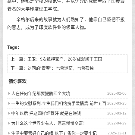
高中，他都是全校的模范生，并以优异的成绩考取了印度最
着名的大学印度理工学院。
辛格尔后来的故事就为人们熟知了，他靠自己坚韧不拔
的意志，成为了印度软件业的领军人物。
Tags：
上一篇：
王卫：9次抵押家产，26岁成就顺丰王国
下一篇：
刘同的“青春”：也曾迷茫，也曾孤独
猜你喜欢
人在任何年纪都要提防四个大坑
2025-02-06
一生的安慰系列:今生我们相约携手爱情篇:前世五百
2023-03-25
次的回眸才换来今生的相遇
中年以后 把这四样经营好 就是在赚钱
2023-03-12
为什么这个世界少有人，愿意慢慢变富！
2022-04-29
生活中要管好自己的嘴,以下五条你一定要牢记
2025-12-11