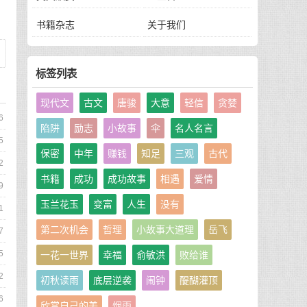
书籍杂志
关于我们
标签列表
现代文
古文
唐骏
大意
轻信
贪婪
6
陷阱
励志
小故事
伞
名人名言
5
保密
中年
赚钱
知足
三观
古代
2
书籍
成功
成功故事
相遇
爱情
9
玉兰花玉
变富
人生
没有
1
第二次机会
哲理
小故事大道理
岳飞
7
5
一花一世界
幸福
俞敏洪
败给谁
2
初秋读雨
底层逆袭
闹钟
醍醐灌顶
6
欣赏自己的美
烟雨