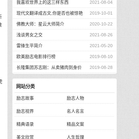
我喜欢世界上的这三样东西
2021-08-04
现代文翻译成古文,你是否也被惊艳
2019-10-01
所
到了
佛教大师：星云大师简介
2020-10-22
做
浅谈男女之交
2021-08-26
雷锋生平简介
2021-05-20
欧美励志电影排行榜
2019-08-10
长隆集团苏志刚：从卖猪肉到身价
2019-08-28
130亿，他的秘诀是？
虎
网站分类
励志故事
励志人物
励志视界
名人名言
精典语录
精品文案
美文欣赏
人生哲理