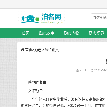
首页
励志故事
励志人物
励志视界
首页
>
励志人物
/ 正文
admin
2021-04-
善“挪”者赢
文/蒋骁飞
一个年轻人研究生毕业后，没有选择去高薪的银行工
稀罕研究生，给的待遇很低，800块钱一个月，住在