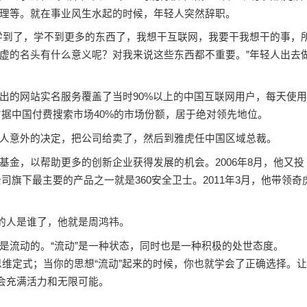
理等。就在事业风生水起的时候，年轻人突然辞职。
到了，学不到更多的东西了，我想干互联网，我要干我想干的事，
虚的名头有什么意义呢？对我来说这些东西都不重要。”年轻人出去
的网站实名服务覆盖了当时90%以上的中国互联网用户，每天使用
，占据中国付费搜索市场40%的市场份额，居于绝对领先地位。
意外的决定，把公司给卖了，然后到雅虎任中国区域总裁。
，以帮助更多的创新企业获得发展的机会。2006年8月，他又投
公司旗下最主要的产品之一就是360安全卫士。2011年3月，他带领奇
的人是谁了，他就是周鸿祎。
流动的。“流动”是一种状态，同时也是一种积极的处世态度。
就避免了思维定式；当你的思想“流动”起来的时候，你也就学会了正确选择。让
才会充满活力和无限可能。