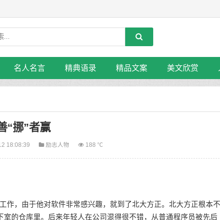
名人名言
精典语录
精品文案
美文欣赏
善“挪”者赢
12 18:08:39
励志人物
188 ℃
作，由于他对软件非常感兴趣，就到了北大方正。北大方正根本
地下室的仓库里。后来年轻人在公司混得很不错，从普通程序员被先后