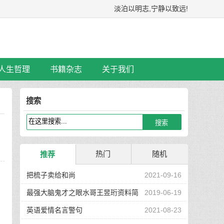
淡泊以明志,宁静以致远!
人生哲理
书籍杂志
关于我们
搜索
热门
随机
推荐
把梳子卖给和尚
2021-09-16
最强大脑鬼才之眼水哥王昱珩资料简
2019-06-19
不
介
英语爱情名言警句
2021-08-23