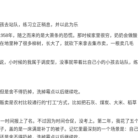
孩去站队，练习立正稍息，并以此为乐
958年，随之而来的是大萧条的恐慌。那时候家里很穷，奶奶会做酸
在地里种了很多柳树，长大了，就砍下来拿去集市卖，一根卖几毛
说，小时候的我属于调皮型，没事就带着比自己小的小孩去站队，练
但是舍不得扔掉，洗掉霉点以后继续吃。
卖是农村比较通行的“打工”方式，比如把石灰、煤炭、大米、稻草
一时间报上了名。不过因为时间仓促，没考上。第二年，我花了五
子，盖的是一床满是补丁的被子。记忆里最深刻的一个场景是：自
还是舍不得扔掉，洗掉霉点以后继续吃。