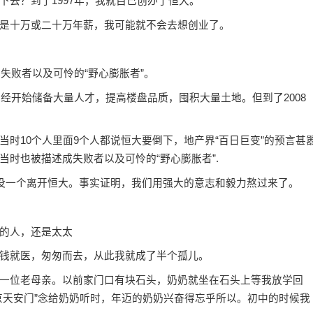
去？到了1997年，我就自己创办了恒大。
十万或二十万年薪，我可能就不会去想创业了。
失败者以及可怜的“野心膨胀者”。
经开始储备大量人才，提高楼盘品质，囤积大量土地。但到了2008
10个人里面9个人都说恒大要倒下，地产界“百日巨变”的预言甚
时也被描述成失败者以及可怜的“野心膨胀者”.
没一个离开恒大。事实证明，我们用强大的意志和毅力熬过来了。
的人，还是太太
钱就医，匆匆而去，从此我就成了半个孤儿。
位老母亲。以前家门口有块石头，奶奶就坐在石头上等我放学回
京天安门”念给奶奶听时，年迈的奶奶兴奋得忘乎所以。初中的时候我