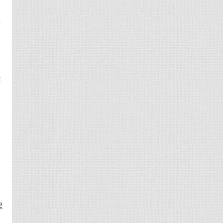
就
吵
有
心
个
是