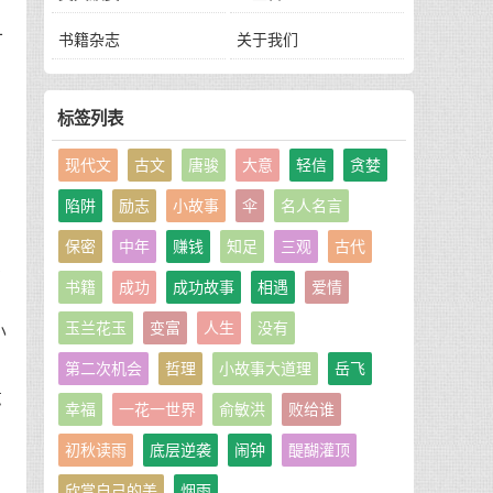
一
书籍杂志
关于我们
十
标签列表
现代文
古文
唐骏
大意
轻信
贪婪
陷阱
励志
小故事
伞
名人名言
。
保密
中年
赚钱
知足
三观
古代
很
书籍
成功
成功故事
相遇
爱情
玉兰花玉
变富
人生
没有
小
第二次机会
哲理
小故事大道理
岳飞
志
幸福
一花一世界
俞敏洪
败给谁
初秋读雨
底层逆袭
闹钟
醍醐灌顶
欣赏自己的美
烟雨