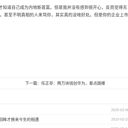
我才知道自己成为内地新首富。但是我并没有感到很开心，反而觉得无
，甚至不明真相的人来骂你，其实真的没啥好处。但是你的企业上
下一篇：
任正非：两万块钱创华为，差点跳楼
2025-02-0
的回眸才换来今生的相遇
2023-03-2