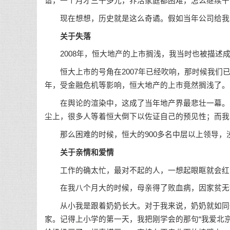
谱，一个月才三千多元，养活家庭都困难，怎么继续干下
现在想想，历史就是这么奇谲。假如当年公司给我是
关于失落
2008年，恒大地产的上市搁浅，我当时也被描述成
恒大上市的号角在2007年已经吹响，那时候我们已
年，受金融危机等影响，恒大地产的上市竟然搁浅了。
在舆论的渲染中，这成了当年地产界最悲壮一幕。当时
尘上，很多人等着恒大倒下以佐证自己的预见性；而我当
那么困难的时候，恒大的900多名中层以上领导，
关于亲情和爱情
工作的确太忙，最对不起的人，一想起眼眶就会红
在我八个月大的时候，母亲得了败血病，因家贫无
从小我是跟着奶奶长大。对于我来说，奶奶就如同一
家。记得上小学的第一天，我把刚学会的那句“我爱北