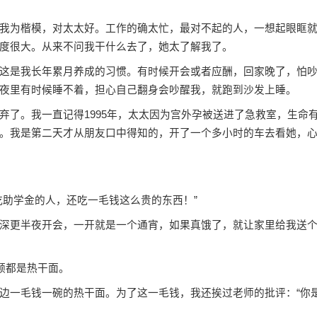
为楷模，对太太好。工作的确太忙，最对不起的人，一想起眼眶
度很大。从来不问我干什么去了，她太了解我了。
是我长年累月养成的习惯。有时候开会或者应酬，回家晚了，怕
夜里有时候睡不着，担心自己翻身会吵醒我，就跑到沙发上睡。
。我一直记得1995年，太太因为宫外孕被送进了急救室，生命
。我是第二天才从朋友口中得知的，开了一个多小时的车去看她，
助学金的人，还吃一毛钱这么贵的东西！”
更半夜开会，一开就是一个通宵，如果真饿了，就让家里给我送
顿都是热干面。
一毛钱一碗的热干面。为了这一毛钱，我还挨过老师的批评：“你