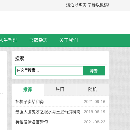
淡泊以明志,宁静以致远!
人生哲理
书籍杂志
关于我们
搜索
热门
随机
推荐
把梳子卖给和尚
2021-09-16
最强大脑鬼才之眼水哥王昱珩资料简
2019-06-19
介
英语爱情名言警句
2021-08-23
会