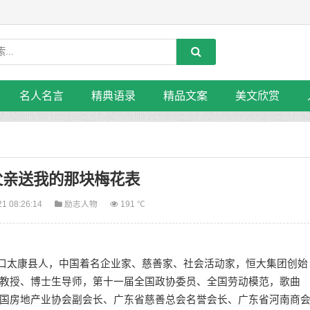
名人名言
精典语录
精品文案
美文欣赏
父亲送我的那块梅花表
21 08:26:14
励志人物
191 ℃
周口太康县人，中国着名企业家、慈善家、社会活动家，恒大集团创始
教授、博士生导师，第十一届全国政协委员、全国劳动模范，歌曲
国房地产业协会副会长、广东省慈善总会名誉会长、广东省河南商