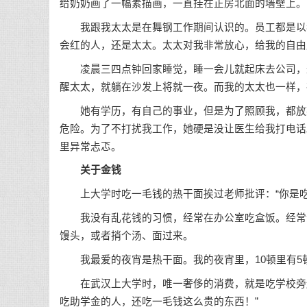
给奶奶画了一幅素描画，一直挂在正房北面的墙壁上。
我跟我太太是在舞钢工作期间认识的。员工都是以我
会红的人，还是太太。太太对我非常放心，给我的自由
凌晨三四点钟回家睡觉，睡一会儿就起床去公司，这
醒太太，就躺在沙发上将就一夜。而我的太太也一样，
她有学历，有自己的事业，但是为了照顾我，都放弃了
危险。为了不打扰我工作，她硬是没让医生给我打电话
里异常忐忑。
关于金钱
上大学时吃一毛钱的热干面挨过老师批评：“你是吃
我没有乱花钱的习惯，经常在办公室吃盒饭。经常深
馒头，或者捎个汤、面过来。
我最爱的夜宵是热干面。我的夜宵里，10顿里有5
在武汉上大学时，唯一奢侈的消费，就是吃学校旁边
吃助学金的人，还吃一毛钱这么贵的东西！”