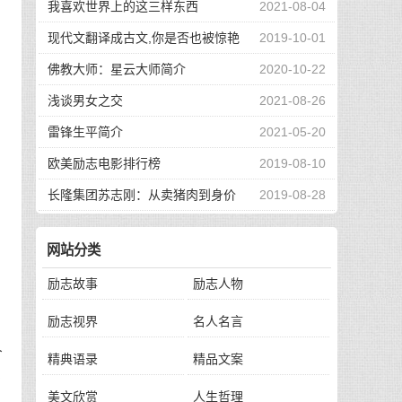
我喜欢世界上的这三样东西
2021-08-04
现代文翻译成古文,你是否也被惊艳
2019-10-01
到了
佛教大师：星云大师简介
2020-10-22
浅谈男女之交
2021-08-26
雷锋生平简介
2021-05-20
欧美励志电影排行榜
2019-08-10
长隆集团苏志刚：从卖猪肉到身价
2019-08-28
130亿，他的秘诀是？
网站分类
励志故事
励志人物
励志视界
名人名言
个
精典语录
精品文案
己
美文欣赏
人生哲理