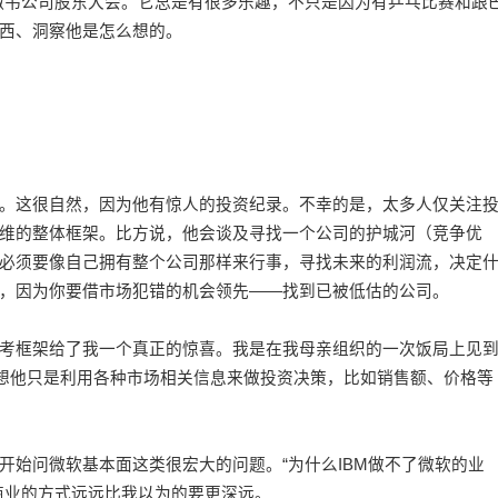
韦公司股东大会。它总是有很多乐趣，不只是因为有乒乓比赛和跟
西、洞察他是怎么想的。
这很自然，因为他有惊人的投资纪录。不幸的是，太多人仅关注
维的整体框架。比方说，他会谈及寻找一个公司的护城河（竞争优
必须要像自己拥有整个公司那样来行事，寻找未来的利润流，决定
，因为你要借市场犯错的机会领先——找到已被低估的公司。
框架给了我一个真正的惊喜。我是在我母亲组织的一次饭局上见
我想他只是利用各种市场相关信息来做投资决策，比如销售额、价格等
问微软基本面这类很宏大的问题。“为什么IBM做不了微软的业
商业的方式远远比我以为的要更深远。