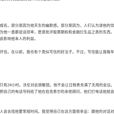
名。部分是因为他天生的幽默感。部分是因为，人们认为读他的
为他一直都说话坦率，愿意批评股票期权和金融衍生品之类的东西
会影响他本人的利益。
信。在以前，我也有个类似写信的好法子。不过，写信能让我每
有24小时。沃伦对此很敏锐。他不会让日程表充满了无用的会议
把自己的电话号码给了他在伯克希尔的亲密顾问，他们打电话他就
会去找他要常规时间。我觉得自己在这方面很幸运：跟他的对话