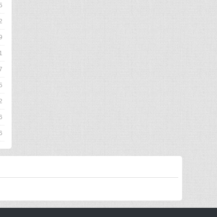
5
2
9
1
7
5
2
6
6