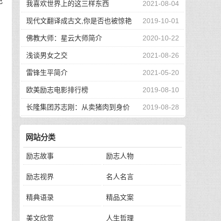
巴
我喜欢世界上的这三样东西
2021-08-04
现代文翻译成古文,你是否也被惊艳
2019-10-01
到了
佛教大师：星云大师简介
2020-10-22
浅谈男女之交
2021-08-26
雷锋生平简介
2021-05-20
欧美励志电影排行榜
2019-08-10
投
长隆集团苏志刚：从卖猪肉到身价
2019-08-28
什
130亿，他的秘诀是？
网站分类
到
励志故事
励志人物
励志视界
名人名言
精典语录
精品文案
美文欣赏
人生哲理