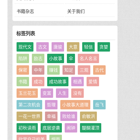
书籍杂志
关于我们
信
标签列表
。
现代文
古文
唐骏
大意
轻信
贪婪
陷阱
励志
小故事
伞
名人名言
年
保密
中年
赚钱
知足
三观
古代
书籍
成功
成功故事
相遇
爱情
玉兰花玉
变富
人生
没有
。
第二次机会
哲理
小故事大道理
岳飞
会
一花一世界
幸福
败给谁
俞敏洪
初秋读雨
底层逆袭
闹钟
醍醐灌顶
对
欣赏自己的美
烟雨