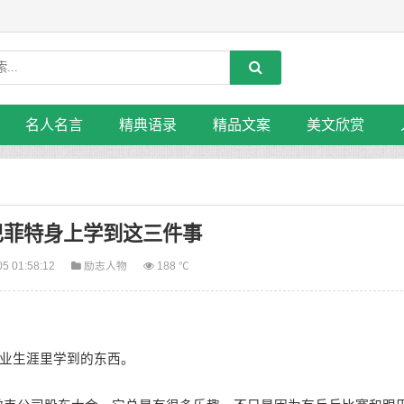
名人名言
精典语录
精品文案
美文欣赏
巴菲特身上学到这三件事
05 01:58:12
励志人物
188 ℃
业生涯里学到的东西。