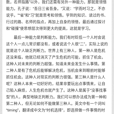
数，名师指路”以外，我们还需有另外一种能力，那就是领悟
能力。孔子说：“吾日三省吾身。”又说：“学而时习之，不亦
说乎。”“省”和“习”就是思考和领悟。学到的知识、读过的书、
行过的路、名师的指点，再加上自身的领悟，最后通过探讨
和“碰撞”使思想层次得到更大的提高，这就是学习。
最后一种能力是判断能力。我们有时贬低一个人时会说
这个人一点儿常识都没有，或者说这个人很“二”，实际上说的
就是这个人缺乏判断力。世界上有三种人，第一种人是危机
还没来临，他就已经消灭了产生危机的可能，抓住了机会。
这种人对未来的判断力超强，知道未来会发生什么事情。第
二种人是有了危机后能够解决危机，当机会来到眼前时能够
抓住机会。这种人对现实的判断力很强。第三种人是什么人
呢？这种人本来一切好好的，结果非要玩出点事情来，让自
己陷入麻烦，人生危机也就产生了。这种人是属于“没事找事
型”的人，典型地缺乏判断力。我们可以想办法成为第一种和
第二种人，但无论如何不能做第三种人。英文中有一个词叫
“timing”，翻译成中文为“时机选择”，即选择做一件事情的时