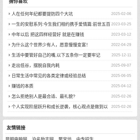
猜你喜欢
人在任何年纪都要提防四个大坑
2025-02-06
一生的安慰系列:今生我们相约携手爱情篇:前世五百
2023-03-25
次的回眸才换来今生的相遇
中年以后 把这四样经营好 就是在赚钱
2023-03-12
为什么这个世界少有人，愿意慢慢变富！
2022-04-29
生活中要管好自己的嘴,以下五条你一定要牢记
2025-12-11
走出低谷，摆脱自我内耗
2025-09-07
日常生活中常见的各类定律或经验总结
2025-06-05
赚钱的本质
2025-04-12
怎么拒绝别人是最合适、最礼貌?
2025-02-26
个人实现阶层跃升和成长逆袭，核心观点是做到以
2025-02-26
下八件事
友情链接
昆明电脑网
泊名励志网
聚宝坊
中专招生