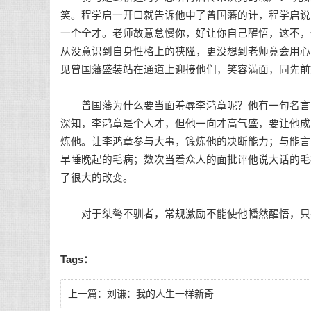
笑。程学启一开口就告诉他中了曾国藩的计，程学启说
一个全才。老师故意怠慢你，好让你自己醒悟，这不，
从没意识到自身性格上的狭隘，更没想到老师竟会用心
见曾国藩盛装站在通道上迎接他们，笑容满面，同先前
曾国藩为什么要当面羞辱李鸿章呢？他有一句名言：
深知，李鸿章是个人才，但他一向才高气盛，要让他成
炼他。让李鸿章参与大事，锻炼他的决断能力；与能言
早睡晚起的毛病；数次当着众人的面批评他说大话的毛
了很大的改变。
对于桀骜不驯者，常规激励不能使他幡然醒悟，只
Tags：
上一篇：
刘谦：我的人生一样新奇