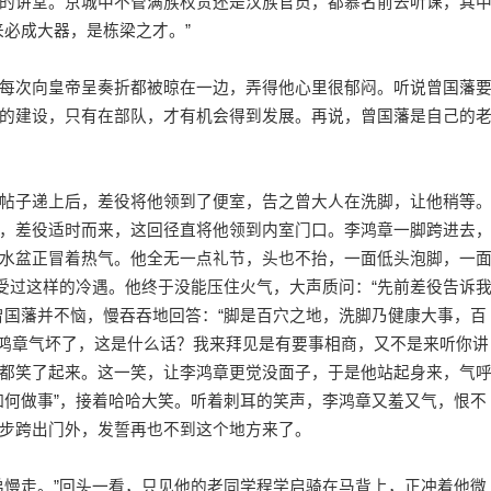
讲堂。京城中不管满族权贵还是汉族官员，都慕名前去听课，其
来必成大器，是栋梁之才。”
次向皇帝呈奏折都被晾在一边，弄得他心里很郁闷。听说曾国藩
的建设，只有在部队，才有机会得到发展。再说，曾国藩是自己的
子递上后，差役将他领到了便室，告之曾大人在洗脚，让他稍等
，差役适时而来，这回径直将他领到内室门口。李鸿章一脚跨进去
水盆正冒着热气。他全无一点礼节，头也不抬，一面低头泡脚，一
没受过这样的冷遇。他终于没能压住火气，大声质问：“先前差役告诉
曾国藩并不恼，慢吞吞地回答：“脚是百穴之地，洗脚乃健康大事，百
鸿章气坏了，这是什么话？我来拜见是有要事相商，又不是来听你讲
都笑了起来。这一笑，让李鸿章更觉没面子，于是他站起身来，气
如何做事”，接着哈哈大笑。听着刺耳的笑声，李鸿章又羞又气，恨不
步跨出门外，发誓再也不到这个地方来了。
慢走。”回头一看，只见他的老同学程学启骑在马背上，正冲着他微