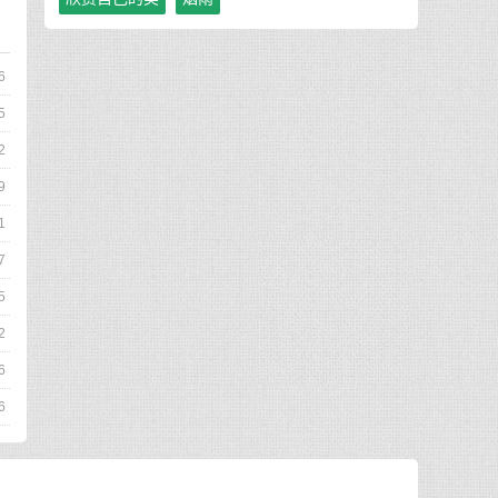
6
5
2
9
1
7
5
2
6
6