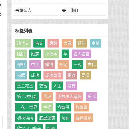
是
书籍杂志
关于我们
己
只
标签列表
现代文
古文
唐骏
大意
轻信
贪婪
藩
磨
陷阱
励志
小故事
伞
名人名言
掉
保密
中年
赚钱
知足
三观
古代
有
书籍
成功
成功故事
相遇
爱情
玉兰花玉
变富
人生
没有
第二次机会
哲理
小故事大道理
岳飞
一花一世界
幸福
俞敏洪
败给谁
初秋读雨
底层逆袭
闹钟
醍醐灌顶
欣赏自己的美
烟雨