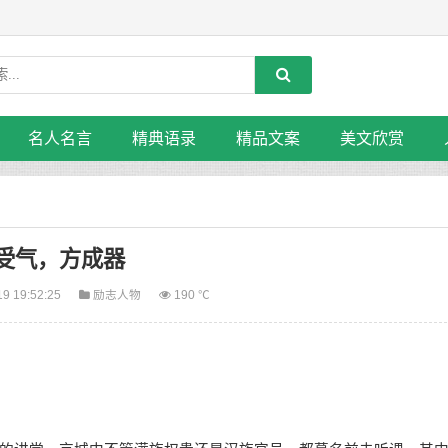
名人名言
精典语录
精品文案
美文欣赏
受气，方成器
19 19:52:25
励志人物
190 ℃