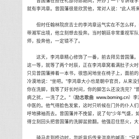
曾国藩在担任礼部侍郎期间，开办了一个专讲理学的
就有李鸿章。曾国藩很是欣赏他，常对人说：“此人将
但时任翰林院庶吉士的李鸿章运气实在不怎么样，每
带湘军出境，他立刻想去投奔。当时朝廷非常重视军队
师，投奔他，一定错不了。
这天，李鸿章精心修饰了一番，前去拜见曾国藩。帖
这一等，就等了两个时辰，正在李鸿章窝着满肚子火时
只见曾国藩捧着一本书，很悠闲地坐在椅子上，面前的
冷漠地说：“坐吧。”李鸿章大小也是朝中官员，从来
你在洗脚，我等了好长时间，你的脚怎么还没洗完？”
病之扰，一洗了之。”（
励志歌曲
www.boming.cn
）李
中医的。他气得脸色发紫，这时只听候在门外的仆人们
呼地拂袖而去。曾国藩并不挽留，说了句“少年气盛，
得立刻回头把曾国藩的洗脚盆掀翻。他强忍住怒火，大
骑马走到桥边时，忽听背后传来洪亮的喊声：“兄弟