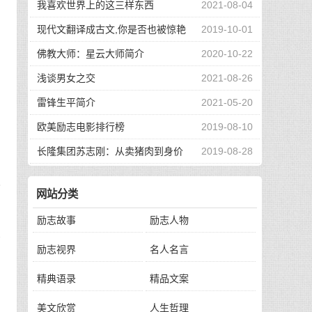
中
我喜欢世界上的这三样东西
2021-08-04
现代文翻译成古文,你是否也被惊艳
2019-10-01
到了
佛教大师：星云大师简介
2020-10-22
要
老
浅谈男女之交
2021-08-26
雷锋生平简介
2021-05-20
欧美励志电影排行榜
2019-08-10
。
，
长隆集团苏志刚：从卖猪肉到身价
2019-08-28
面
130亿，他的秘诀是？
我
网站分类
励志故事
励志人物
呼
励志视界
名人名言
精典语录
精品文案
美文欣赏
人生哲理