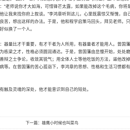
：“老师说你才大如海，可惜锋芒太露，如果能改掉这个毛病，你将
他让我来找你府上叙谈。”李鸿章听到这儿，心里既震惊又惭愧，自
良苦，想出这样的办法。于是，他和程学启策马回头，拜见老师。
好似换了一个人。
器量比才干重要，有才干者为人所用，有器量者才能用人。曾国
为栋梁之才，性格必须圆润通达。于是，曾国藩由怠慢开始，处处
善辩之士争论，收敛其锐气；用全体人士等他吃饭的方法，逼他改
病等。在曾国藩的苦心孤诣下，李鸿章的思想、性格和生活习惯都
有触及灵魂的深处，他才能意识到自己的短处。
下一篇：
雄鹰小时候也叫菜鸟