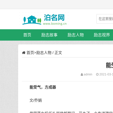
首页
励志故事
励志人物
励志视界
首页
>
励志人物
/ 正文
能
admin
2021-03-
能受气，方成器
文/乔娟