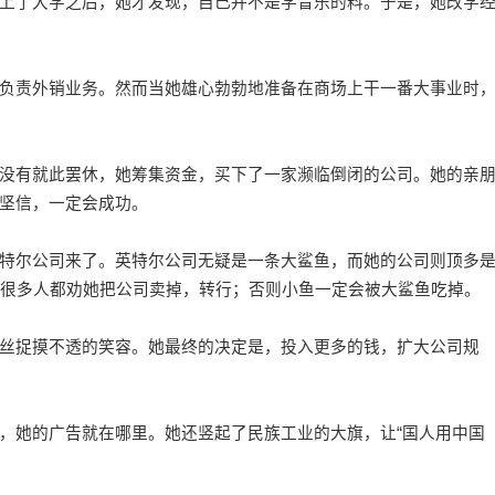
了大学之后，她才发现，自己并不是学音乐的料。于是，她改学
责外销业务。然而当她雄心勃勃地准备在商场上干一番大事业时
有就此罢休，她筹集资金，买下了一家濒临倒闭的公司。她的亲
坚信，一定会成功。
尔公司来了。英特尔公司无疑是一条大鲨鱼，而她的公司则顶多
，很多人都劝她把公司卖掉，转行；否则小鱼一定会被大鲨鱼吃掉。
捉摸不透的笑容。她最终的决定是，投入更多的钱，扩大公司规
她的广告就在哪里。她还竖起了民族工业的大旗，让“国人用中国