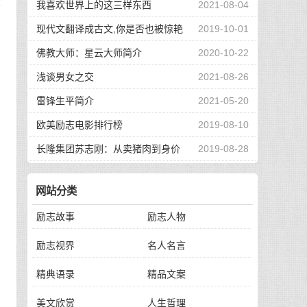
经
我喜欢世界上的这三样东西
2021-08-04
现代文翻译成古文,你是否也被惊艳
2019-10-01
到了
佛教大师：星云大师简介
2020-10-22
，
浅谈男女之交
2021-08-26
雷锋生平简介
2021-05-20
朋
欧美励志电影排行榜
2019-08-10
长隆集团苏志刚：从卖猪肉到身价
2019-08-28
是
130亿，他的秘诀是？
网站分类
励志故事
励志人物
励志视界
名人名言
精典语录
精品文案
美文欣赏
人生哲理