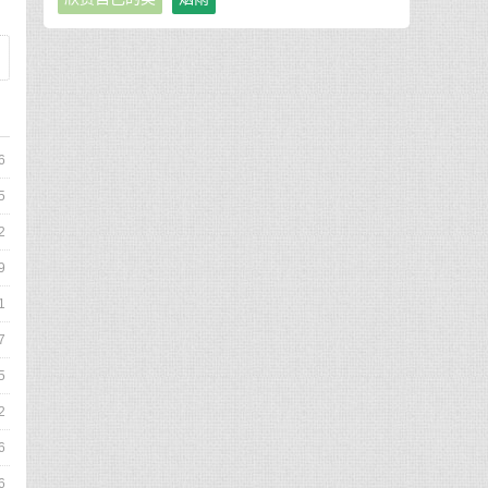
6
5
2
9
1
7
5
2
6
6