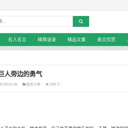
名人名言
精典语录
精品文案
美文欣赏
巨人旁边的勇气
30 00:41:40
励志人物
189 ℃