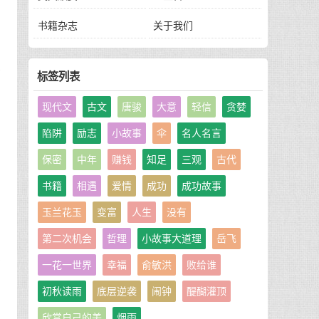
书籍杂志
关于我们
公
标签列表
现代文
古文
唐骏
大意
轻信
贪婪
陷阱
励志
小故事
伞
名人名言
保密
中年
赚钱
知足
三观
古代
书籍
相遇
爱情
成功
成功故事
玉兰花玉
变富
人生
没有
第二次机会
哲理
小故事大道理
岳飞
从
一花一世界
幸福
俞敏洪
败给谁
初秋读雨
底层逆袭
闹钟
醍醐灌顶
欣赏自己的美
烟雨