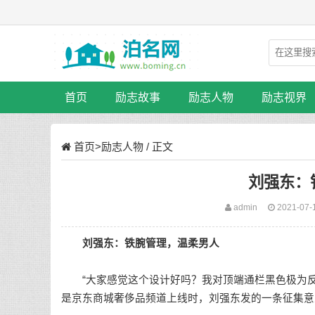
首页
励志故事
励志人物
励志视界
首页
>
励志人物
/ 正文
刘强东：
admin
2021-07-
刘强东：铁腕管理，温柔男人
“大家感觉这个设计好吗？我对顶端通栏黑色极为反感
是京东商城奢侈品频道上线时，刘强东发的一条征集意