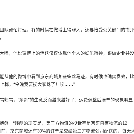
队帮忙打理，有的时候在微博上得罪人，还要接受公关部门的“批
惯。
嘴，他说微博上的活跃仅仅体现他个人的娱乐精神，跟做企业并
从他的微博中看到京东商城某些蛛丝马迹，有时候也确实奏效，
上称，“今晚我要挨大家骂了！唉……”
归骂，“东哥”的生意反而越来越好了：运费调整后凑单的现象明显
怨。“残酷的现实是，第三方物流的投诉率是京东自有物流的12
目前，京东商城还有30%的订单是交给第三方物流公司配送的，每天