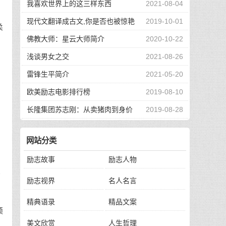
我喜欢世界上的这三样东西
2021-08-04
广
现代文翻译成古文,你是否也被惊艳
2019-10-01
柔
到了
佛教大师：星云大师简介
2020-10-22
浅谈男女之交
2021-08-26
管
雷锋生平简介
2021-05-20
欧美励志电影排行榜
2019-08-10
长隆集团苏志刚：从卖猪肉到身价
2019-08-28
130亿，他的秘诀是？
。
网站分类
励志故事
励志人物
他
励志视界
名人名言
精典语录
精品文案
颇
美文欣赏
人生哲理