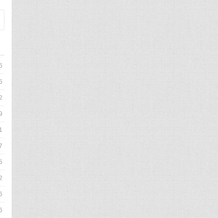
6
5
2
9
1
7
5
2
6
6