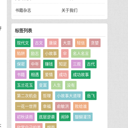
书籍杂志
关于我们
评
标签列表
现代文
古文
唐骏
大意
轻信
贪婪
没
陷阱
励志
小故事
伞
名人名言
保密
中年
赚钱
知足
三观
古代
比
书籍
相遇
爱情
成功
成功故事
玉兰花玉
变富
人生
没有
第二次机会
哲理
小故事大道理
岳飞
一花一世界
幸福
俞敏洪
败给谁
初秋读雨
底层逆袭
闹钟
醍醐灌顶
大
欣赏自己的美
烟雨