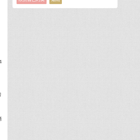
资
4
的
商