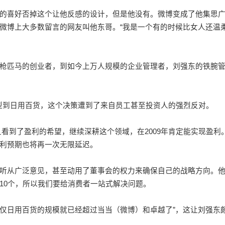
喜好否掉这个让他反感的设计，但是他没有。微博变成了他集思
微博上大多数留言的网友叫他东哥。“我是一个有的时候比女人还温
匹马的创业者，到如今上万人规模的企业管理者，刘强东的铁腕
型到日用百货，这个决策遭到了来自员工甚至投资人的强烈反对。
到了盈利的希望，继续深耕这个领域，在2009年肯定能实现盈利
利预期也将再一次无限延迟。
从广泛意见，甚至动用了董事会的权力来确保自己的战略方向。
10个，所以我们要给消费者一站式解决问题。
仅日用百货的规模就已经超过当当（微博）和卓越了”，这让刘强东