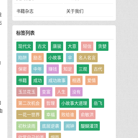
书籍杂志
关于我们
重
出
标签列表
现代文
古文
唐骏
大意
轻信
贪婪
陷阱
励志
小故事
伞
名人名言
的
保密
中年
赚钱
知足
三观
古代
显
苦
书籍
成功
成功故事
相遇
爱情
玉兰花玉
变富
人生
没有
和
第二次机会
哲理
小故事大道理
岳飞
由
一花一世界
幸福
败给谁
俞敏洪
初秋读雨
底层逆袭
闹钟
醍醐灌顶
欣赏自己的美
烟雨