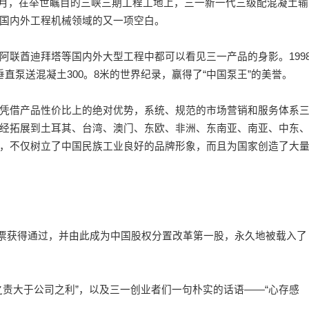
3年9月，在举世瞩目的三峡三期工程工地上，三一新一代三级配混凝土输
国内外工程机械领域的又一项空白。
酋迪拜塔等国内外大型工程中都可以看见三一产品的身影。199
直泵送混凝土300。8米的世界纪录，赢得了“中国泵王”的美誉。
借产品性价比上的绝对优势，系统、规范的市场营销和服务体系
经拓展到土耳其、台湾、澳门、东欧、非洲、东南亚、南亚、中东
，不仅树立了中国民族工业良好的品牌形象，而且为国家创造了大
高票获得通过，并由此成为中国股权分置改革第一股，永久地被载入了
大于公司之利”，以及三一创业者们一句朴实的话语——“心存感