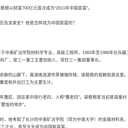
根以财富700亿元首次成为“2011年中国首富”。
历及发家史？他是怎样成为中国首富的？
于中南矿冶学院材料学专业，高级工程师，1983年至1986年在兵器
材料厂，是三一重工主要创始人，现任三一集团董事长。
脉的山脚下，属湖南涟源市茅塘镇所辖，梁稳根的祖籍就是这里
薯类和外出打工为主要生计。
篾匠，因在家中排行老四，人称“篾老四”。梁稳根家当初是道童村
要饭的地步”。
，他考取了长沙的中南矿冶学院（现为中南大学）的金属材料系
一重工企业，直至今天成为中国新首富。