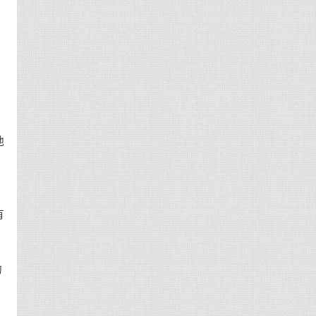
母
他
的
有
的