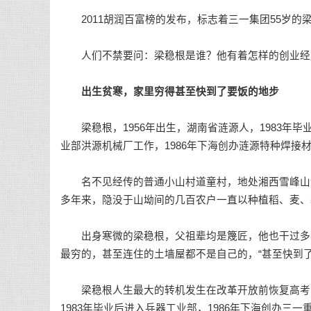
2011胡润百富榜的发布，标志着三一集团55岁的梁稳
人们不禁要问：梁稳根是谁？他有着怎样的创业经
出生贫寒，家里穷得甚至快到了要饭的地步
梁稳根，1956年出生，湖南省涟源人，1983年毕业
业部洪源机械厂工作，1986年下海创办涟源特种焊接
名不见经传的普通小山村道童村，地处湘西雪峰山余
多年来，隐没于山坳间的几百农户一直以种植稻、麦、
出身寒微的梁稳根，父祖辈均是篾匠，他也干过多年
最穷的，甚至连住的土墙屋都不是自己的，“甚至快到了
梁稳根人生最大的转机发生在改革开放前恢复高考时
1983年毕业后进入兵器工业部，1986年下海创办三