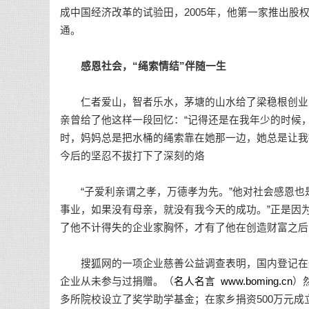
成中国经济改革的试验田，2005年，他第一家推出
通。
感恩社会，“绳索情结”伴随一生
仁者爱山，智者乐水，茅塘的山水给了梁稳根创业时
亲曾给了他这样一段回忆：“记得还是在我年少的时候
时，妈妈总是把水桶的绳索靠在她那一边，她总是让我
今后的坚忍不拔打下了深刻的烙
“子爱利亲谓之孝，万德孝为先。”他对社会感恩也是
事业，如果没有母亲，就没有我今天的成功。”正是因
了他不计得失的企业家胸怀，才有了他在创造财富之后
搜狐网的一项企业慈善公益调查表明，国内登记在册的
企业从未参与过捐赠。（
名人名言
www.boming.cn
）
多所院校设立了奖学助学基金；在家乡捐资500万元成