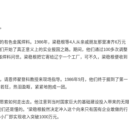
。
色金属焊料。1986年，梁稳根等4人从亲戚朋友那里凑齐6万元
们开始了真正意义上的实业报国之路。期间，他们通过100多次调整
铜基焊料问世。梁稳根把它寄给辽宁一个工厂，可不久，梁稳根便收到
恩师翟登科教授来现场指导。1986年9月，他们终于掘到了第一
喜若狂，热泪盈眶，紧紧地抱成一团。
索如何走出去。他注意到当时国家巨大的基础建设投入带来的无
我们还是懂的。”梁稳根毅然决定冲入这个向来只有国有企业敢做的行
小厂即实现收入突破1000万元。