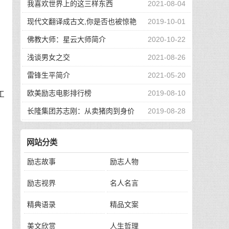
我喜欢世界上的这三样东西
2021-08-04
现代文翻译成古文,你是否也被惊艳
2019-10-01
到了
佛教大师：星云大师简介
2020-10-22
浅谈男女之交
2021-08-26
雷锋生平简介
2021-05-20
欧美励志电影排行榜
2019-08-10
工
长隆集团苏志刚：从卖猪肉到身价
2019-08-28
130亿，他的秘诀是？
。
网站分类
励志故事
励志人物
励志视界
名人名言
精典语录
精品文案
，
美文欣赏
人生哲理