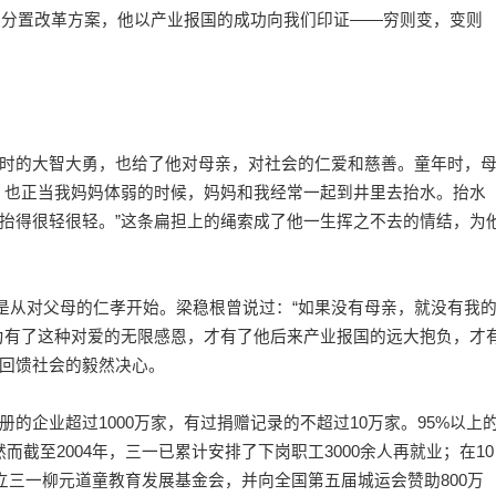
股权分置改革方案，他以产业报国的成功向我们印证——穷则变，变则
的大智大勇，也给了他对母亲，对社会的仁爱和慈善。童年时，
，也正当我妈妈体弱的时候，妈妈和我经常一起到井里去抬水。抬水
抬得很轻很轻。”这条扁担上的绳索成了他一生挥之不去的情结，为
从对父母的仁孝开始。梁稳根曾说过：“如果没有母亲，就没有我
为有了这种对爱的无限感恩，才有了他后来产业报国的远大抱负，才
回馈社会的毅然决心。
企业超过1000万家，有过捐赠记录的不超过10万家。95%以上
然而截至2004年，三一已累计安排了下岗职工3000余人再就业；在10
立三一柳元道童教育发展基金会，并向全国第五届城运会赞助800万