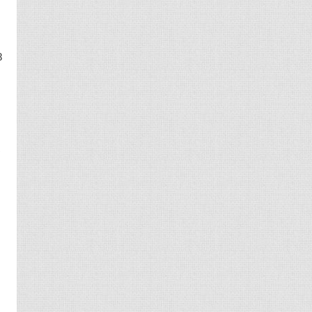
8
三
、
量