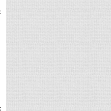
试
当
要
为
耘