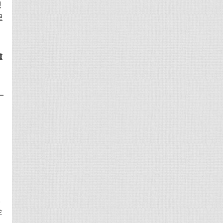
限
里
、
势
重
一
稳
造
企