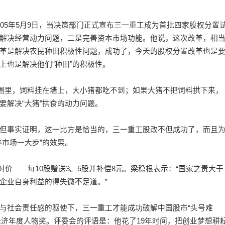
5年5月9日，当决策部门正式宣布三一重工成为首批四家股权分置
解决经营动力问题，二是完善资本市场功能。他说，这次改革，相
革是解决农民种田积极性问题，成功了，今天的股权分置改革也是
上也是解决他们“种田”的积极性。
圈里，饲料挂在墙上，大小猪都吃不到；如果大猪不把饲料拱下来，
要解决“大猪”拱食的动力问题。
事实证明，这一比方是恰当的，三一重工股改不但成功了，而且
市场一大步”的效果。
对价——每10股赠送3。5股并补偿8元。梁稳根表示：“国家之责大于
企业自身利益的得失微不足道。”
社会责任感的驱使下，三一重工才能成功破解中国股市“头号难
V经济年度人物奖。评委会的评语是：他花了19年时间，把创业梦想耕