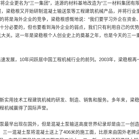
将企业更名为“三一集团”，涟源的材料基地改造为“三一材料集团有
展，梁稳根又开始研制混凝土输送泵等工程建筑机械产品，并将行业
的将是海外企业的竞争，梁稳根感慨地说：“我们要学习外企在资金
十分必要的，但也要看到海外企业的弱点，我们只有利用自己的优
元大关。这一年是梁稳根个人创业史上的奠基之年，也是今天的三一
速发展，10年间跃居中国工程机械行业的前列。2003年，梁稳根再
实用技术工程建筑机械的研发、制造、销售和服务。多年来，梁
程机械赢得了国际声誉。
最早出现在国外，但是混凝土泵输送高度世界纪录却是由三一创
场，三一混凝土泵将混凝土送上了406米的施工面，比原来由国外老牌