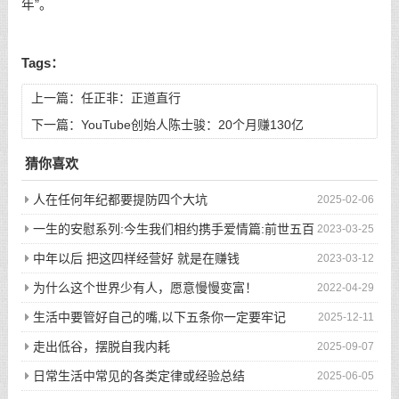
年”。
Tags：
上一篇：
任正非：正道直行
下一篇：
YouTube创始人陈士骏：20个月赚130亿
猜你喜欢
人在任何年纪都要提防四个大坑
2025-02-06
一生的安慰系列:今生我们相约携手爱情篇:前世五百
2023-03-25
次的回眸才换来今生的相遇
中年以后 把这四样经营好 就是在赚钱
2023-03-12
为什么这个世界少有人，愿意慢慢变富！
2022-04-29
生活中要管好自己的嘴,以下五条你一定要牢记
2025-12-11
走出低谷，摆脱自我内耗
2025-09-07
日常生活中常见的各类定律或经验总结
2025-06-05