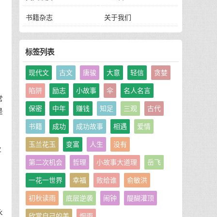
书籍杂志
关于我们
，
标签列表
现代文
古文
唐骏
大意
轻信
贪婪
陷阱
励志
小故事
伞
名人名言
常
保密
中年
赚钱
知足
三观
古代
是
书籍
成功
成功故事
相遇
爱情
玉兰花玉
变富
人生
没有
业
第二次机会
哲理
小故事大道理
岳飞
一花一世界
幸福
败给谁
俞敏洪
初秋读雨
底层逆袭
闹钟
醍醐灌顶
永
欣赏自己的美
烟雨