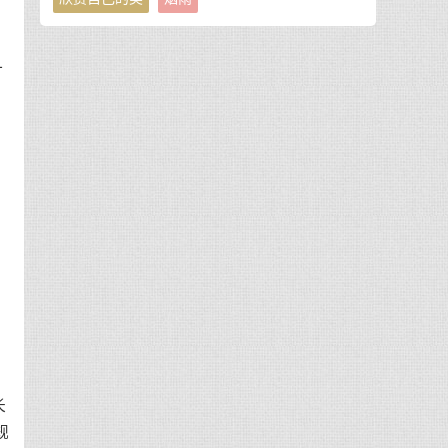
一
长
规