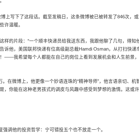
。”
微博上写下了这段话。截至发稿日，这条微博被已被转发了846次，或
些许温暖。
样的片段：“一个顺丰快递员给我送东西，我跟他聊了几句，得知
他，美国联邦快递有位高级副总裁Hamdi Osman，从打扫快递
！——我希望每个人都能在自己的岗位上看到发展机会和人生前景
万。在微博上，他更像一个妙语连珠的“精神导师”，他言语亲切、机
是，你能在这种老男孩式的调皮与风趣中感受到梦想的激情。这或
反复强调他的投资哲学：宁可错投五个也不放走一个。