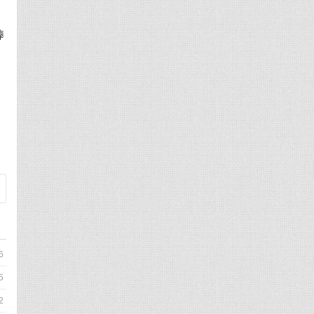
捧
被
6
5
2