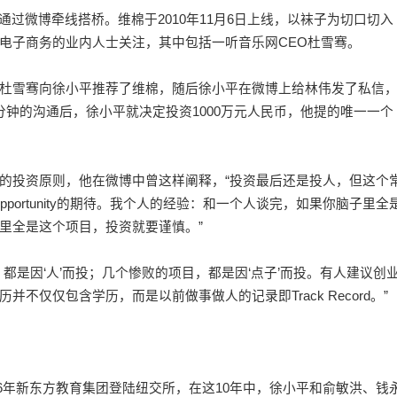
微博牵线搭桥。维棉于2010年11月6日上线，以袜子为切口切入
电子商务的业内人士关注，其中包括一听音乐网CEO杜雪骞。
雪骞向徐小平推荐了维棉，随后徐小平在微博上给林伟发了私信
分钟的沟通后，徐小平就决定投资1000万元人民币，他提的唯一一个
投资原则，他在微博中曾这样阐释，“投资最后还是投人，但这个
pportunity的期待。我个人的经验：和一个人谈完，如果你脑子里全
里全是这个项目，投资就要谨慎。”
是因‘人’而投；几个惨败的项目，都是因‘点子’而投。有人建议创
仅仅包含学历，而是以前做事做人的记录即Track Record。”
6年新东方教育集团登陆纽交所，在这10年中，徐小平和俞敏洪、钱