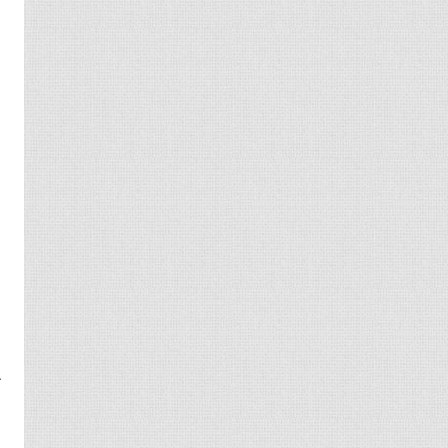
，
己
测
哪
人
人