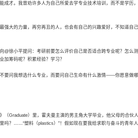
能成才。我曾劝许多人为自己所爱去学专业技术培训，而不是学历
强大的力量，再穷再丑的人，也会有自己的兴趣爱好，不知道自
@徐小平提问：考研前要怎么评价自己是否适合跨专业呢？怎么
业加筹码呢？积累经验？学习？
要问我想选什么专业，而要问自己生命有什么激情——你愿意做
Graduate）里，霍夫曼主演的男主角大学毕业，他父母的合伙
？……“塑料（plastics）”！假如现在要我给求职与奋斗的青年