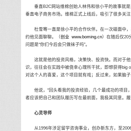
垂直B2C网站维棉创始人林伟和徐小平的故事就是通过
垂直电子商务市场。维棉正式上线后，吸引了很多关注
杜雪骞一直是徐小平的合作伙伴。在一次碰面中，杜
约他见面聊聊。（
创业
www.boming.cn
）在随后仅20
问题是“你们今后会只做袜子吗”。
这就是他的投资风格，决策快、投资快。而对于他的
识，往往会在实践中被侥幸心理所干扰，即想获得big o
对这个人的喜爱，这个项目就有戏；反过来，如果脑子
他说，“回头看我的投资经验，几个最成功的项目，都
者应该把自己和团队履历写在最前面，我极其同意。履历并不
心灵导师
从1996年涉足留学咨询事业，创办新东方，至200