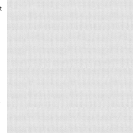
做
后
吃