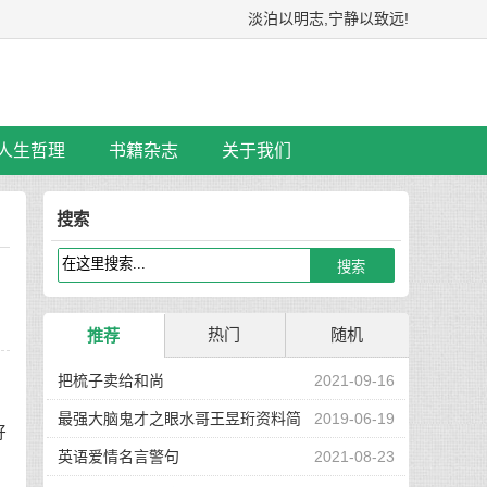
淡泊以明志,宁静以致远!
人生哲理
书籍杂志
关于我们
搜索
热门
随机
推荐
把梳子卖给和尚
2021-09-16
最强大脑鬼才之眼水哥王昱珩资料简
2019-06-19
好
介
英语爱情名言警句
2021-08-23
自