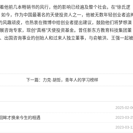
他前几本畅销书的风行，他的影响已经遍及整个社会。在“徐氏逻
。如今，作为中国最著名的天使投资人之一，他被无数年轻创业者追
式的风趣顽皮，也热衷在微博中给创业者提出建议，鼓励他们将梦想演
展咨询专家，现创“真格”天使投资基金。曾任新东方教育科技集团董
、出国咨询事业的创始人和过来人独立董事，与俞敏洪、王强一起
下一篇：
力克·胡哲，青年人的学习榜样
2025-02-0
的回眸才换来今生的相遇
2023-03-2
2023-03-1