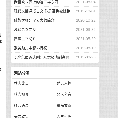
我喜欢世界上的这三样东西
2021-08-04
现代文翻译成古文,你是否也被惊艳
2019-10-01
到了
佛教大师：星云大师简介
2020-10-22
浅谈男女之交
2021-08-26
他
雷锋生平简介
2021-05-20
车
欧美励志电影排行榜
2019-08-10
，
长隆集团苏志刚：从卖猪肉到身价
2019-08-28
130亿，他的秘诀是？
智
网站分类
许
励志故事
励志人物
励志视界
名人名言
精典语录
精品文案
美文欣赏
人生哲理