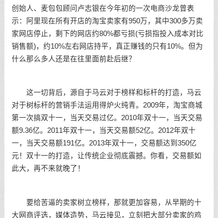
创始人、麦包包顾问卢志银在今年初的一次电商沙龙曾表
示：阿里现在所有开店的淘宝卖家有950万，其中300多万卖
家网店停止，剩下的网店约80%都亏损(亏损指投入成本对比
销售额)，约10%左右网店持平，真正赚钱的只有10%。但为
什么那么多人还是在往里面前赴后继？
这一切背后，源自于马云对于榜样和标杆的打造，马云
对于树标杆的营销手法运用得炉火纯青。2009年，淘宝商城
第一次搞双十一，当天交易过亿。2010年双十一，当天交易
额9.36亿。2011年双十一，当天交易额52亿。2012年双十
一，当天交易额191亿。2013年双十一，交易额达到350亿
元！双十一的打造，让传统企业彻底震撼。你看，交易额如
此大，再不来就晚了！
要给苦逼的卖家树立榜样，那就更加容易，从早期的十
大网商评选，媒体造势，马云接见，立刻把大部分卖家的鸡