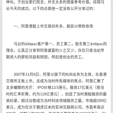
神化，于创业家们而言，并无太多的借鉴参考价值。综观马
云今天的成功，以下四点是他一定没有公开分享过的：
一、阿里港股上市交易四年多，股民以惨败收场
马云的&ldquo;客户第一，员工第二，股东第三&rdquo;的
理念，让真正分享到阿里盛宴的少之又少，仅仅只是当初早
期进入的那些风投和财团，然后是创业的员工。
2007年11月6日，阿里以旗下的B2B业务为主体，在香港
交易所主板上市。这成为当时所有媒体的焦点，阿里汇聚了
太多耀眼的光芒： IPO价格13.5港元，融资17亿美元（按当
时的汇率折算，约为116亿港元），创造了当时港股融资的最
高纪录，超过谷歌成为当时科技领域融资之最。市值超200亿
美元，成为仅次于雅虎日本的亚洲互联网公司。市盈率高达