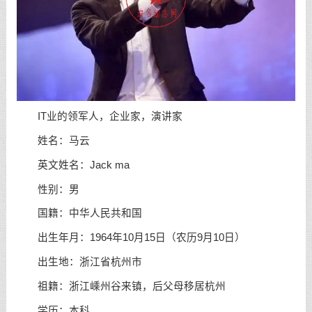
IT业的领军人，企业家，演讲家
姓名：马云
英文姓名：Jack ma
性别：男
国籍：中华人民共和国
出生年月：1964年10月15日（农历9月10日）
出生地：浙江省杭州市
祖籍：浙江嵊州谷来镇，后父母移居杭州
学历：本科