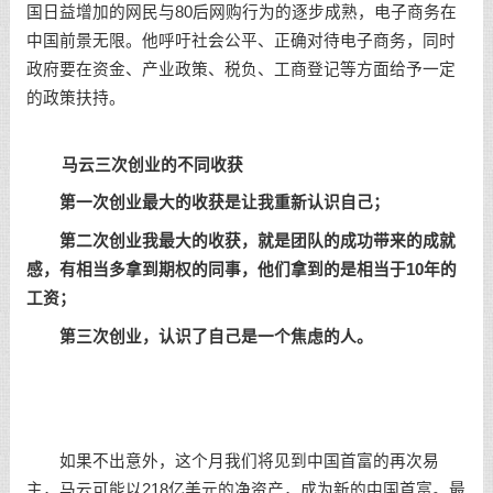
国日益增加的网民与80后网购行为的逐步成熟，电子商务在
中国前景无限。他呼吁社会公平、正确对待电子商务，同时
政府要在资金、产业政策、税负、工商登记等方面给予一定
的政策扶持。
马云三次创业的不同收获
第一次创业最大的收获是让我重新认识自己；
第二次创业我最大的收获，就是团队的成功带来的成就
感，有相当多拿到期权的同事，他们拿到的是相当于10年的
工资；
第三次创业，认识了自己是一个焦虑的人。
如果不出意外，这个月我们将见到中国首富的再次易
主，马云可能以218亿美元的净资产，成为新的中国首富。最