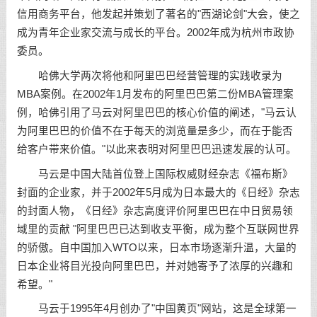
信用商务平台，他发起并策划了著名的"西湖论剑"大会，使之
成为青年企业家交流与成长的平台。2002年成为杭州市政协
委员。
哈佛大学两次将他和阿里巴巴经营管理的实践收录为
MBA案例。在2002年1月发布的阿里巴巴第二份MBA管理案
例，哈佛引用了马云对阿里巴巴的核心价值的阐述，"马云认
为阿里巴巴的价值不在于每天的浏览量是多少，而在于能否
给客户带来价值。"以此来表明对阿里巴巴迅速发展的认可。
马云是中国大陆首位登上国际权威财经杂志《福布斯》
封面的企业家，并于2002年5月成为日本最大的《日经》杂志
的封面人物，《日经》杂志高度评价阿里巴巴在中日贸易领
域里的贡献 "阿里巴巴已达到收支平衡，成为整个互联网世界
的骄傲。自中国加入WTO以来，日本市场逐渐升温，大量的
日本企业将目光投向阿里巴巴，并对她寄予了浓厚的兴趣和
希望。"
马云于1995年4月创办了"中国黄页"网站，这是全球第一