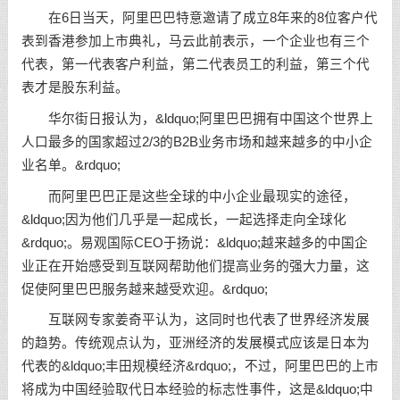
在6日当天，阿里巴巴特意邀请了成立8年来的8位客户代
表到香港参加上市典礼，马云此前表示，一个企业也有三个
代表，第一代表客户利益，第二代表员工的利益，第三个代
表才是股东利益。
华尔街日报认为，&ldquo;阿里巴巴拥有中国这个世界上
人口最多的国家超过2/3的B2B业务市场和越来越多的中小企
业名单。&rdquo;
而阿里巴巴正是这些全球的中小企业最现实的途径，
&ldquo;因为他们几乎是一起成长，一起选择走向全球化
&rdquo;。易观国际CEO于扬说：&ldquo;越来越多的中国企
业正在开始感受到互联网帮助他们提高业务的强大力量，这
促使阿里巴巴服务越来越受欢迎。&rdquo;
互联网专家姜奇平认为，这同时也代表了世界经济发展
的趋势。传统观点认为，亚洲经济的发展模式应该是日本为
代表的&ldquo;丰田规模经济&rdquo;，不过，阿里巴巴的上市
将成为中国经验取代日本经验的标志性事件，这是&ldquo;中