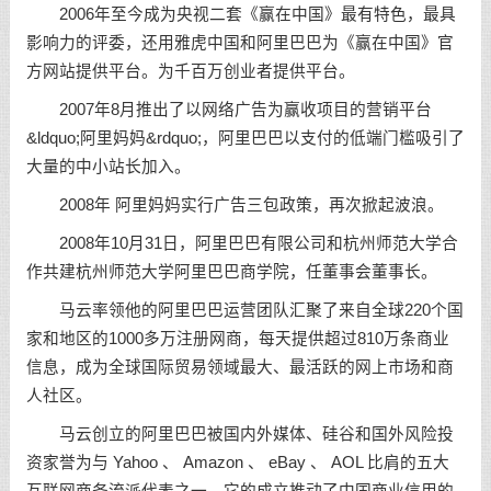
2006年至今成为央视二套《赢在中国》最有特色，最具
影响力的评委，还用雅虎中国和阿里巴巴为《赢在中国》官
方网站提供平台。为千百万创业者提供平台。
2007年8月推出了以网络广告为赢收项目的营销平台
&ldquo;阿里妈妈&rdquo;，阿里巴巴以支付的低端门槛吸引了
大量的中小站长加入。
2008年 阿里妈妈实行广告三包政策，再次掀起波浪。
2008年10月31日，阿里巴巴有限公司和杭州师范大学合
作共建杭州师范大学阿里巴巴商学院，任董事会董事长。
马云率领他的阿里巴巴运营团队汇聚了来自全球220个国
家和地区的1000多万注册网商，每天提供超过810万条商业
信息，成为全球国际贸易领域最大、最活跃的网上市场和商
人社区。
马云创立的阿里巴巴被国内外媒体、硅谷和国外风险投
资家誉为与 Yahoo 、 Amazon 、 eBay 、 AOL 比肩的五大
互联网商务流派代表之一。它的成立推动了中国商业信用的