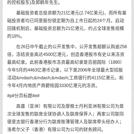
的控权股东)及郭鹤年先生。
基础投资者总投资额为21亿港元(2.74亿美元)，而所有基
础投资者均已同意股份锁定期为自上市日起的24个月。启动
回拨机制后，基础投资总额为21亿港元，约占全球发售规模
的18%。
在26日中午截止的公开发售中，公开发售超额认购逾258
倍，冻结资金高达4500亿港元，创造香港股市有史以来冻资
最高纪录。此前香港股市冻资最高纪录是百丽国际（1880）
今年5月的4463亿港币记录，以下是2006年全球最大型招股
活动&mdash;&mdash;&mdash;工商银行的4115亿港元，和
今年4月内地房产商碧桂园3330亿港元的冻资。
#p#分页标题#e#
高盛（亚洲）有限公司及摩根士丹利亚洲有限公司为是
次全球发售的联席全球协调人及联席保荐人；两家公司联同
德意志银行香港分行为联席账薄管理人及联席牵头经办人；
洛希尔父子（香港）有限公司为公司的财务顾问。