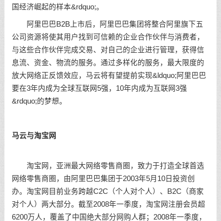
国经济崛起的样本&rdquo;。
阿里巴巴B2B上市后，阿里巴巴集团将整合阿里旗下五
公司资源将使其用户找到可信赖的企业合作伙伴与消费者，
与这些合作伙伴完成交易、对自己的企业进行管理，获得信
息流、资金、物流的服务。通过多样化的服务，最大限度的
放大网络正反馈效应，马云将有望提前实现&ldquo;阿里巴巴
要在3年内成为全球互联网5强，10年内成为互联网3强
&rdquo;的梦想。
马云与淘宝网
淘宝网，亚洲最大网络零售商圈，致力于打造全球首选
网络零售商圈，由阿里巴巴集团于2003年5月10日投资创
办。淘宝网目前业务跨越C2C（个人对个人）、B2C（商家
对个人）两大部分。截至2008年一季度，淘宝网注册会员超
6200万人，覆盖了中国绝大部分网购人群；2008年一季度，