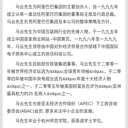
马云先生为阿里巴巴集团的主要创办人，自一九九九年
成立以来一直出任阿里巴巴集团的董事局主席及行政总裁。
马云先生负责阿里巴巴集团及本公司的整体策略及方针。
马云先生为中国互联网行业的先锋人物，于一九九五年
成立中国首家商业网站--中国黄页。一九九八年至一九九九
年，马云先生领导由中国对外经济贸易合作部辖下中国国际
电子商务中心成立的资讯科技公司。
马云先生目前担任软银集团董事。马云先生于二零零一
年被世界经济论坛选为&ldquo;全球青年领袖&rdquo;，于二零
零四年被中国中央电视台选为&ldquo;年度十大经济人物
&rdquo;之一，于二零零五年被美国财富杂志评为&ldquo;亚洲
最具权力的25 名商人&rdquo;之一。
马云先生也是亚太经济合作组织（APEC）下工商咨询
委员会(ABAC)会员. 更多关注中小企业的发展。
马先生毕业于杭州师范学院，获英语学士学位。