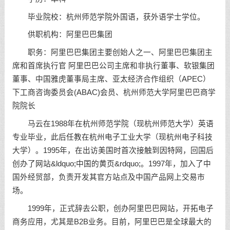
毕业院校：杭州师范学院外国语，获外语学士学位。
供职机构：阿里巴巴集团
职务：阿里巴巴集团主要创始人之一、阿里巴巴集团主
席和首席执行官 阿里巴巴公司主席和非执行董事、软银集团
董事、中国雅虎董事局主席、亚太经济合作组织（APEC）
下工商咨询委员会(ABAC)会员、杭州师范大学阿里巴巴商学
院院长
马云在1988年在杭州师范学院（现杭州师范大学）英语
专业毕业，此后任教在杭州电子工业大学（现杭州电子科技
大学）。1995年，在出访美国时首次接触到因特网，回国后
创办了网站&ldquo;中国的黄页&rdquo;。1997年，加入了中
国外经贸部，负责开发其官方站点及中国产品网上交易市
场。
1999年，正式辞去公职，创办阿里巴巴网站，开拓电子
商务应用，尤其是B2B业务。目前，阿里巴巴是全球最大的