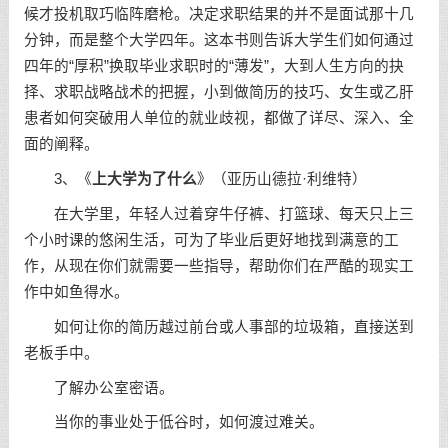
候才投机取巧临阵磨枪。决定求职结果的并不是面试那十几
分钟，而是整个大学四年。这本书则告诉大学生们如何通过
四年的“厚积”换取毕业求职时的“薄发”，大到人生方向的抉
择、求职战略战术的把握，小到做简历的技巧、女生或乙肝
患者如何突破用人单位的就业歧视，都做了详尽、深入、全
面的阐释。
3、《
上大学为了什么
》（亚历山德拉·利维特）
在大学里，年轻人过着穿牛仔裤、打篮球、每天只上三
个小时课的悠闲生活，可为了毕业后更好地找到满意的工
作，从现在你们就需要一些指导，帮助你们在严酷的现实工
作中如鱼得水。
如何让你的简历越过前台或人事部的垃圾箱，直接送到
老板手中。
了解办公室密语。
当你的事业处于低谷时，如何渡过难关。