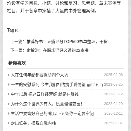
均设有学习目标、小结、讨论和复习、思考题、章末案例等
栏目，并于各章中穿插了大量的中外管理案例。
Tags：
上一篇：
推荐好书：豆瓣评分TOP500书单整理，干货
下一篇：
俞敏洪：在职场混好必读的22本书
猜你喜欢
人在任何年纪都要提防四个大坑
2025-02-06
一生的安慰系列:今生我们相约携手爱情篇:前世五百
2023-03-25
次的回眸才换来今生的相遇
中年以后 把这四样经营好 就是在赚钱
2023-03-12
为什么这个世界少有人，愿意慢慢变富！
2022-04-29
生活中要管好自己的嘴,以下五条你一定要牢记
2025-12-11
走出低谷，摆脱自我内耗
2025-09-07