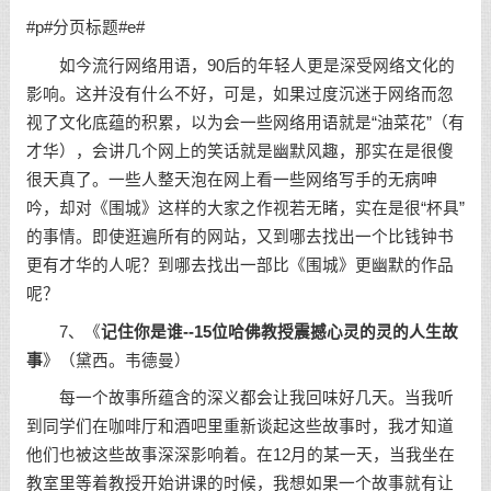
#p#分页标题#e#
如今流行网络用语，90后的年轻人更是深受网络文化的
影响。这并没有什么不好，可是，如果过度沉迷于网络而忽
视了文化底蕴的积累，以为会一些网络用语就是“油菜花”（有
才华），会讲几个网上的笑话就是幽默风趣，那实在是很傻
很天真了。一些人整天泡在网上看一些网络写手的无病呻
吟，却对《围城》这样的大家之作视若无睹，实在是很“杯具”
的事情。即使逛遍所有的网站，又到哪去找出一个比钱钟书
更有才华的人呢？到哪去找出一部比《围城》更幽默的作品
呢？
7、《
记住你是谁--15位哈佛教授震撼心灵的灵的人生故
事
》（黛西。韦德曼）
每一个故事所蕴含的深义都会让我回味好几天。当我听
到同学们在咖啡厅和酒吧里重新谈起这些故事时，我才知道
他们也被这些故事深深影响着。在12月的某一天，当我坐在
教室里等着教授开始讲课的时候，我想如果一个故事就有让