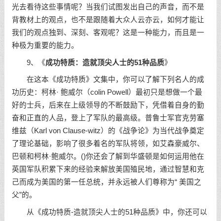
光去看待这些事情呢？当我们试图发出自己的声音，而不是
背教材上的观点，也不是跟随着大众人云亦云，如何才能让
我们的观点独到、深刻、客观呢？这是一种能力，而且是一
种极为重要的能力。
9、《
成功特质：造就顶尖人士的51种品质
》
在这本《成功特质》文集中，你可以了解下列名人的成
功历史：柯林· 鲍威尔（colin Powell）最初只是想做一个最
好的士兵，后来在上级领导的不断鼓励下，凭借着自身的勤
奋和正直的人品，登上了军队的最高级。普鲁士军官克劳塞
维兹（Karl von Clause-witz）的《战争论》为当代战争奠定
了理论基础，影响了很多着名的军队将领，如艾森豪威尔、
巴顿和柯林·鲍威尔。(
)你还会了解到华盛顿是如何运用他在
英国军队积累下来的经验来解放美国殖民地，通过智慧和克
己而成为美国的第一任总统，并永远被人们尊称为“ 美国之
父”的。
从《成功特质-造就顶尖人士的51种品质》中，你还可以