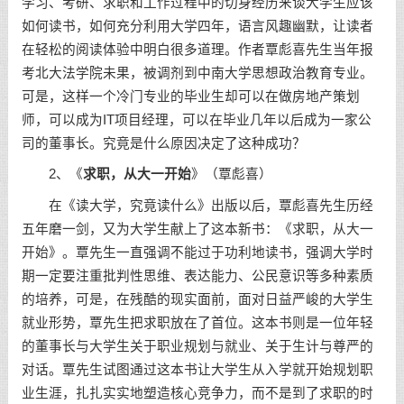
学习
、考研、求职和工作过程中的切身经历来谈大学生应该
如何读书，如何充分利用大学四年，语言风趣幽默，让读者
在轻松的阅读体验中明白很多道理。作者覃彪喜先生当年报
考北大法学院未果，被调剂到中南大学思想政治教育专业。
可是，这样一个冷门专业的毕业生却可以在做房地产策划
师，可以成为IT项目经理，可以在毕业几年以后成为一家公
司的董事长。究竟是什么原因决定了这种
成功
？
2、《
求职，从大一开始
》（覃彪喜）
在《读大学，究竟读什么》出版以后，覃彪喜先生历经
五年磨一剑，又为大学生献上了这本新书：《求职，从大一
开始》。覃先生一直强调不能过于功利地读书，强调大学时
期一定要注重批判性思维、表达能力、公民意识等多种素质
的培养，可是，在残酷的现实面前，面对日益严峻的大学生
就业形势，覃先生把求职放在了首位。这本书则是一位年轻
的董事长与大学生关于
职业规划
与就业、关于生计与尊严的
对话。覃先生试图通过这本书让大学生从入学就开始规划职
业生涯，扎扎实实地塑造核心竞争力，而不是到了求职的时