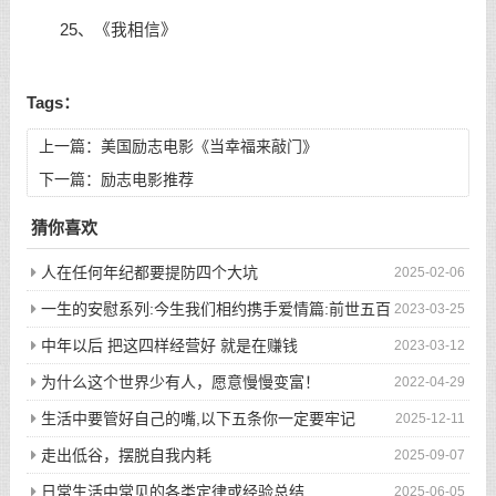
25、《我相信》
Tags：
上一篇：
美国励志电影《当幸福来敲门》
下一篇：
励志电影推荐
猜你喜欢
人在任何年纪都要提防四个大坑
2025-02-06
一生的安慰系列:今生我们相约携手爱情篇:前世五百
2023-03-25
次的回眸才换来今生的相遇
中年以后 把这四样经营好 就是在赚钱
2023-03-12
为什么这个世界少有人，愿意慢慢变富！
2022-04-29
生活中要管好自己的嘴,以下五条你一定要牢记
2025-12-11
走出低谷，摆脱自我内耗
2025-09-07
日常生活中常见的各类定律或经验总结
2025-06-05