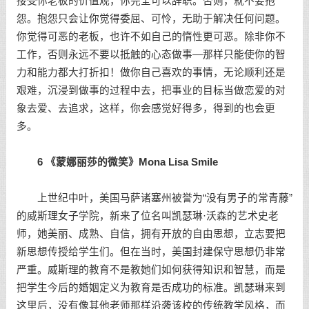
接受你老板的价值观，你完全可以辞职。否则，就不要抱
怨。抱怨只会让你觉得委屈、可怜，无助于解决任何问题。
你觉得可恶的老板，也许不如自己的惰性更可恶。除非你不
工作，否则永远不要以抵触的心态做事—那样只能使你的智
力和能力都大打折扣！做你自己喜欢的事情，无论顺利还是
艰难，沉浸到做事的过程中去，把事业的目标当做恋爱的对
象去爱、去追求，这样，你会感觉好得多，得到的也会更
多。
6 《蒙娜丽莎的微笑》Mona Lisa Smile
上世纪中叶，美国马萨诸塞州被誉为“没有男子的常青藤”
的威斯理女子学院，新来了位名叫凯瑟琳·沃森的艺术史老
师，她美丽、成熟、自信，拥有开放的自由思想，立志要把
新思想传授给学生们。但在当时，美国封建保守思想仍非常
严重。威斯理的教育不是教她们如何获得知识和智慧，而是
把学生今后的婚姻定义为教育是否成功的标准。凯瑟琳来到
这里后，没有像其他老师那样沿袭该校的传统教学风格，而