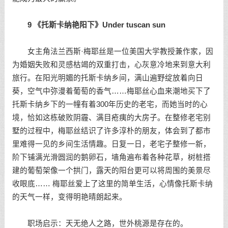
9 《托斯卡纳艳阳下》Under tuscan sun
女主角法兰西斯·梅耶丝是一位美国大学教授兼作家，因
为婚姻失败和灵感枯竭的双重打击，心灰意冷地来到意大利
旅行。在阳光明媚的托斯卡纳乡间，满山遍野绽放着向日
葵，空气中弥漫着葡萄的香气……梅耶丝心血来潮地买下了
托斯卡纳乡下的一幢有着300年历史的老宅，而她当时的心
境，恰如这栋破败阴霾、满目疮痍的大房子。在整修老宅别
墅的过程中，梅耶丝结识了许多淳朴的朋友，体会到了都市
里难得一见的乡间生活情趣。日复一日，老宅子整修一新，
阶下铺满光滑圆润的鹅卵石，墙角遍布着各种花草，树桩搭
建的葡萄架像一个拱门，露天的阳台更可以将周围的美景尽
收眼底…… 梅耶丝爱上了这里的简单生活，心情像托斯卡纳
的天气一样，变得明艳晴朗起来。
职场启示：天无绝人之路，世外桃源是存在的。