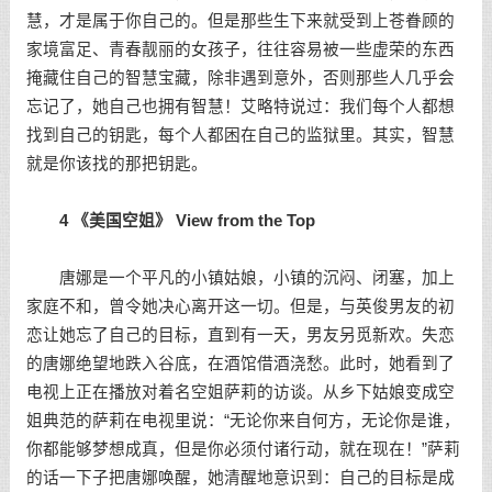
慧，才是属于你自己的。但是那些生下来就受到上苍眷顾的
家境富足、青春靓丽的女孩子，往往容易被一些虚荣的东西
掩藏住自己的智慧宝藏，除非遇到意外，否则那些人几乎会
忘记了，她自己也拥有智慧！艾略特说过：我们每个人都想
找到自己的钥匙，每个人都困在自己的监狱里。其实，智慧
就是你该找的那把钥匙。
4 《美国空姐》 View from the Top
唐娜是一个平凡的小镇姑娘，小镇的沉闷、闭塞，加上
家庭不和，曾令她决心离开这一切。但是，与英俊男友的初
恋让她忘了自己的目标，直到有一天，男友另觅新欢。失恋
的唐娜绝望地跌入谷底，在酒馆借酒浇愁。此时，她看到了
电视上正在播放对着名空姐萨莉的访谈。从乡下姑娘变成空
姐典范的萨莉在电视里说：“无论你来自何方，无论你是谁，
你都能够梦想成真，但是你必须付诸行动，就在现在！”萨莉
的话一下子把唐娜唤醒，她清醒地意识到：自己的目标是成