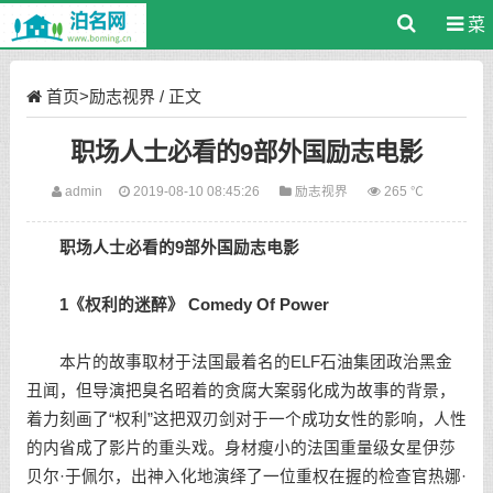
菜
单
首页
>
励志视界
/ 正文
职场人士必看的9部外国励志电影
admin
2019-08-10 08:45:26
励志视界
265 ℃
职场
人士必看的9部外国励志电影
1《权利的迷醉》 Comedy Of Power
本片的故事取材于法国最着名的ELF石油集团政治黑金
丑闻，但导演把臭名昭着的贪腐大案弱化成为故事的背景，
着力刻画了“权利”这把双刃剑对于一个成功女性的影响，人性
的内省成了影片的重头戏。身材瘦小的法国重量级女星伊莎
贝尔·于佩尔，出神入化地演绎了一位重权在握的检查官热娜·