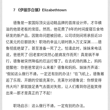
7 《伊丽莎白镇》Elizabethtown
德鲁是一家国际顶尖运动鞋品牌的首席设计师，才华横
溢的他是老板的宠臣。然而，他花费了8年的时间废寝忘食地
研发的新产品，因致命问题被回收，公司顷刻间将承担近10
亿美元的巨额损失！职场的幸运儿顿时跌入万丈深渊……德
鲁彻底绝望了，甚至准备一死了之。恰逢此时，妹妹来电话
说，爸爸死了-回老家时突然心脏病发作而死！真是祸不单
行，德鲁被突然降临的厄运打懵了。在去机场的路上，妈妈
提醒他：你爸爸常说什么来着？德鲁和妈妈、妹妹齐声道：
“假如这么做行不通，一定还有别的办法！”在飞机上，德鲁邂
逅了乐观、开朗的空姐克莱尔。克莱尔对德鲁说：你想变得
伟大吗？那就鼓足勇气去面对失败，让人们看到你还能笑得
出来—那才是真正的了不起！
职场启示：这么做行不通，一定有别的办法。