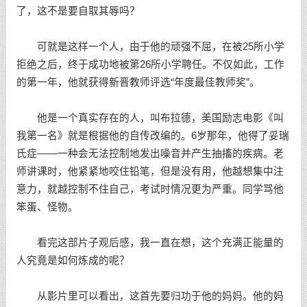
了，这不是要自取其辱吗？
可就是这样一个人，由于他的顽强不屈，在被25所小学
拒绝之后，终于
成功
地被第26所小学聘任。不仅如此，工作
的第一年，他就获得新晋教师评选“年度最佳教师奖”。
他是一个真实存在的人，叫布拉德，美国
励志电影
《叫
我第一名》就是根据他的自传改编的。6岁那年，他得了妥瑞
氏症——一种会无法控制地发出噪音并产生抽搐的疾病。老
师讲课时，他紧紧地咬住铅笔，但是没有用，他越想集中注
意力，就越控制不住自己，考试时情况更为严重。同学骂他
笨蛋、怪物。
看完这部片子
观后感
，我一直在想，这个充满正能量的
人究竟是如何炼成的呢？
从影片里可以看出，这首先要归功于他的妈妈。他的妈