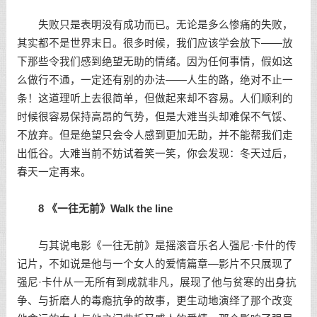
失败只是表明没有成功而已。无论是多么惨痛的失败，
其实都不是世界末日。很多时候，我们应该学会放下——放
下那些令我们感到绝望无助的情绪。因为任何事情，假如这
么做行不通，一定还有别的办法——人生的路，绝对不止一
条！这道理听上去很简单，但做起来却不容易。人们顺利的
时候很容易保持高昂的气势，但是大难当头却难保不气馁、
不放弃。但是绝望只会令人感到更加无助，并不能帮我们走
出低谷。大难当前不妨试着笑一笑，你会发现：冬天过后，
春天一定再来。
8 《一往无前》Walk the line
与其说电影《一往无前》是摇滚音乐名人强尼·卡什的传
记片，不如说是他与一个女人的爱情篇章—影片不只展现了
强尼·卡什从一无所有到成就非凡，展现了他与贫寒的出身抗
争、与折磨人的毒瘾抗争的故事，更生动地演绎了那个改变