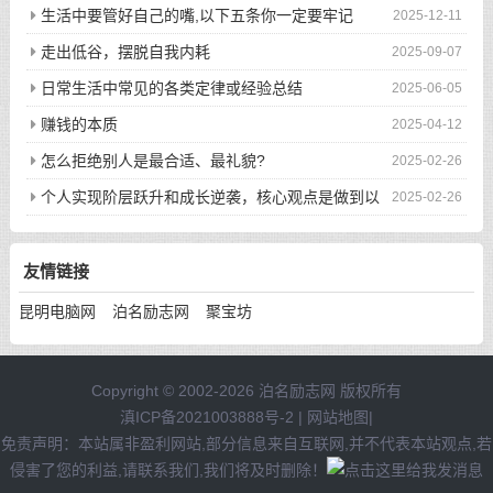
生活中要管好自己的嘴,以下五条你一定要牢记
2025-12-11
走出低谷，摆脱自我内耗
2025-09-07
日常生活中常见的各类定律或经验总结
2025-06-05
赚钱的本质
2025-04-12
怎么拒绝别人是最合适、最礼貌?
2025-02-26
个人实现阶层跃升和成长逆袭，核心观点是做到以
2025-02-26
下八件事
友情链接
昆明电脑网
泊名励志网
聚宝坊
Copyright © 2002-2026 泊名励志网 版权所有
滇ICP备2021003888号-2
|
网站地图
|
免责声明：本站属非盈利网站,部分信息来自互联网,并不代表本站观点,若
侵害了您的利益,请联系我们,我们将及时删除！