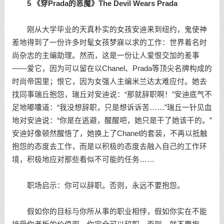
5 《穿Prada的恶魔》The Devil Wears Prada
刚从大学毕业的天真朴实的女孩安迪来到纽约，鬼使神
差地得到了一份许多时髦女孩梦寐以求的工作：世界着名时
尚杂志的主编助理。然而，这是一份让人爱恨交加的差事
——爱它，因为可以留在以Chanel、Prada等顶尖名牌构成的
时尚帝国里；恨它，因为女强人主编米兰达太难应付。她去
找同事瑞丘抱怨，瑞丘对安迪说：“那就辞职啊！”安迪底气不
足地嘟囔道：“我没想辞职，只是想诉诉苦……”瑞丘一针见血
地对安迪说：“你是在逃避，醒醒吧，她只是干了她该干的。”
安迪好像顿然醒悟了，她换上了Chanel的套装，不再以抵触
抱怨的态度去工作，而是以积极的态度去融入自己的工作环
境，积极地应对那些看似不可能的任务……
职场启示：你可以辞职。否则，永远不要抱怨。
假如你的目标与你所从事的职业相悖，假如你实在不能