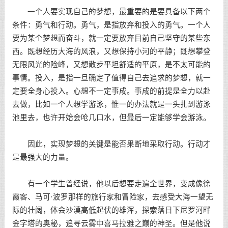
一个人要实现自己的梦想，最重要的是要具备以下两个
条件：勇气和行动。勇气，是指放弃和投入的勇气。一个人
要为某个梦想而
奋斗
，就一定要放弃目前自己坚守的某些东
西。既想经历大海的风浪，又想保持小河的平静；既想攀登
无限风光的险峰，又想散步平坦舒适的平原，是不太可能的
事情。投入，是指一旦确定了值得自己去追求的梦想，就一
定要全身心投入。心想不一定事成。事成的前提是全力以赴
去做，比如一个人想学游泳，惟一的办法就是一头扎到游泳
池里去，也许开始会呛几口水，但最后一定能够学会游泳。
因此，实现梦想的关键是能否果断地采取行动。行动才
是最强大的力量。
有一个学生曾经说，他以后想要走遍全世界，变成像徐
霞客、马可·波罗那样的旅行家和冒险家，去感受大海一望无
际的壮阔，体会沙漠高低起伏的雄浑，探索落日下尼罗河畔
金字塔的奥秘，追寻云雾中喜马拉雅之巅的神圣。但是他说