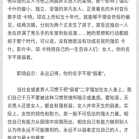
他命运的女人与他之间曲折又感人的爱情。那个影响了强尼·
卡什的瘦小、独立、坚强的非凡女人，正是着名的乡村音乐
歌手琼·卡特。琼在上世纪五十年代，就能够不理会世俗的偏
见，结两次婚，分别为两个丈夫生了孩子，甚至还独自一人
坐在挤满了男乐手的车里到处巡演……她的思想和行动都超
前于那个时代，可以说，没有她就没有功成名就的强尼·卡
什。影片中，琼·卡特用自己的一生告诉人们：女人，你的名
字不是弱者。
职场启示：永远记得，你的名字不是“弱者”。
当社会或者男人习惯于把“弱者”二字强加在女人身上，我
们自己千万不要被这种习惯思维所暗示或蛊惑。要知道，无
论男人还是女人，都会有强有弱，女人并非天生的弱者。实
际上，女性的韧性和耐力，是一股不可低估的强大力量。相
信自己有能力从困境中突围而出，相信自己有能力做到别人
认为你永远不可能做到的，永远不以弱者定位自己的人，才
能成为最大的赢家。