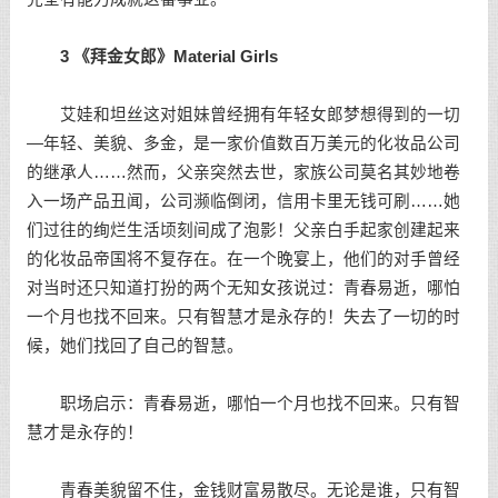
3 《拜金女郎》Material Girls
艾娃和坦丝这对姐妹曾经拥有年轻女郎梦想得到的一切
—年轻、美貌、多金，是一家价值数百万美元的化妆品公司
的继承人……然而，父亲突然去世，家族公司莫名其妙地卷
入一场产品丑闻，公司濒临倒闭，信用卡里无钱可刷……她
们过往的绚烂生活顷刻间成了泡影！父亲白手起家创建起来
的化妆品帝国将不复存在。在一个晚宴上，他们的对手曾经
对当时还只知道打扮的两个无知女孩说过：青春易逝，哪怕
一个月也找不回来。只有智慧才是永存的！失去了一切的时
候，她们找回了自己的智慧。
职场启示：青春易逝，哪怕一个月也找不回来。只有智
慧才是永存的！
青春美貌留不住，金钱财富易散尽。无论是谁，只有智