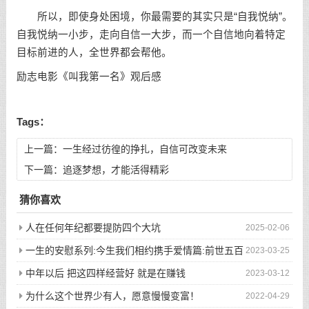
所以，即使身处困境，你最需要的其实只是“自我悦纳”。
自我悦纳一小步，走向
自信
一大步，而一个自信地向着特定
目标前进的人，全世界都会帮他。
励志电影《叫我第一名》观后感
Tags：
上一篇：
一生经过彷徨的挣扎，自信可改变未来
下一篇：
追逐梦想，才能活得精彩
猜你喜欢
人在任何年纪都要提防四个大坑
2025-02-06
一生的安慰系列:今生我们相约携手爱情篇:前世五百
2023-03-25
次的回眸才换来今生的相遇
中年以后 把这四样经营好 就是在赚钱
2023-03-12
为什么这个世界少有人，愿意慢慢变富！
2022-04-29