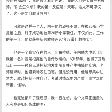
怪的抽搐动作，然后微笑着对你说：“我的志向是要做一名教
师。”你会怎么想？我的第一反应是：天哪，这太不可思议
了，这不是要自取其辱吗？
可就是这样一个人，由于他的顽强不屈，在被25所小学
拒绝之后，终于
成功
地被第26所小学聘任。不仅如此，工作
的第一年，他就获得新晋教师评选“年度最佳教师奖”。
他是一个真实存在的人，叫布拉德，美国
励志电影
《叫
我第一名》就是根据他的自传改编的。6岁那年，他得了妥瑞
氏症——一种会无法控制地发出噪音并产生抽搐的疾病。老
师讲课时，他紧紧地咬住铅笔，但是没有用，他越想集中注
意力，就越控制不住自己，考试时情况更为严重。同学骂他
笨蛋、怪物。
看完这部片子
观后感
，我一直在想，这个充满正能量的
人究竟是如何炼成的呢？