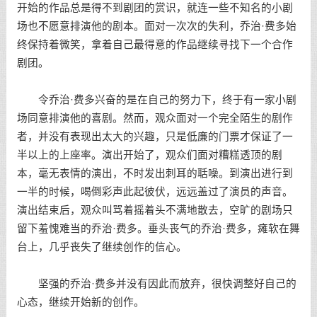
开始的作品总是得不到剧团的赏识，就连一些不知名的小剧
场也不愿意排演他的剧本。面对一次次的失利，乔治·费多始
终保持着微笑，拿着自己最得意的作品继续寻找下一个合作
剧团。
令乔治·费多兴奋的是在自己的努力下，终于有一家小剧
场同意排演他的喜剧。然而，观众面对一个完全陌生的剧作
者，并没有表现出太大的兴趣，只是低廉的门票才保证了一
半以上的上座率。演出开始了，观众们面对糟糕透顶的剧
本，毫无表情的演出，不时发出刺耳的聒噪。到演出进行到
一半的时候，喝倒彩声此起彼伏，远远盖过了演员的声音。
演出结束后，观众叫骂着摇着头不满地散去，空旷的剧场只
留下羞愧难当的乔治·费多。垂头丧气的乔治·费多，瘫软在舞
台上，几乎丧失了继续创作的信心。
坚强
的乔治·费多并没有因此而放弃，很快调整好自己的
心态，继续开始新的创作。