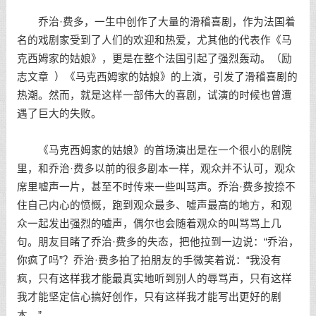
乔治·费多，一生中创作了大量的滑稽喜剧，作为法国着
名的戏剧家受到了人们的欢迎和热爱，尤其他的代表作《马
克西姆家的姑娘》，更是在整个法国引起了强烈轰动。（
励
志文章
）《马克西姆家的姑娘》的上演，引发了滑稽喜剧的
热潮。然而，就是这样一部伟大的喜剧，试演的时候也曾遭
遇了巨大的失败。
《马克西姆家的姑娘》的首场演出是在一个很小的剧院
里，和乔治·费多以前的很多剧本一样，观众并不认可，观众
席里嘘声一片，甚至不时传来一些叫骂声。乔治·费多按捺不
住自己内心的愤慨，跑到观众最多、嘘声最高的地方，和观
众一起发出强烈的嘘声，偶尔也会随着观众的叫骂骂上几
句。朋友目睹了乔治·费多的失态，把他拉到一边说：“乔治，
你疯了吗”？乔治·费多拍了拍朋友的手微笑着说：“我没有
疯，只有这样我才能最真实地听到别人的辱骂声，只有这样
我才能坚定信心搞好创作，只有这样我才能写出更好的剧
本。”