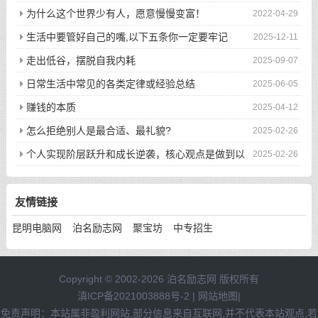
为什么这个世界少有人，愿意慢慢变富！
2022-04-29
生活中要管好自己的嘴,以下五条你一定要牢记
2025-12-11
走出低谷，摆脱自我内耗
2025-09-07
日常生活中常见的各类定律或经验总结
2025-06-05
赚钱的本质
2025-04-12
怎么拒绝别人是最合适、最礼貌?
2025-02-26
个人实现阶层跃升和成长逆袭，核心观点是做到以
2025-02-26
下八件事
友情链接
昆明电脑网
泊名励志网
聚宝坊
中专招生
Copyright © 2002-2026 泊名励志网 版权所有
滇ICP备2021003888号-2
|
网站地图
|
免责声明：本站属非盈利网站,部分信息来自互联网,并不代表本站观点,若