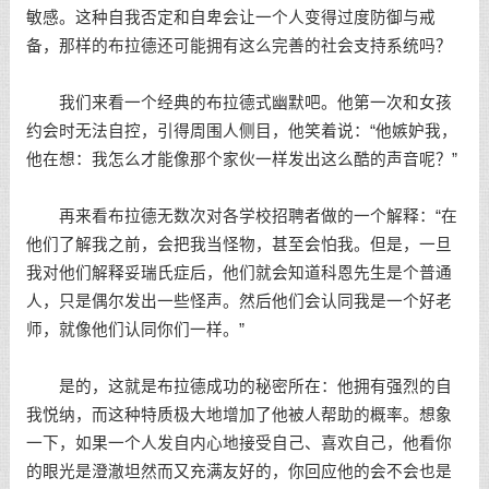
敏感。这种自我否定和自卑会让一个人变得过度防御与戒
备，那样的布拉德还可能拥有这么完善的社会支持系统吗？
我们来看一个经典的布拉德式幽默吧。他第一次和女孩
约会时无法自控，引得周围人侧目，他笑着说：“他嫉妒我，
他在想：我怎么才能像那个家伙一样发出这么酷的声音呢？”
再来看布拉德无数次对各学校招聘者做的一个解释：“在
他们了解我之前，会把我当怪物，甚至会怕我。但是，一旦
我对他们解释妥瑞氏症后，他们就会知道科恩先生是个普通
人，只是偶尔发出一些怪声。然后他们会认同我是一个好老
师，就像他们认同你们一样。”
是的，这就是布拉德成功的秘密所在：他拥有强烈的自
我悦纳，而这种特质极大地增加了他被人帮助的概率。想象
一下，如果一个人发自内心地接受自己、喜欢自己，他看你
的眼光是澄澈坦然而又充满友好的，你回应他的会不会也是