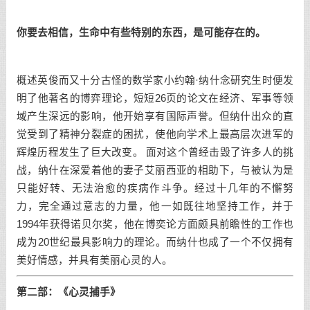
你要去相信，生命中有些特别的东西，是可能存在的。
概述英俊而又十分古怪的数学家小约翰·纳什念研究生时便发
明了他著名的博弈理论，短短26页的论文在经济、军事等领
域产生深远的影响，他开始享有国际声誉。但纳什出众的直
觉受到了精神分裂症的困扰，使他向学术上最高层次进军的
辉煌历程发生了巨大改变。 面对这个曾经击毁了许多人的挑
战，纳什在深爱着他的妻子艾丽西亚的相助下，与被认为是
只能好转、无法治愈的疾病作斗争。经过十几年的不懈努
力，完全通过意志的力量，他一如既往地坚持工作，并于
1994年获得诺贝尔奖，他在博奕论方面颇具前瞻性的工作也
成为20世纪最具影响力的理论。而纳什也成了一个不仅拥有
美好情感，并具有美丽心灵的人。
第二部：《心灵捕手》