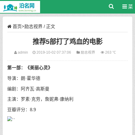
菜
单
首页
>
励志视界
/ 正文
推荐5部打了鸡血的电影
admin
2019-10-02 07:37:06
励志视界
263 ℃
第一部：《美丽心灵》
导演：朗·霍华德
编剧：阿齐瓦·高斯曼
主演：罗素·克劳，詹妮弗·康纳利
豆瓣评分：8.9