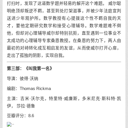
打扫时，发现了这道数学题并轻易的解开这个难题。 威尔聪
明绝顶却叛逆不羁，甚至到处打架滋事，并被少年法庭宣判
送进少年观护所。数学教授有心提拨这个性不羁自我的天
才，要他定期研究数学和接受心理辅导。数学难题难不倒
他，但却对心理辅导威尔却特别抗拒，直至遇到一位事业不
太成功的心理辅导专家桑恩教授。在桑恩的努力下，两人由
最初的对峙转化成互相启发的友谊，从而使威尔打开心扉，
走出了孤独的阴影，实现自我。
第三部：《叫我第一名》
导演：彼得·沃纳
编剧：Thomas Rickma
主演：吉米·沃尔克，特里特·威廉斯，多米尼克·斯科特·凯
伊， 莎拉·德鲁
豆瓣评分：8.6