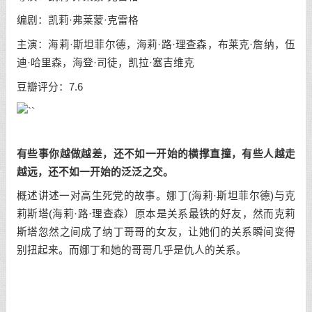
编剧：凯莉·弗莱蒙·克雷格
主演：海莉·斯坦菲尔德，海莉·路·理查森，布莱克·詹纳，伍
迪·哈里森，海登·司徒，凯拉·塞吉维克
豆瓣评分：7.6
有些事你越做越差，还不如一开始的横撑直撞，有些人越走
越远，还不如一开始的泛泛之交。
概述讲述一对高生死党的故事。娜丁(海莉·斯坦菲尔德)与克
莉斯塔(海莉·路·理查森）原本是关系最铁的好友，然而克莉
斯塔忽然之间成了纳丁哥哥的女友，让她们的关系瞬间变得
别扭起来。而娜丁和她的哥哥几乎是仇人的关系。