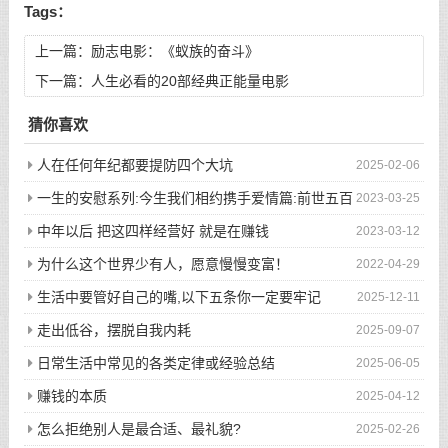
Tags：
上一篇：
励志电影：《蚁族的奋斗》
下一篇：
人生必看的20部经典正能量电影
猜你喜欢
人在任何年纪都要提防四个大坑
2025-02-06
一生的安慰系列:今生我们相约携手爱情篇:前世五百
2023-03-25
次的回眸才换来今生的相遇
中年以后 把这四样经营好 就是在赚钱
2023-03-12
为什么这个世界少有人，愿意慢慢变富！
2022-04-29
生活中要管好自己的嘴,以下五条你一定要牢记
2025-12-11
走出低谷，摆脱自我内耗
2025-09-07
日常生活中常见的各类定律或经验总结
2025-06-05
赚钱的本质
2025-04-12
怎么拒绝别人是最合适、最礼貌?
2025-02-26