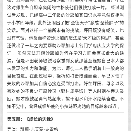
这对师生各自坦率爽朗的性格使他们很快打成一片。 经过测
试后发现，已经高中二年级的沙耶加其知识水平竟然仅相当
于小学四年级，此外还闹出了把“圣德天子”念成“圣德胖子”的
笑话。面对这样一个前所未有的挑战，坪田既没有嘲笑，也
没有气馁，他反而称赞沙耶加的想法是“天才级的构思”，甚至
还做出了一年之内要帮助沙耶加考上名门学府庆应大学的保
证。 虽然无法理解沙耶加为何在学习方面会有如此大的缺
漏，但是坪田老师敏锐地察觉到女孩那甚至连她自己本人都
未发现的实力和潜能。为此，师徒二人携手朝着山一般高的
目标奋进。在此过程中，挫折和打击接踵而至，早已习惯了
失败的沙耶加其自信心接连受到打击。好在坪田、母亲以及
喜欢她的不良少年森玲司（野村周平饰）等人时刻在旁边鼓
励，她才能鼓起勇气站起来，擦干泪水和汗水继续奋进。不
知不觉中，曾经成绩垫底的小辣妹距离她的目标越来越近 。
第五部：
《成长的边缘》
导演：凯莉·弗莱蒙·克雷格