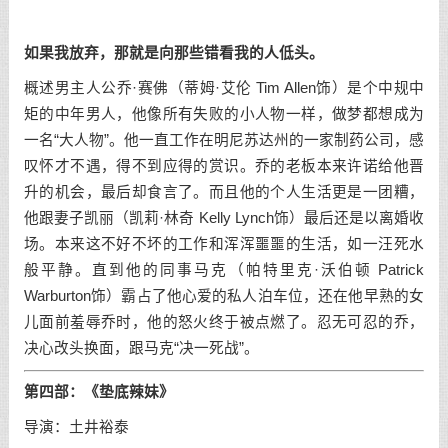
如果我放弃，那就是向那些错看我的人低头。
概述男主人公乔·赛佛（蒂姆·艾伦 Tim Allen饰）是个中规中
矩的中年男人，他像所有失败的小人物一样，做梦都想成为
一名“大人物”。他一直工作在明尼苏达州的一家制药公司，感
叹怀才不遇，得不到应得的赏识。乔的老板本来许诺给他晋
升的机会，最后却食言了。而且他的个人生活更是一团糟，
他跟妻子凯丽（凯莉·林奇 Kelly Lynch饰）最后还是以离婚收
场。本来这不好不坏的工作和浑浑噩噩的生活，如一汪死水
般平静。直到他的同事马克（帕特里克·沃伯顿 Patrick
Warburton饰）霸占了他心爱的私人泊车位，还在他早熟的女
儿面前羞辱乔时，他的怒火终于被点燃了。忍无可忍的乔，
决心改头换面，跟马克“决一死战”。
第四部：
《垫底辣妹》
导演：土井裕泰