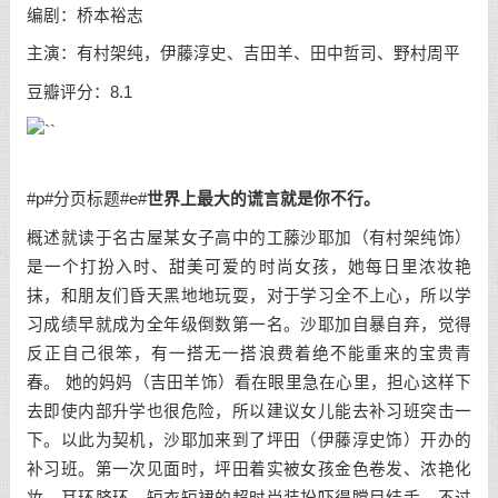
编剧：桥本裕志
主演：有村架纯，伊藤淳史、吉田羊、田中哲司、野村周平
豆瓣评分：8.1
#p#分页标题#e#
世界上最大的谎言就是你不行。
概述就读于名古屋某女子高中的工藤沙耶加（有村架纯饰）
是一个打扮入时、甜美可爱的时尚女孩，她每日里浓妆艳
抹，和朋友们昏天黑地地玩耍，对于学习全不上心，所以学
习成绩早就成为全年级倒数第一名。沙耶加自暴自弃，觉得
反正自己很笨，有一搭无一搭浪费着绝不能重来的宝贵青
春。 她的妈妈（吉田羊饰）看在眼里急在心里，担心这样下
去即使内部升学也很危险，所以建议女儿能去补习班突击一
下。以此为契机，沙耶加来到了坪田（伊藤淳史饰）开办的
补习班。第一次见面时，坪田着实被女孩金色卷发、浓艳化
妆、耳环脐环、短衣短裙的超时尚装扮吓得瞠目结舌，不过